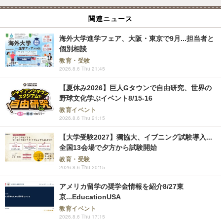
関連ニュース
海外大学進学フェア、大阪・東京で9月...担当者と
個別相談
教育・受験
2026.8.6 Thu 21:45
【夏休み2026】巨人Gタウンで自由研究、世界の
野球文化学ぶイベント8/15-16
教育イベント
2026.8.6 Thu 21:15
【大学受験2027】獨協大、イブニング試験導入...
全国13会場で夕方から試験開始
教育・受験
2026.8.6 Thu 20:15
アメリカ留学の奨学金情報を紹介8/27東
京...EducationUSA
教育イベント
2026.8.6 Thu 17:15