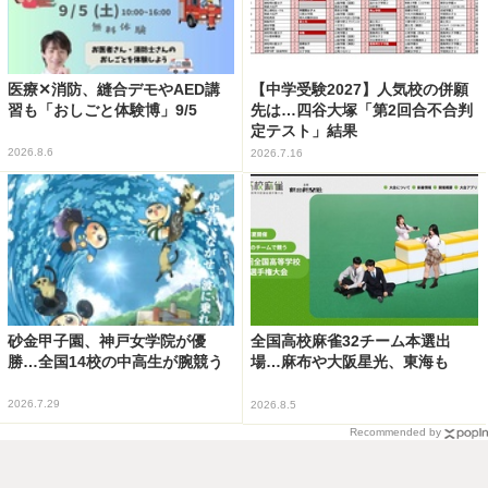
医療✕消防、縫合デモやAED講
【中学受験2027】人気校の併願
習も「おしごと体験博」9/5
先は…四谷大塚「第2回合不合判
定テスト」結果
2026.8.6
2026.7.16
砂金甲子園、神戸女学院が優
全国高校麻雀32チーム本選出
勝…全国14校の中高生が腕競う
場…麻布や大阪星光、東海も
2026.7.29
2026.8.5
Recommended by