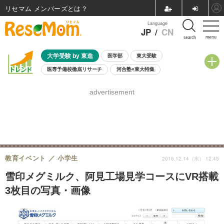
リセマム メンバーズ
Language
JP
/
CN
menu
search
大学受験 by 東進
医学部
東大受験
医専予備校徹底リサーチ
河合塾×東大特集
親子で考える大学選び
高校受験
中学受験
小学校受験
advertisement
共通テスト
夏休み
8月開催学校説明会・相談会
8月開催イベント・WS
全国公立高校 過去問
人気記事
自由研究教材（小学生向け）
自由研究教材（中学生向け）
ランキング
教育イベント
小学生
2016.12.14（水） 12:45
雪印メグミルク、阿見工場見学コースにVR搭載
3枚目の写真・画像