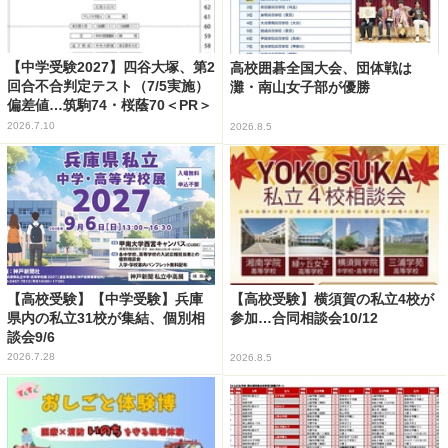
【中学受験2027】四谷大塚、第2
高校囲碁全国大会、団体戦は
回合不合判定テスト（7/5実施）
灘・南山女子部が優勝
偏差値…筑駒74・桜蔭70＜PR＞
2026.7.10
2026.8.5
【高校受験】【中学受験】兵庫
【高校受験】横須賀の私立4校が
県内の私立31校が集結、個別相
参加…合同相談会10/12
談会9/6
2026.7.28
2026.8.5