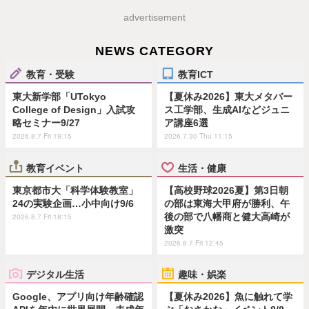
advertisement
NEWS CATEGORY
教育・受験
教育ICT
東大新学部「UTokyo
【夏休み2026】東大メタバー
College of Design」入試攻
ス工学部、生成AIなどジュニ
略セミナー9/27
ア講座6選
2026.8.7 Fri 19:15
2026.7.30 Thu 11:15
教育イベント
生活・健康
東京都市大「科学体験教室」
【高校野球2026夏】第3日朝
24の実験企画…小中向け9/6
の部は東海大甲府が勝利、午
後の部で八幡商と健大高崎が
2026.8.7 Fri 18:15
激突
2026.8.7 Fri 12:45
デジタル生活
趣味・娯楽
Google、アプリ向け年齢確認
【夏休み2026】魚に触れて学