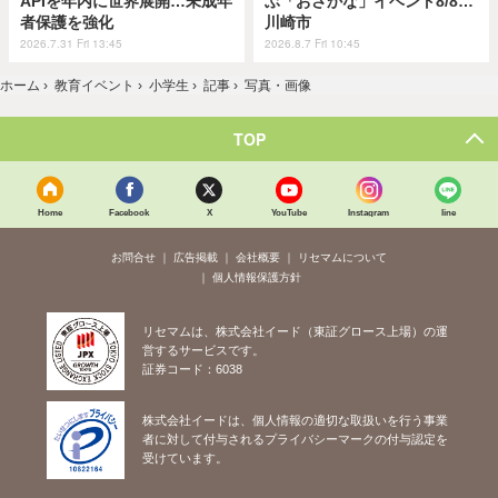
APIを年内に世界展開…未成年
ぶ「おさかな」イベント8/8…
者保護を強化
川崎市
2026.7.31 Fri 13:45
2026.8.7 Fri 10:45
ホーム
›
教育イベント
›
小学生
›
記事
›
写真・画像
TOP
Home
Facebook
X
YouTube
Instagram
line
お問合せ
広告掲載
会社概要
リセマムについて
個人情報保護方針
リセマムは、株式会社イード（東証グロース上場）の運
営するサービスです。
証券コード：6038
株式会社イードは、個人情報の適切な取扱いを行う事業
者に対して付与されるプライバシーマークの付与認定を
受けています。