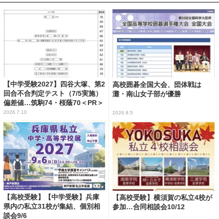
【中学受験2027】四谷大塚、第2
高校囲碁全国大会、団体戦は
回合不合判定テスト（7/5実施）
灘・南山女子部が優勝
偏差値…筑駒74・桜蔭70＜PR＞
2026.7.10
2026.8.5
【高校受験】【中学受験】兵庫
【高校受験】横須賀の私立4校が
県内の私立31校が集結、個別相
参加…合同相談会10/12
談会9/6