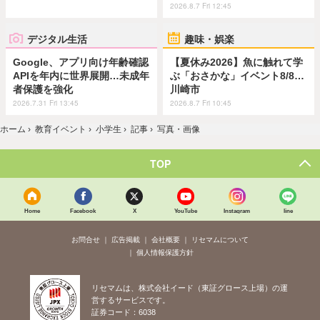
2026.8.7 Fri 12:45
デジタル生活
趣味・娯楽
Google、アプリ向け年齢確認
【夏休み2026】魚に触れて学
APIを年内に世界展開…未成年
ぶ「おさかな」イベント8/8…
者保護を強化
川崎市
2026.7.31 Fri 13:45
2026.8.7 Fri 10:45
ホーム
›
教育イベント
›
小学生
›
記事
›
写真・画像
TOP
Home
Facebook
X
YouTube
Instagram
line
お問合せ
広告掲載
会社概要
リセマムについて
個人情報保護方針
リセマムは、株式会社イード（東証グロース上場）の運
営するサービスです。
証券コード：6038