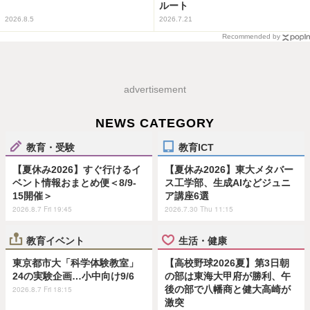
ルート
2026.8.5
2026.7.21
Recommended by
advertisement
NEWS CATEGORY
教育・受験
教育ICT
【夏休み2026】すぐ行けるイ
【夏休み2026】東大メタバー
ベント情報おまとめ便＜8/9-
ス工学部、生成AIなどジュニ
15開催＞
ア講座6選
2026.8.7 Fri 19:45
2026.7.30 Thu 11:15
教育イベント
生活・健康
東京都市大「科学体験教室」
【高校野球2026夏】第3日朝
24の実験企画…小中向け9/6
の部は東海大甲府が勝利、午
後の部で八幡商と健大高崎が
2026.8.7 Fri 18:15
激突