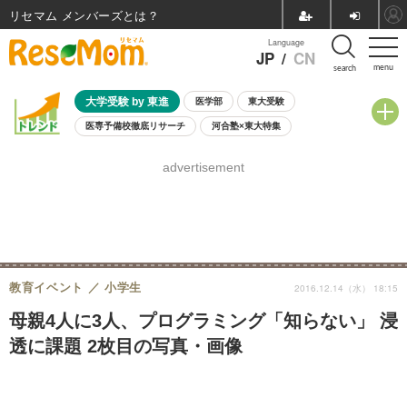
リセマム メンバーズ
Language
JP
/
CN
menu
search
大学受験 by 東進
医学部
東大受験
医専予備校徹底リサーチ
河合塾×東大特集
親子で考える大学選び
高校受験
中学受験
小学校受験
advertisement
共通テスト
夏休み
8月開催学校説明会・相談会
8月開催イベント・WS
全国公立高校 過去問
人気記事
自由研究教材（小学生向け）
自由研究教材（中学生向け）
ランキング
教育イベント
小学生
2016.12.14（水） 18:15
母親4人に3人、プログラミング「知らない」 浸
透に課題 2枚目の写真・画像