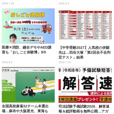
2026.7.28
2026.8.5
医療✕消防、縫合デモやAED講
【中学受験2027】人気校の併願
習も「おしごと体験博」9/5
先は…四谷大塚「第2回合不合判
定テスト」結果
2026.8.6
2026.7.16
全国高校麻雀32チーム本選出
司法試験予備試験2026、解答速
場…麻布や大阪星光、東海も
報＆総評動画を無料公開…アガ