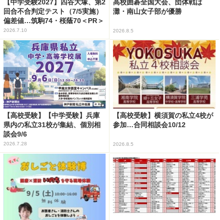
【中学受験2027】四谷大塚、第2
高校囲碁全国大会、団体戦は
回合不合判定テスト（7/5実施）
灘・南山女子部が優勝
偏差値…筑駒74・桜蔭70＜PR＞
2026.7.10
2026.8.5
【高校受験】【中学受験】兵庫
【高校受験】横須賀の私立4校が
県内の私立31校が集結、個別相
参加…合同相談会10/12
談会9/6
2026.7.28
2026.8.5