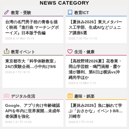
NEWS CATEGORY
教育・受験
教育ICT
台湾の名門男子校の青春を描
【夏休み2026】東大メタバー
く映画『進行曲 マーチングボ
ス工学部、生成AIなどジュニ
ーイズ』日本版予告編
ア講座6選
2026.8.10 Mon 15:15
2026.7.30 Thu 11:15
教育イベント
生活・健康
東京都市大「科学体験教室」
【高校野球2026夏】花巻東・
24の実験企画…小中向け9/6
岡山学芸館・鳴門渦潮・霞ケ
浦が勝利、第6日は横浜vs沖
2026.8.7 Fri 18:15
縄尚学ほか
2026.8.10 Mon 7:15
デジタル生活
趣味・娯楽
Google、アプリ向け年齢確認
【夏休み2026】魚に触れて学
APIを年内に世界展開…未成年
ぶ「おさかな」イベント8/8…
者保護を強化
川崎市
2026.7.31 Fri 13:45
2026.8.7 Fri 10:45