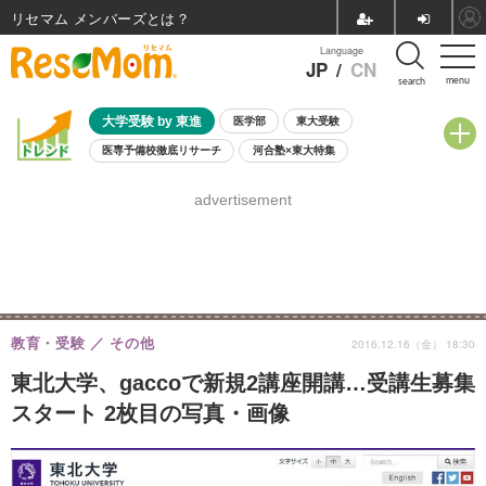
リセマム メンバーズ
Language
JP
/
CN
menu
search
大学受験 by 東進
医学部
東大受験
医専予備校徹底リサーチ
河合塾×東大特集
親子で考える大学選び
高校受験
中学受験
小学校受験
advertisement
共通テスト
夏休み
8月開催学校説明会・相談会
8月開催イベント・WS
全国公立高校 過去問
人気記事
自由研究教材（小学生向け）
自由研究教材（中学生向け）
ランキング
教育・受験
その他
2016.12.16（金） 18:30
東北大学、gaccoで新規2講座開講…受講生募集
スタート 2枚目の写真・画像