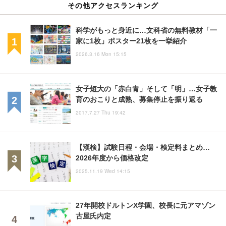
その他アクセスランキング
科学がもっと身近に…文科省の無料教材「一
家に1枚」ポスター21枚を一挙紹介
2026.3.16 Mon 15:15
女子短大の「赤白青」そして「明」…女子教
育のおこりと成熟、募集停止を振り返る
2017.7.27 Thu 19:42
【漢検】試験日程・会場・検定料まとめ…
2026年度から価格改定
2025.11.19 Wed 14:15
27年開校ドルトンX学園、校長に元アマゾン
古屋氏内定