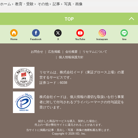
ホーム
›
教育・受験
›
その他
›
記事
›
写真・画像
TOP
Home
Facebook
X
YouTube
Instagram
line
お問合せ
広告掲載
会社概要
リセマムについて
個人情報保護方針
リセマムは、株式会社イード（東証グロース上場）の運
営するサービスです。
証券コード：6038
株式会社イードは、個人情報の適切な取扱いを行う事業
者に対して付与されるプライバシーマークの付与認定を
受けています。
紹介した商品/サービスを購入、契約した場合に、
売上の一部が弊社サイトに還元されることがあります。
当サイトに掲載の記事・見出し・写真・画像の無断転載を禁じます。
Copyright © 2026 IID, Inc.