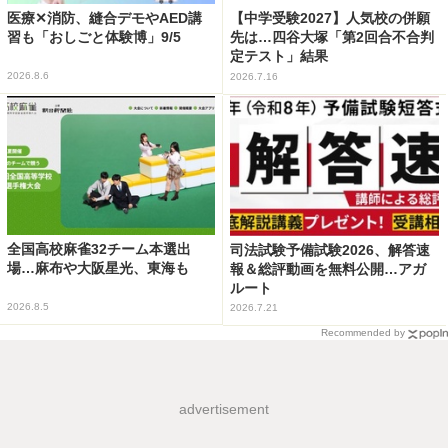
医療✕消防、縫合デモやAED講
【中学受験2027】人気校の併願
習も「おしごと体験博」9/5
先は…四谷大塚「第2回合不合判
定テスト」結果
2026.8.6
2026.7.16
全国高校麻雀32チーム本選出
司法試験予備試験2026、解答速
場…麻布や大阪星光、東海も
報＆総評動画を無料公開…アガ
ルート
2026.8.5
2026.7.21
Recommended by
advertisement