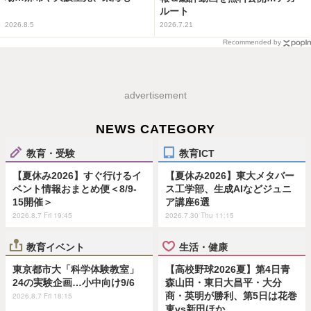
ルート
2026.8.5
2026.7.21
Recommended by
advertisement
NEWS CATEGORY
教育・受験
教育ICT
【夏休み2026】すぐ行けるイ
【夏休み2026】東大メタバー
ベント情報おまとめ便＜8/9-
ス工学部、生成AIなどジュニ
15開催＞
ア講座6選
2026.8.7 Fri 19:45
2026.7.30 Thu 11:15
教育イベント
生活・健康
東京都市大「科学体験教室」
【高校野球2026夏】第4日青
24の実験企画…小中向け9/6
森山田・東日大昌平・大分
商・英明が勝利、第5日は花巻
2026.8.7 Fri 18:15
東vs新田ほか