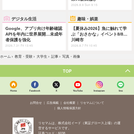
2026.8.9 Sun 9:15
デジタル生活
趣味・娯楽
Google、アプリ向け年齢確認
【夏休み2026】魚に触れて学
APIを年内に世界展開…未成年
ぶ「おさかな」イベント8/8…
者保護を強化
川崎市
2026.7.31 Fri 13:45
2026.8.7 Fri 10:45
ホーム
›
教育・受験
›
大学生
›
記事
›
写真・画像
TOP
Home
Facebook
X
YouTube
Instagram
line
お問合せ
広告掲載
会社概要
リセマムについて
個人情報保護方針
リセマムは、株式会社イード（東証グロース上場）の運
営するサービスです。
証券コード：6038