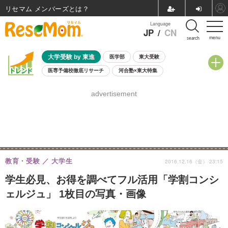
リセマム メンバーズ
Language
JP
/
CN
menu
search
大学受験 by 東進
医学部
東大受験
医専予備校徹底リサーチ
河合塾×東大特集
親子で考える大学選び
高校受験
中学受験
小学校受験
advertisement
共通テスト
夏休み
8月開催学校説明会・相談会
8月開催イベント・WS
全国公立高校 過去問
人気記事
自由研究教材（小学生向け）
自由研究教材（中学生向け）
ランキング
教育・受験
大学生
2016.12.16（金） 23:15
学生必見、お得を調べてフル活用「学割コンシ
ェルジュ」 1枚目の写真・画像