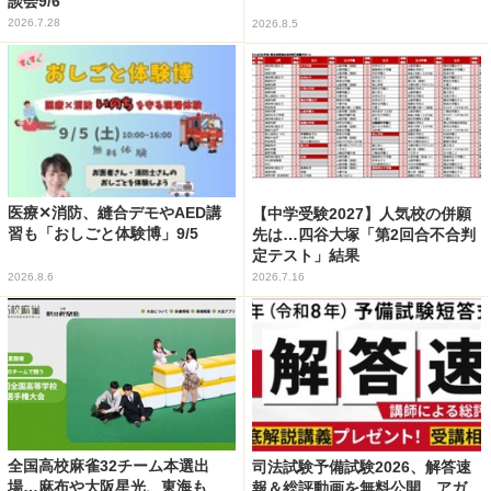
談会9/6
2026.7.28
2026.8.5
医療✕消防、縫合デモやAED講
【中学受験2027】人気校の併願
習も「おしごと体験博」9/5
先は…四谷大塚「第2回合不合判
定テスト」結果
2026.8.6
2026.7.16
全国高校麻雀32チーム本選出
司法試験予備試験2026、解答速
場…麻布や大阪星光、東海も
報＆総評動画を無料公開…アガ