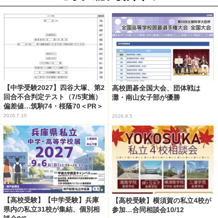
【中学受験2027】四谷大塚、第2
高校囲碁全国大会、団体戦は
回合不合判定テスト（7/5実施）
灘・南山女子部が優勝
偏差値…筑駒74・桜蔭70＜PR＞
2026.7.10
2026.8.5
【高校受験】【中学受験】兵庫
【高校受験】横須賀の私立4校が
県内の私立31校が集結、個別相
参加…合同相談会10/12