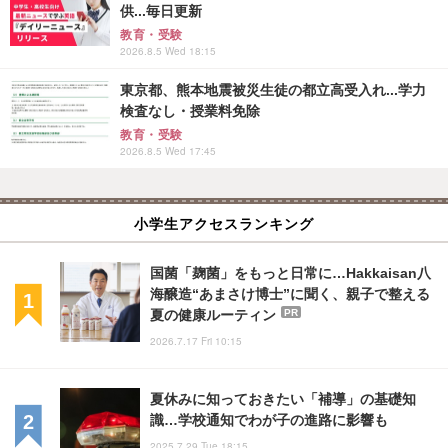
供...毎日更新
教育・受験
2026.8.5 Wed 18:15
東京都、熊本地震被災生徒の都立高受入れ...学力
検査なし・授業料免除
教育・受験
2026.8.5 Wed 17:45
小学生アクセスランキング
国菌「麹菌」をもっと日常に…Hakkaisan八
海醸造“あまさけ博士”に聞く、親子で整える
夏の健康ルーティン
PR
2026.7.17 Fri 10:15
夏休みに知っておきたい「補導」の基礎知
識…学校通知でわが子の進路に影響も
2025.7.29 Tue 18:15