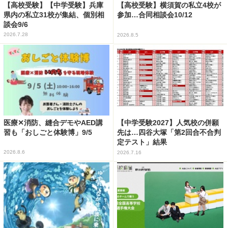
【高校受験】【中学受験】兵庫
【高校受験】横須賀の私立4校が
県内の私立31校が集結、個別相
参加…合同相談会10/12
談会9/6
2026.7.28
2026.8.5
医療✕消防、縫合デモやAED講
【中学受験2027】人気校の併願
習も「おしごと体験博」9/5
先は…四谷大塚「第2回合不合判
定テスト」結果
2026.8.6
2026.7.16