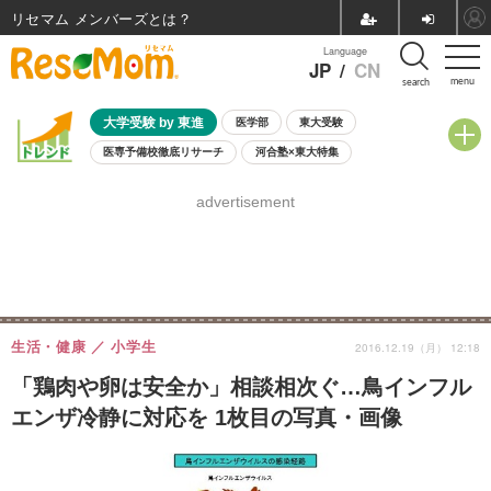
リセマム メンバーズ
Language
JP
/
CN
menu
search
大学受験 by 東進
医学部
東大受験
医専予備校徹底リサーチ
河合塾×東大特集
親子で考える大学選び
高校受験
中学受験
小学校受験
advertisement
共通テスト
夏休み
8月開催学校説明会・相談会
8月開催イベント・WS
全国公立高校 過去問
人気記事
自由研究教材（小学生向け）
自由研究教材（中学生向け）
ランキング
生活・健康
小学生
2016.12.19（月） 12:18
「鶏肉や卵は安全か」相談相次ぐ…鳥インフル
エンザ冷静に対応を 1枚目の写真・画像