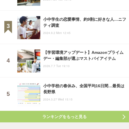
小中学生の恋愛事情、約9割に好きな人…ニフ
ティ調査
2024.9.2 Mon 12:45
【学習環境アップデート】Amazonプライム
デー・編集部が選ぶマストバイアイテム
2026.7.7 Tue 19:10
小中学校の春休み、全国平均16日間…最長は
長野県
2024.3.27 Wed 15:15
ランキングをもっと見る