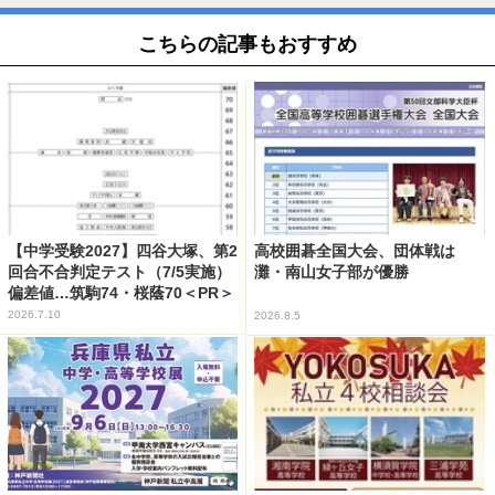
こちらの記事もおすすめ
【中学受験2027】四谷大塚、第2
高校囲碁全国大会、団体戦は
回合不合判定テスト（7/5実施）
灘・南山女子部が優勝
偏差値…筑駒74・桜蔭70＜PR＞
2026.7.10
2026.8.5