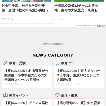
砂金甲子園、神戸女学院が優
全国高校麻雀32チーム本選出
勝…全国14校の中高生が腕競う
場…麻布や大阪星光、東海も
2026.7.29
2026.8.5
Recommended by
advertisement
NEWS CATEGORY
教育・受験
教育ICT
【夏休み2026】村山斉氏が公
【夏休み2026】東大メタバー
開講義、小中学生のための大
ス工学部、生成AIなどジュニ
学講義スクール9月開校
ア講座6選
2026.8.6 Thu 19:15
2026.7.30 Thu 11:15
教育イベント
生活・健康
【夏休み2026】ピアノ未経験
【高校野球2026夏】仙台育英