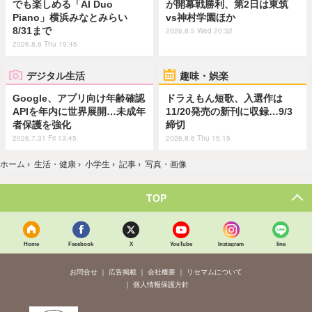
でも楽しめる「AI Duo
が開幕戦勝利、第2日は東筑
Piano」横浜みなとみらい
vs神村学園ほか
8/31まで
2026.8.5 Wed 20:32
2026.8.6 Thu 19:45
デジタル生活
趣味・娯楽
Google、アプリ向け年齢確認
ドラえもん短歌、入選作は
APIを年内に世界展開…未成年
11/20発売の新刊に収録…9/3
者保護を強化
締切
2026.7.31 Fri 13:45
2026.8.6 Thu 15:15
ホーム
›
生活・健康
›
小学生
›
記事
›
写真・画像
TOP
Home
Facebook
X
YouTube
Instagram
line
お問合せ
広告掲載
会社概要
リセマムについて
個人情報保護方針