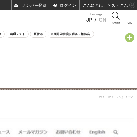
ログイン
こんにちは、ゲストさん
Language
JP
/
CN
menu
search
験
共通テスト
夏休み
8月開催学校説明会・相談会
2016.12.20（火） 16:51