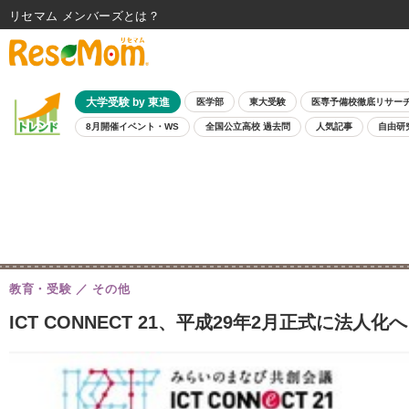
リセマム メンバーズ
大学受験 by 東進
医学部
東大受験
医専予備校徹底リサー
8月開催イベント・WS
全国公立高校 過去問
人気記事
自由研
教育・受験
その他
ICT CONNECT 21、平成29年2月正式に法人