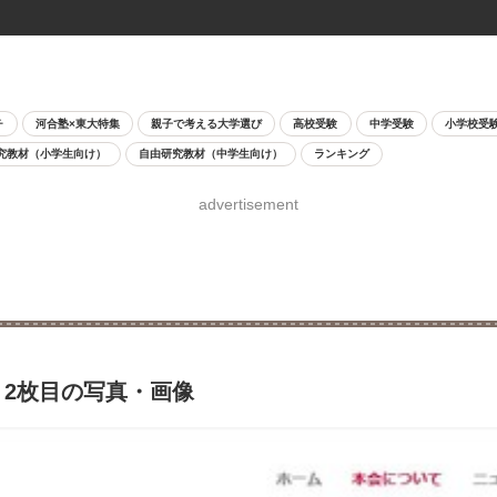
チ
河合塾×東大特集
親子で考える大学選び
高校受験
中学受験
小学校受
究教材（小学生向け）
自由研究教材（中学生向け）
ランキング
advertisement
化へ 2枚目の写真・画像