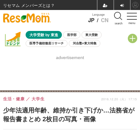
リセマム メンバーズ
Language
JP
/
CN
menu
search
大学受験 by 東進
医学部
東大受験
医専予備校徹底リサーチ
河合塾×東大特集
親子で考える大学選び
高校受験
中学受験
小学校受験
advertisement
共通テスト
夏休み
8月開催学校説明会・相談会
8月開催イベント・WS
全国公立高校 過去問
人気記事
自由研究教材（小学生向け）
自由研究教材（中学生向け）
ランキング
生活・健康
大学生
2016.12.20（火） 17:15
少年法適用年齢、維持か引き下げか…法務省が
報告書まとめ 2枚目の写真・画像