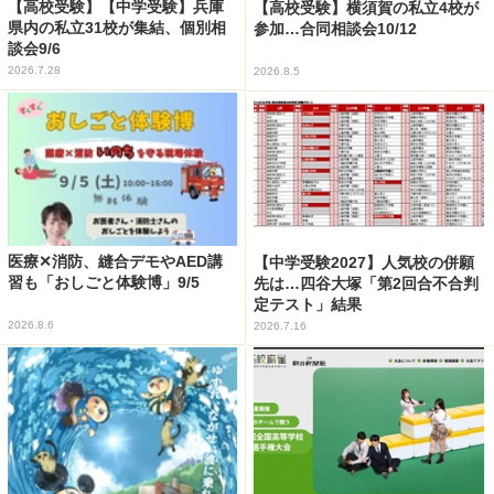
【高校受験】【中学受験】兵庫
【高校受験】横須賀の私立4校が
県内の私立31校が集結、個別相
参加…合同相談会10/12
談会9/6
2026.7.28
2026.8.5
医療✕消防、縫合デモやAED講
【中学受験2027】人気校の併願
習も「おしごと体験博」9/5
先は…四谷大塚「第2回合不合判
定テスト」結果
2026.8.6
2026.7.16