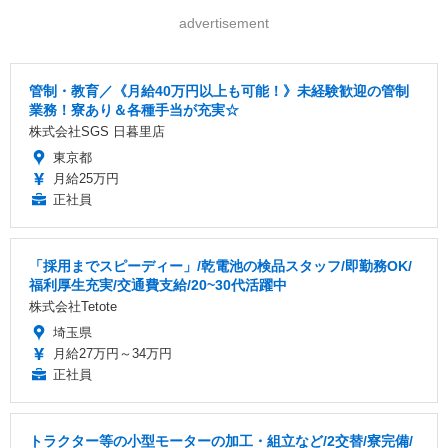
advertisement
管制・教育／《月給40万円以上も可能！》未経験歓迎の管制
業務！寮あり＆各種手当が充実☆
株式会社SGS 日暮里店
東京都
月給25万円
正社員
「採用までスピーディー」/乾電池の検品スタッフ/即勤務OK/
福利厚生充実/交通費支給/20~30代活躍中
株式会社Tetote
埼玉県
月給27万円～34万円
正社員
トラクター等の小型モーターの加工・組立など/2交替/寮完備/