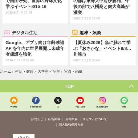
で自由研究、世界の野球文化
の部は東海大甲府が勝利、午
学ぶイベント8/15-16
後の部で八幡商と健大高崎が
激突
2026.8.7 Fri 15:15
2026.8.7 Fri 12:45
デジタル生活
趣味・娯楽
Google、アプリ向け年齢確認
【夏休み2026】魚に触れて学
APIを年内に世界展開…未成年
ぶ「おさかな」イベント8/8…
者保護を強化
川崎市
2026.7.31 Fri 13:45
2026.8.7 Fri 10:45
ホーム
›
生活・健康
›
大学生
›
記事
›
写真・画像
TOP
Home
Facebook
X
YouTube
Instagram
line
お問合せ
広告掲載
会社概要
リセマムについて
個人情報保護方針