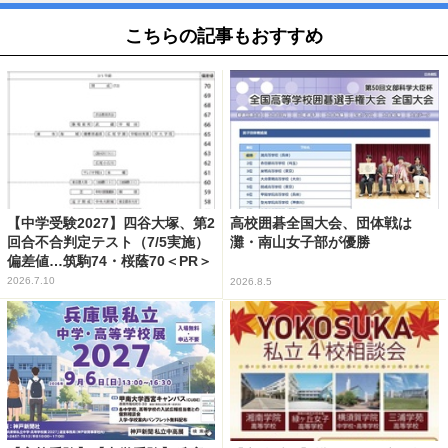
こちらの記事もおすすめ
【中学受験2027】四谷大塚、第2
高校囲碁全国大会、団体戦は
回合不合判定テスト（7/5実施）
灘・南山女子部が優勝
偏差値…筑駒74・桜蔭70＜PR＞
2026.7.10
2026.8.5