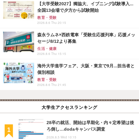
【大学受験2027】獨協大、イブニング試験導入...
全国13会場で夕方から試験開始
教育・受験
2026.8.6 Thu 20:15
森永ラムネ×西鉄電車「受験生応援列車」応援メッ
セージ8/12より募集
生活・健康
2026.8.6 Thu 15:15
海外大学進学フェア、大阪・東京で9月...担当者と
個別相談
教育・受験
2026.8.6 Thu 21:45
大学生アクセスランキング
28卒の就活、開始は早期化・内々定希望は後
ろ倒し…dodaキャンパス調査
2026.8.5 Wed 10:15