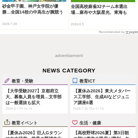
砂金甲子園、神戸女学院が優
全国高校麻雀32チーム本選出
勝…全国14校の中高生が腕競う
場…麻布や大阪星光、東海も
2026.7.29
2026.8.5
Recommended by
advertisement
NEWS CATEGORY
教育・受験
教育ICT
【大学受験2027】京都府立
【夏休み2026】東大メタバー
大、募集人員を増員…文学部
ス工学部、生成AIなどジュニ
は一般選抜も拡大
ア講座6選
2026.8.7 Fri 16:15
2026.7.30 Thu 11:15
教育イベント
生活・健康
【夏休み2026】巨人Gタウン
【高校野球2026夏】第3日朝