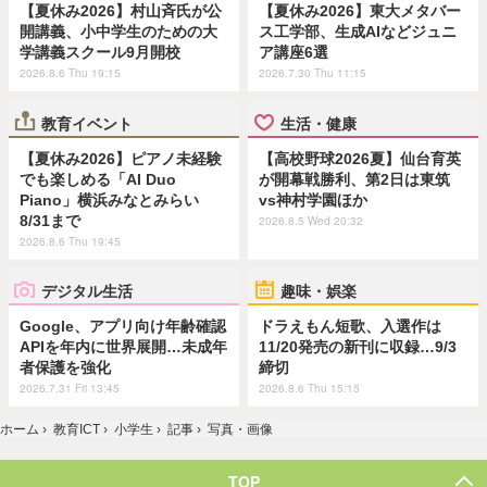
【夏休み2026】村山斉氏が公
【夏休み2026】東大メタバー
開講義、小中学生のための大
ス工学部、生成AIなどジュニ
学講義スクール9月開校
ア講座6選
2026.8.6 Thu 19:15
2026.7.30 Thu 11:15
教育イベント
生活・健康
【夏休み2026】ピアノ未経験
【高校野球2026夏】仙台育英
でも楽しめる「AI Duo
が開幕戦勝利、第2日は東筑
Piano」横浜みなとみらい
vs神村学園ほか
8/31まで
2026.8.5 Wed 20:32
2026.8.6 Thu 19:45
デジタル生活
趣味・娯楽
Google、アプリ向け年齢確認
ドラえもん短歌、入選作は
APIを年内に世界展開…未成年
11/20発売の新刊に収録…9/3
者保護を強化
締切
2026.7.31 Fri 13:45
2026.8.6 Thu 15:15
ホーム
›
教育ICT
›
小学生
›
記事
›
写真・画像
TOP