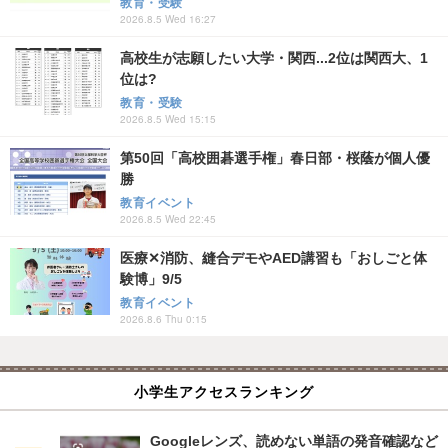
教育・受験
2026.8.5 Wed 16:27
高校生が志願したい大学・関西...2位は関西大、1
位は?
教育・受験
2026.8.5 Wed 15:15
第50回「高校囲碁選手権」春日部・桜蔭が個人優
勝
教育イベント
2026.8.5 Wed 22:45
医療✕消防、縫合デモやAED講習も「おしごと体
験博」9/5
教育イベント
2026.8.6 Thu 0:15
小学生アクセスランキング
Googleレンズ、読めない単語の発音確認など