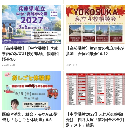
【高校受験】【中学受験】兵庫
【高校受験】横須賀の私立4校が
県内の私立31校が集結、個別相
参加…合同相談会10/12
談会9/6
2026.7.28
2026.8.5
医療✕消防、縫合デモやAED講
【中学受験2027】人気校の併願
習も「おしごと体験博」9/5
先は…四谷大塚「第2回合不合判
定テスト」結果