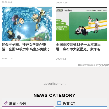
2026.8.6
2026.7.16
砂金甲子園、神戸女学院が優
全国高校麻雀32チーム本選出
勝…全国14校の中高生が腕競う
場…麻布や大阪星光、東海も
2026.7.29
2026.8.5
Recommended by
advertisement
NEWS CATEGORY
教育・受験
教育ICT