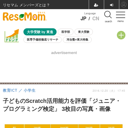
リセマム メンバーズ
Language
JP
/
CN
menu
search
大学受験 by 東進
医学部
東大受験
医専予備校徹底リサーチ
河合塾×東大特集
親子で考える大学選び
高校受験
中学受験
小学校受験
advertisement
共通テスト
夏休み
8月開催学校説明会・相談会
8月開催イベント・WS
全国公立高校 過去問
人気記事
自由研究教材（小学生向け）
自由研究教材（中学生向け）
ランキング
教育ICT
小学生
2016.12.20（火） 17:45
子どものScratch活用能力を評価「ジュニア・
プログラミング検定」 3枚目の写真・画像