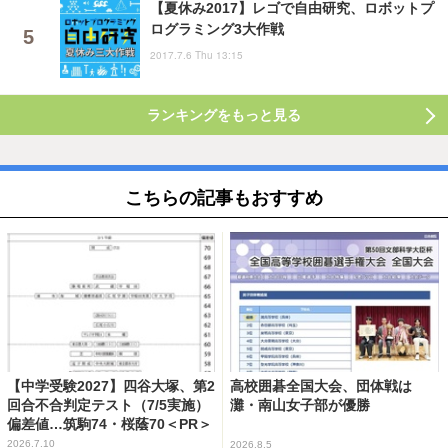
【夏休み2017】レゴで自由研究、ロボットプ
ログラミング3大作戦
2017.7.6 Thu 13:15
ランキングをもっと見る
こちらの記事もおすすめ
【中学受験2027】四谷大塚、第2
高校囲碁全国大会、団体戦は
回合不合判定テスト（7/5実施）
灘・南山女子部が優勝
偏差値…筑駒74・桜蔭70＜PR＞
2026.7.10
2026.8.5