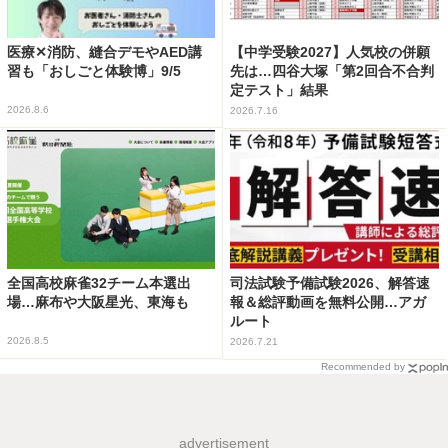
医療✕消防、縫合デモやAED講
【中学受験2027】人気校の併願
習も「おしごと体験博」9/5
先は…四谷大塚「第2回合不合判
定テスト」結果
2026.8.6
2026.7.16
全国高校麻雀32チーム本選出
司法試験予備試験2026、解答速
場…麻布や大阪星光、東海も
報＆総評動画を無料公開…アガ
ルート
2026.8.5
2026.7.21
Recommended by
advertisement