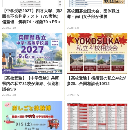
【中学受験2027】四谷大塚、第2
高校囲碁全国大会、団体戦は
回合不合判定テスト（7/5実施）
灘・南山女子部が優勝
偏差値…筑駒74・桜蔭70＜PR＞
2026.7.10
2026.8.5
【高校受験】【中学受験】兵庫
【高校受験】横須賀の私立4校が
県内の私立31校が集結、個別相
参加…合同相談会10/12
談会9/6
2026.7.28
2026.8.5