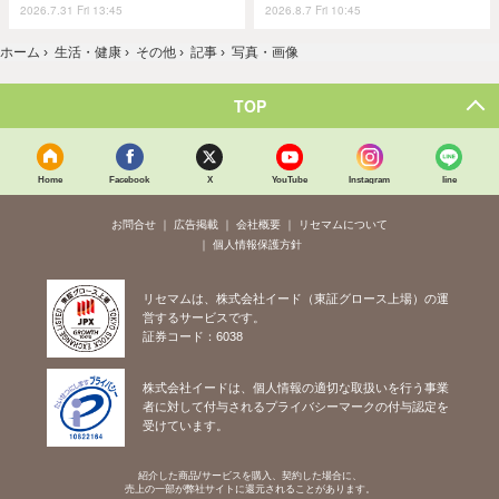
2026.7.31 Fri 13:45
2026.8.7 Fri 10:45
ホーム
›
生活・健康
›
その他
›
記事
›
写真・画像
TOP
Home
Facebook
X
YouTube
Instagram
line
お問合せ
広告掲載
会社概要
リセマムについて
個人情報保護方針
リセマムは、株式会社イード（東証グロース上場）の運
営するサービスです。
証券コード：6038
株式会社イードは、個人情報の適切な取扱いを行う事業
者に対して付与されるプライバシーマークの付与認定を
受けています。
紹介した商品/サービスを購入、契約した場合に、
売上の一部が弊社サイトに還元されることがあります。