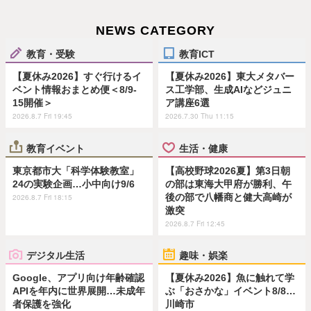
NEWS CATEGORY
教育・受験
教育ICT
【夏休み2026】すぐ行けるイ
【夏休み2026】東大メタバー
ベント情報おまとめ便＜8/9-
ス工学部、生成AIなどジュニ
15開催＞
ア講座6選
2026.8.7 Fri 19:45
2026.7.30 Thu 11:15
教育イベント
生活・健康
東京都市大「科学体験教室」
【高校野球2026夏】第3日朝
24の実験企画…小中向け9/6
の部は東海大甲府が勝利、午
後の部で八幡商と健大高崎が
2026.8.7 Fri 18:15
激突
2026.8.7 Fri 12:45
デジタル生活
趣味・娯楽
Google、アプリ向け年齢確認
【夏休み2026】魚に触れて学
APIを年内に世界展開…未成年
ぶ「おさかな」イベント8/8…
者保護を強化
川崎市