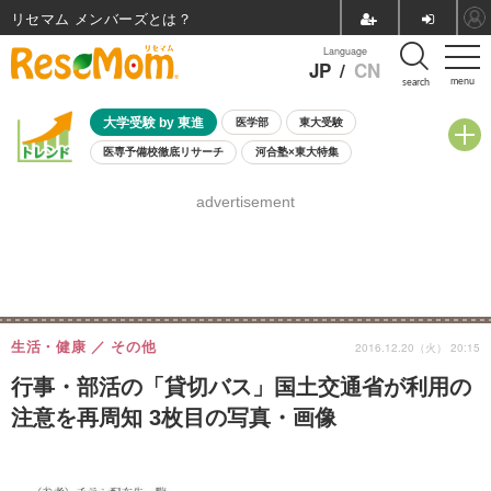
リセマム メンバーズ
Language
JP
/
CN
menu
search
大学受験 by 東進
医学部
東大受験
医専予備校徹底リサーチ
河合塾×東大特集
親子で考える大学選び
高校受験
中学受験
小学校受験
advertisement
共通テスト
夏休み
8月開催学校説明会・相談会
8月開催イベント・WS
全国公立高校 過去問
人気記事
自由研究教材（小学生向け）
自由研究教材（中学生向け）
ランキング
生活・健康
その他
2016.12.20（火） 20:15
行事・部活の「貸切バス」国土交通省が利用の
注意を再周知 3枚目の写真・画像