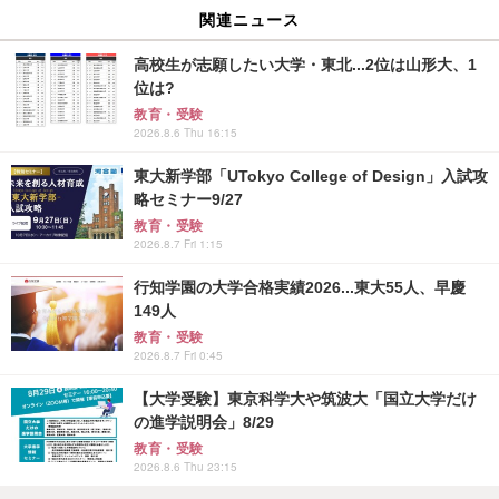
関連ニュース
高校生が志願したい大学・東北...2位は山形大、1
位は?
教育・受験
2026.8.6 Thu 16:15
東大新学部「UTokyo College of Design」入試攻
略セミナー9/27
教育・受験
2026.8.7 Fri 1:15
行知学園の大学合格実績2026...東大55人、早慶
149人
教育・受験
2026.8.7 Fri 0:45
【大学受験】東京科学大や筑波大「国立大学だけ
の進学説明会」8/29
教育・受験
2026.8.6 Thu 23:15