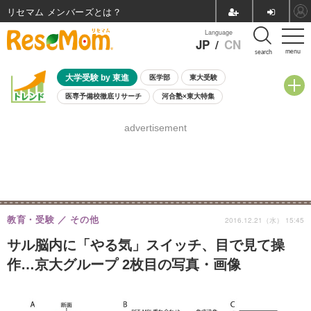
リセマム メンバーズ
Language
JP
/
CN
menu
search
大学受験 by 東進
医学部
東大受験
医専予備校徹底リサーチ
河合塾×東大特集
親子で考える大学選び
高校受験
中学受験
小学校受験
advertisement
共通テスト
夏休み
8月開催学校説明会・相談会
8月開催イベント・WS
全国公立高校 過去問
人気記事
自由研究教材（小学生向け）
自由研究教材（中学生向け）
ランキング
教育・受験
その他
2016.12.21（水） 15:45
サル脳内に「やる気」スイッチ、目で見て操
作…京大グループ 2枚目の写真・画像