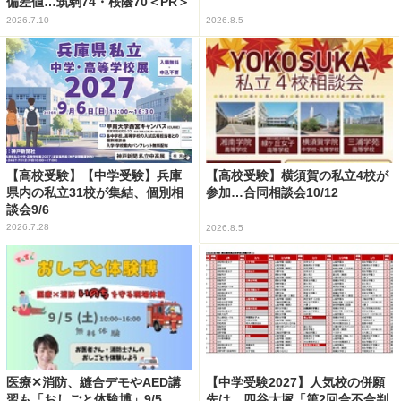
偏差値…筑駒74・桜蔭70＜PR＞
2026.7.10
2026.8.5
【高校受験】【中学受験】兵庫
【高校受験】横須賀の私立4校が
県内の私立31校が集結、個別相
参加…合同相談会10/12
談会9/6
2026.7.28
2026.8.5
医療✕消防、縫合デモやAED講
【中学受験2027】人気校の併願
習も「おしごと体験博」9/5
先は…四谷大塚「第2回合不合判