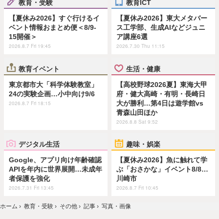
教育・受験
教育ICT
【夏休み2026】すぐ行けるイ
【夏休み2026】東大メタバー
ベント情報おまとめ便＜8/9-
ス工学部、生成AIなどジュニ
15開催＞
ア講座6選
2026.8.7 Fri 19:45
2026.7.30 Thu 11:15
教育イベント
生活・健康
東京都市大「科学体験教室」
【高校野球2026夏】東海大甲
24の実験企画…小中向け9/6
府・健大高崎・有明・長崎日
大が勝利…第4日は遊学館vs
2026.8.7 Fri 18:15
青森山田ほか
2026.8.8 Sat 9:52
デジタル生活
趣味・娯楽
Google、アプリ向け年齢確認
【夏休み2026】魚に触れて学
APIを年内に世界展開…未成年
ぶ「おさかな」イベント8/8…
者保護を強化
川崎市
2026.7.31 Fri 13:45
2026.8.7 Fri 10:45
ホーム
›
教育・受験
›
その他
›
記事
›
写真・画像