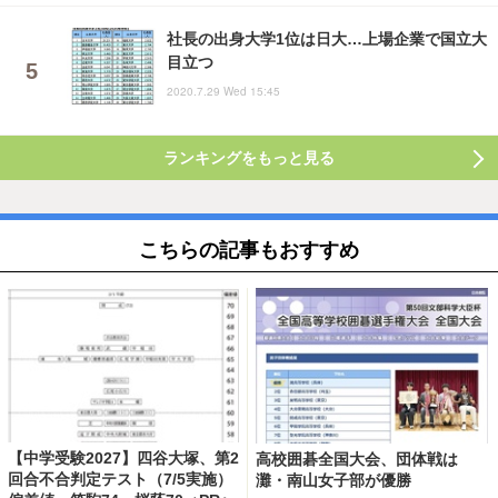
社長の出身大学1位は日大…上場企業で国立大
目立つ
2020.7.29 Wed 15:45
ランキングをもっと見る
こちらの記事もおすすめ
【中学受験2027】四谷大塚、第2
高校囲碁全国大会、団体戦は
回合不合判定テスト（7/5実施）
灘・南山女子部が優勝