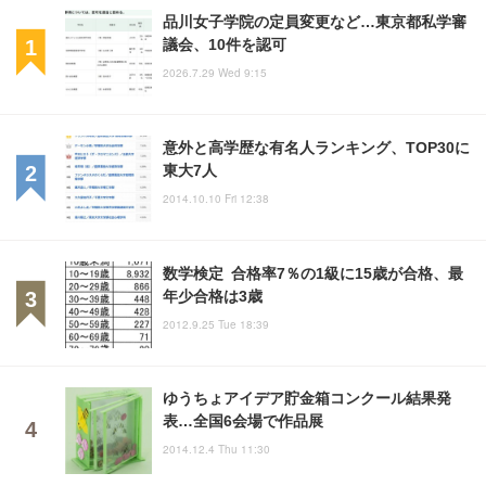
品川女子学院の定員変更など…東京都私学審
議会、10件を認可
2026.7.29 Wed 9:15
意外と高学歴な有名人ランキング、TOP30に
東大7人
2014.10.10 Fri 12:38
数学検定 合格率7％の1級に15歳が合格、最
年少合格は3歳
2012.9.25 Tue 18:39
ゆうちょアイデア貯金箱コンクール結果発
表…全国6会場で作品展
2014.12.4 Thu 11:30