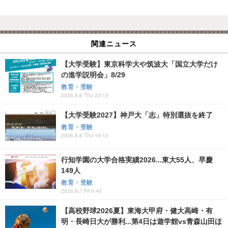
関連ニュース
【大学受験】東京科学大や筑波大「国立大学だけ
の進学説明会」8/29
教育・受験
2026.8.6 Thu 23:15
【大学受験2027】神戸大「志」特別選抜を終了
教育・受験
2026.8.6 Thu 19:15
行知学園の大学合格実績2026...東大55人、早慶
149人
教育・受験
2026.8.7 Fri 0:45
【高校野球2026夏】東海大甲府・健大高崎・有
明・長崎日大が勝利...第4日は遊学館vs青森山田ほ