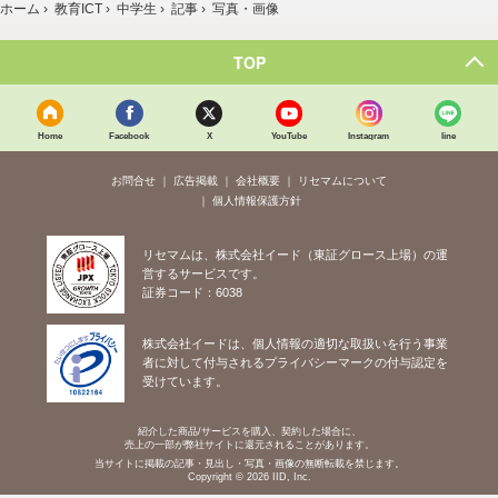
ホーム
›
教育ICT
›
中学生
›
記事
›
写真・画像
TOP
Home
Facebook
X
YouTube
Instagram
line
お問合せ
広告掲載
会社概要
リセマムについて
個人情報保護方針
リセマムは、株式会社イード（東証グロース上場）の運
営するサービスです。
証券コード：6038
株式会社イードは、個人情報の適切な取扱いを行う事業
者に対して付与されるプライバシーマークの付与認定を
受けています。
紹介した商品/サービスを購入、契約した場合に、
売上の一部が弊社サイトに還元されることがあります。
当サイトに掲載の記事・見出し・写真・画像の無断転載を禁じます。
Copyright © 2026 IID, Inc.