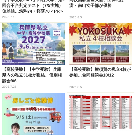
回合不合判定テスト（7/5実施）
灘・南山女子部が優勝
偏差値…筑駒74・桜蔭70＜PR＞
2026.7.10
2026.8.5
【高校受験】【中学受験】兵庫
【高校受験】横須賀の私立4校が
県内の私立31校が集結、個別相
参加…合同相談会10/12
談会9/6
2026.7.28
2026.8.5