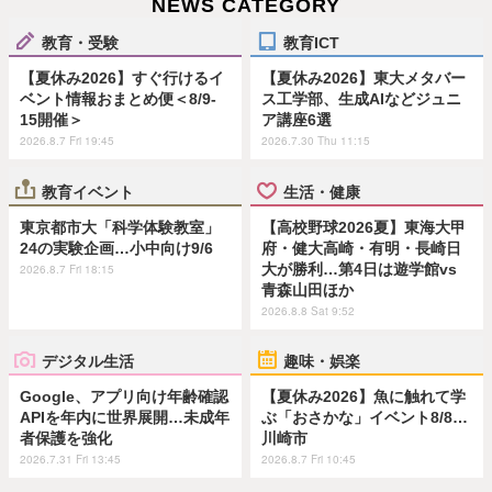
NEWS CATEGORY
教育・受験
教育ICT
【夏休み2026】すぐ行けるイ
【夏休み2026】東大メタバー
ベント情報おまとめ便＜8/9-
ス工学部、生成AIなどジュニ
15開催＞
ア講座6選
2026.8.7 Fri 19:45
2026.7.30 Thu 11:15
教育イベント
生活・健康
東京都市大「科学体験教室」
【高校野球2026夏】東海大甲
24の実験企画…小中向け9/6
府・健大高崎・有明・長崎日
大が勝利…第4日は遊学館vs
2026.8.7 Fri 18:15
青森山田ほか
2026.8.8 Sat 9:52
デジタル生活
趣味・娯楽
Google、アプリ向け年齢確認
【夏休み2026】魚に触れて学
APIを年内に世界展開…未成年
ぶ「おさかな」イベント8/8…
者保護を強化
川崎市
2026.7.31 Fri 13:45
2026.8.7 Fri 10:45