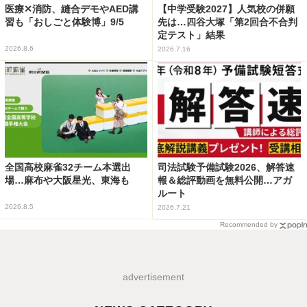
医療✕消防、縫合デモやAED講
【中学受験2027】人気校の併願
習も「おしごと体験博」9/5
先は…四谷大塚「第2回合不合判
定テスト」結果
2026.8.6
2026.7.16
全国高校麻雀32チーム本選出
司法試験予備試験2026、解答速
場…麻布や大阪星光、東海も
報＆総評動画を無料公開…アガ
ルート
2026.8.5
2026.7.21
Recommended by
advertisement