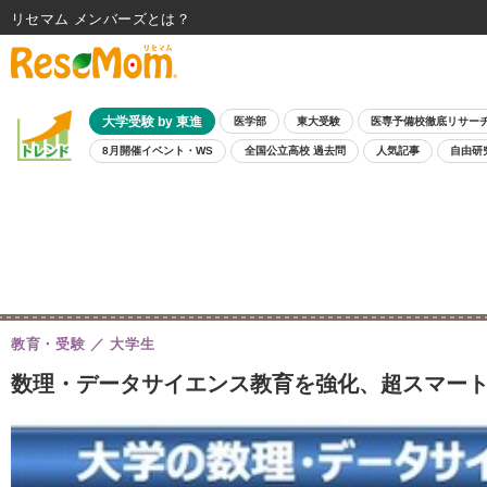
リセマム メンバーズ
大学受験 by 東進
医学部
東大受験
医専予備校徹底リサー
8月開催イベント・WS
全国公立高校 過去問
人気記事
自由研
教育・受験
大学生
数理・データサイエンス教育を強化、超スマート