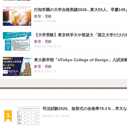
行知学園の大学合格実績2026...東大55人、早慶149
教育・受験
2026.8.7 Fri 0:45
【大学受験】東京科学大や筑波大「国立大学だけの進
教育・受験
2026.8.6 Thu 23:15
東大新学部「UTokyo College of Design」入試
教育・受験
2026.8.7 Fri 1:15
司法試験2026、短答式の合格率79.3％…早
2026.8.6 Thu 18:45