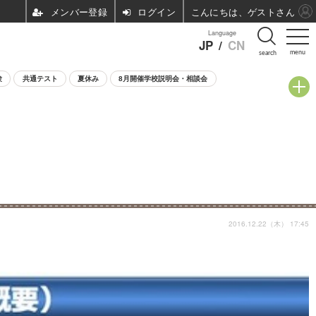
ログイン
こんにちは、ゲストさん
Language
JP
/
CN
menu
search
験
共通テスト
夏休み
8月開催学校説明会・相談会
2016.12.22（木） 17:45