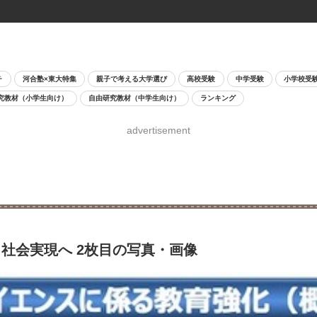
チ
河合塾×東大特集
親子で考える大学選び
高校受験
中学受験
小学校受
究教材（小学生向け）
自由研究教材（中学生向け）
ランキング
advertisement
社会実現へ 2枚目の写真・画像