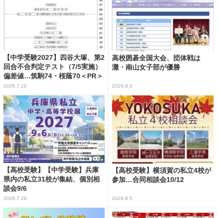
【中学受験2027】四谷大塚、第2
高校囲碁全国大会、団体戦は
回合不合判定テスト（7/5実施）
灘・南山女子部が優勝
偏差値…筑駒74・桜蔭70＜PR＞
2026.7.10
2026.8.5
【高校受験】【中学受験】兵庫
【高校受験】横須賀の私立4校が
県内の私立31校が集結、個別相
参加…合同相談会10/12
談会9/6
2026.7.28
2026.8.5