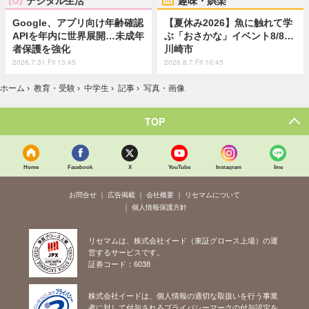
Google、アプリ向け年齢確認
【夏休み2026】魚に触れて学
APIを年内に世界展開…未成年
ぶ「おさかな」イベント8/8…
者保護を強化
川崎市
2026.7.31 Fri 13:45
2026.8.7 Fri 10:45
ホーム
›
教育・受験
›
中学生
›
記事
›
写真・画像
TOP
Home
Facebook
X
YouTube
Instagram
line
お問合せ
広告掲載
会社概要
リセマムについて
個人情報保護方針
リセマムは、株式会社イード（東証グロース上場）の運
営するサービスです。
証券コード：6038
株式会社イードは、個人情報の適切な取扱いを行う事業
者に対して付与されるプライバシーマークの付与認定を