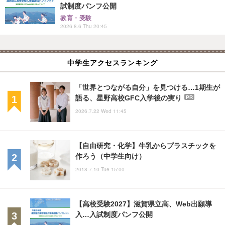
試制度パンフ公開
教育・受験
2026.8.6 Thu 20:45
中学生アクセスランキング
「世界とつながる自分」を見つける…1期生が
語る、星野高校GFC入学後の実り
PR
2026.7.22 Wed 11:45
【自由研究・化学】牛乳からプラスチックを
作ろう（中学生向け）
2018.7.10 Tue 15:00
【高校受験2027】滋賀県立高、Web出願導
入…入試制度パンフ公開