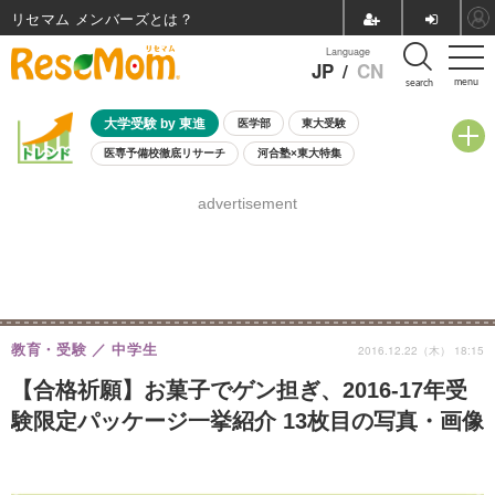
リセマム メンバーズ
Language
JP
/
CN
menu
search
大学受験 by 東進
医学部
東大受験
医専予備校徹底リサーチ
河合塾×東大特集
親子で考える大学選び
高校受験
中学受験
小学校受験
advertisement
共通テスト
夏休み
8月開催学校説明会・相談会
8月開催イベント・WS
全国公立高校 過去問
人気記事
自由研究教材（小学生向け）
自由研究教材（中学生向け）
ランキング
教育・受験
中学生
2016.12.22（木） 18:15
【合格祈願】お菓子でゲン担ぎ、2016-17年受
験限定パッケージ一挙紹介 13枚目の写真・画像