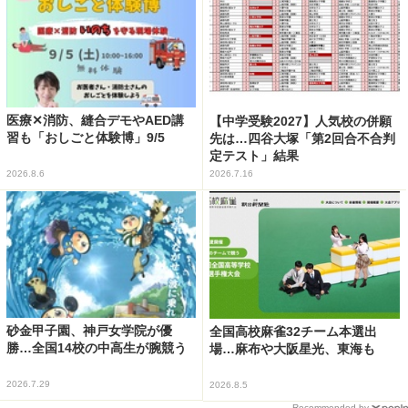
医療✕消防、縫合デモやAED講
【中学受験2027】人気校の併願
習も「おしごと体験博」9/5
先は…四谷大塚「第2回合不合判
定テスト」結果
2026.8.6
2026.7.16
砂金甲子園、神戸女学院が優
全国高校麻雀32チーム本選出
勝…全国14校の中高生が腕競う
場…麻布や大阪星光、東海も
2026.7.29
2026.8.5
Recommended by