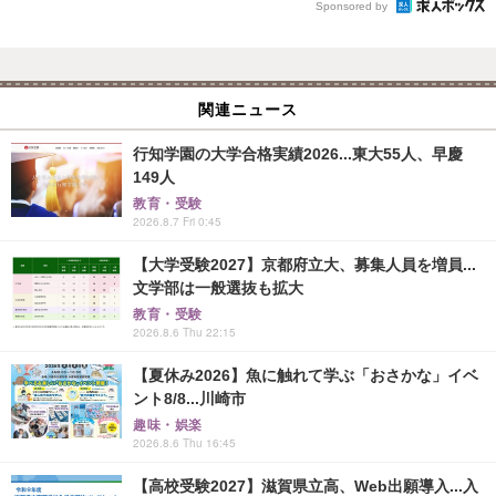
Sponsored by
関連ニュース
行知学園の大学合格実績2026...東大55人、早慶
149人
教育・受験
2026.8.7 Fri 0:45
【大学受験2027】京都府立大、募集人員を増員...
文学部は一般選抜も拡大
教育・受験
2026.8.6 Thu 22:15
【夏休み2026】魚に触れて学ぶ「おさかな」イベ
ント8/8...川崎市
趣味・娯楽
2026.8.6 Thu 16:45
【高校受験2027】滋賀県立高、Web出願導入...入