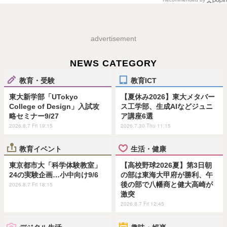
advertisement
NEWS CATEGORY
教育・受験
教育ICT
東大新学部「UTokyo
【夏休み2026】東大メタバー
College of Design」入試攻
ス工学部、生成AIなどジュニ
略セミナー9/27
ア講座6選
2026.8.7 Fri 19:15
2026.7.30 Thu 11:15
教育イベント
生活・健康
東京都市大「科学体験教室」
【高校野球2026夏】第3日朝
24の実験企画…小中向け9/6
の部は東海大甲府が勝利、午
後の部で八幡商と健大高崎が
2026.8.7 Fri 18:15
激突
2026.8.7 Fri 12:45
デジタル生活
趣味・娯楽