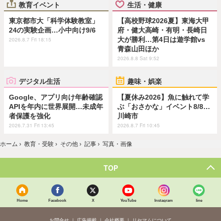
教育イベント
生活・健康
東京都市大「科学体験教室」
【高校野球2026夏】東海大甲
24の実験企画…小中向け9/6
府・健大高崎・有明・長崎日
大が勝利…第4日は遊学館vs
2026.8.7 Fri 18:15
青森山田ほか
2026.8.8 Sat 9:52
デジタル生活
趣味・娯楽
Google、アプリ向け年齢確認
【夏休み2026】魚に触れて学
APIを年内に世界展開…未成年
ぶ「おさかな」イベント8/8…
者保護を強化
川崎市
2026.7.31 Fri 13:45
2026.8.7 Fri 10:45
ホーム
›
教育・受験
›
その他
›
記事
›
写真・画像
TOP
Home
Facebook
X
YouTube
Instagram
line
お問合せ
広告掲載
会社概要
リセマムについて