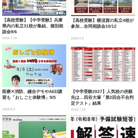
【高校受験】【中学受験】兵庫
【高校受験】横須賀の私立4校が
県内の私立31校が集結、個別相
参加…合同相談会10/12
談会9/6
2026.7.28
2026.8.5
医療✕消防、縫合デモやAED講
【中学受験2027】人気校の併願
習も「おしごと体験博」9/5
先は…四谷大塚「第2回合不合判
定テスト」結果
2026.8.6
2026.7.16