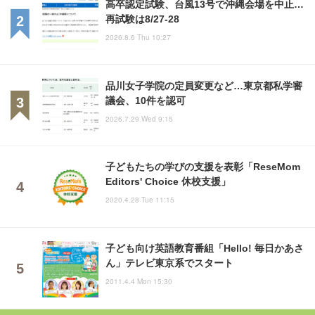
高卒認定試験、台風13号で沖縄会場を中止…
再試験は8/27-28
2026.8.6 Thu 10:27
品川女子学院の定員変更など…東京都私学審
議会、10件を認可
2026.7.29 Wed 9:15
子どもたちの学びの支援を表彰「ReseMom
Editors' Choice 休校支援」
2020.4.28 Tue 11:15
子ども向け英語教育番組「Hello! 毎日かあさ
ん」テレビ東京系でスタート
2011.4.4 Mon 15:30