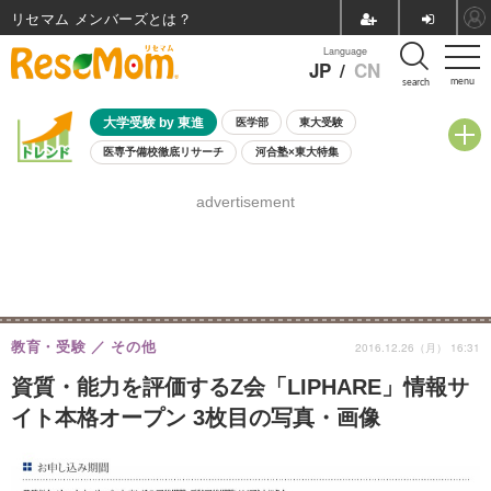
リセマム メンバーズ
Language
JP
/
CN
menu
search
大学受験 by 東進
医学部
東大受験
医専予備校徹底リサーチ
河合塾×東大特集
親子で考える大学選び
高校受験
中学受験
小学校受験
advertisement
共通テスト
夏休み
8月開催学校説明会・相談会
8月開催イベント・WS
全国公立高校 過去問
人気記事
自由研究教材（小学生向け）
自由研究教材（中学生向け）
ランキング
教育・受験
その他
2016.12.26（月） 16:31
資質・能力を評価するZ会「LIPHARE」情報サ
イト本格オープン 3枚目の写真・画像