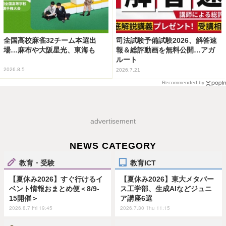
全国高校麻雀32チーム本選出
司法試験予備試験2026、解答速
場…麻布や大阪星光、東海も
報＆総評動画を無料公開…アガ
ルート
2026.8.5
2026.7.21
Recommended by
advertisement
NEWS CATEGORY
教育・受験
教育ICT
【夏休み2026】すぐ行けるイ
【夏休み2026】東大メタバー
ベント情報おまとめ便＜8/9-
ス工学部、生成AIなどジュニ
15開催＞
ア講座6選
2026.8.7 Fri 19:45
2026.7.30 Thu 11:15