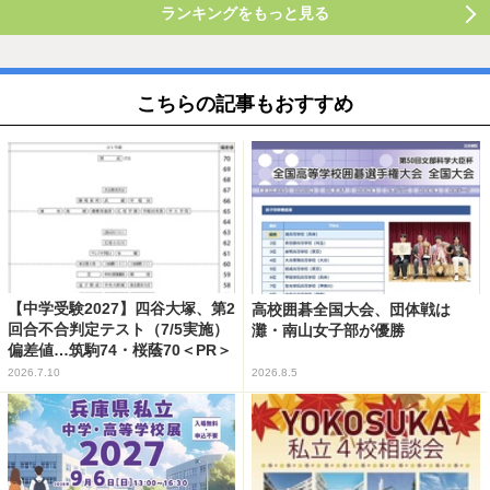
ランキングをもっと見る
こちらの記事もおすすめ
【中学受験2027】四谷大塚、第2
高校囲碁全国大会、団体戦は
回合不合判定テスト（7/5実施）
灘・南山女子部が優勝
偏差値…筑駒74・桜蔭70＜PR＞
2026.7.10
2026.8.5