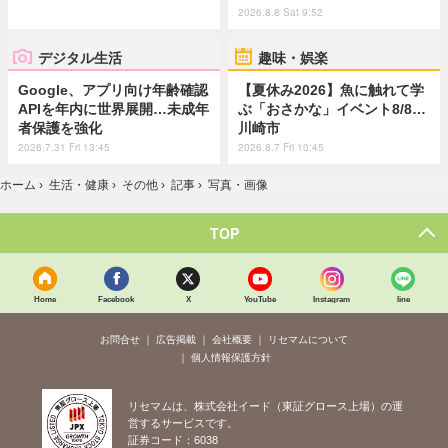
2026.8.8 Sat 9:52
デジタル生活
趣味・娯楽
Google、アプリ向け年齢確認
【夏休み2026】魚に触れて学
APIを年内に世界展開…未成年
ぶ「おさかな」イベント8/8…
者保護を強化
川崎市
2026.7.31 Fri 13:45
2026.8.7 Fri 10:45
ホーム
›
生活・健康
›
その他
›
記事
›
写真・画像
TOP
Home
Facebook
X
YouTube
Instagram
line
お問合せ
広告掲載
会社概要
リセマムについて
個人情報保護方針
リセマムは、株式会社イード（東証グロース上場）の運
営するサービスです。
証券コード：6038