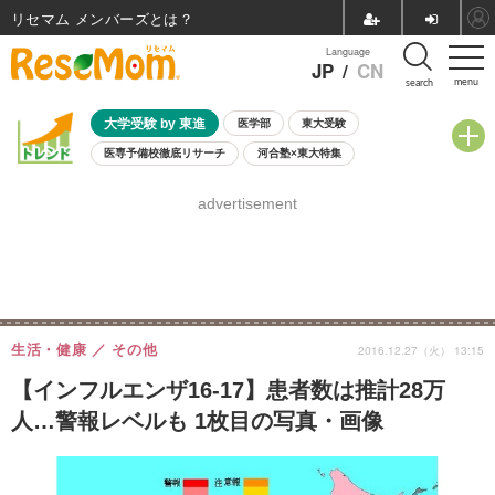
リセマム メンバーズ
Language
JP
/
CN
menu
search
大学受験 by 東進
医学部
東大受験
医専予備校徹底リサーチ
河合塾×東大特集
親子で考える大学選び
高校受験
中学受験
小学校受験
advertisement
共通テスト
夏休み
8月開催学校説明会・相談会
8月開催イベント・WS
全国公立高校 過去問
人気記事
自由研究教材（小学生向け）
自由研究教材（中学生向け）
ランキング
生活・健康
その他
2016.12.27（火） 13:15
【インフルエンザ16-17】患者数は推計28万
人…警報レベルも 1枚目の写真・画像