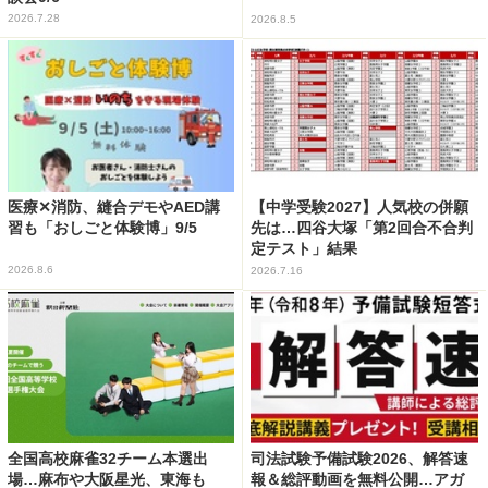
2026.7.28
2026.8.5
医療✕消防、縫合デモやAED講
【中学受験2027】人気校の併願
習も「おしごと体験博」9/5
先は…四谷大塚「第2回合不合判
定テスト」結果
2026.8.6
2026.7.16
全国高校麻雀32チーム本選出
司法試験予備試験2026、解答速
場…麻布や大阪星光、東海も
報＆総評動画を無料公開…アガ