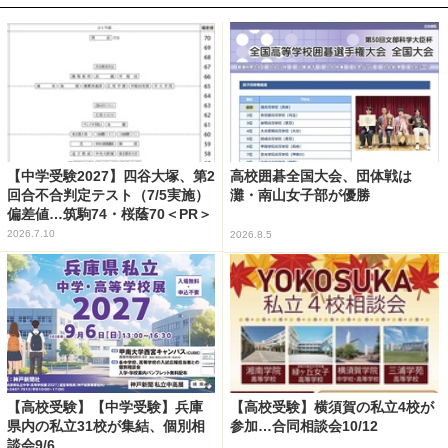
【中学受験2027】四谷大塚、第2
高校囲碁全国大会、団体戦は
回合不合判定テスト（7/5実施）
灘・南山女子部が優勝
偏差値…筑駒74・桜蔭70＜PR＞
2026.7.10
2026.8.5
【高校受験】【中学受験】兵庫
【高校受験】横須賀の私立4校が
県内の私立31校が集結、個別相
参加…合同相談会10/12
談会9/6