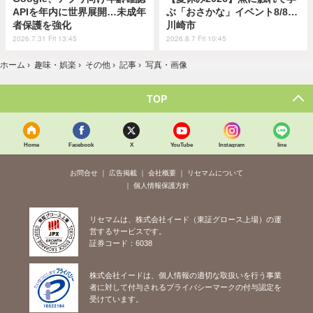
APIを年内に世界展開…未成年
ぶ「おさかな」イベント8/8…
者保護を強化
川崎市
2026.7.31 Fri 13:45
2026.8.7 Fri 10:45
ホーム
›
趣味・娯楽
›
その他
›
記事
›
写真・画像
TOP
Home
Facebook
X
YouTube
Instagram
line
お問合せ
広告掲載
会社概要
リセマムについて
個人情報保護方針
リセマムは、株式会社イード（東証グロース上場）の運
営するサービスです。
証券コード：6038
株式会社イードは、個人情報の適切な取扱いを行う事業
者に対して付与されるプライバシーマークの付与認定を
受けています。