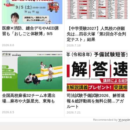
医療✕消防、縫合デモやAED講
【中学受験2027】人気校の併願
習も「おしごと体験博」9/5
先は…四谷大塚「第2回合不合判
定テスト」結果
2026.8.6
2026.7.16
全国高校麻雀32チーム本選出
司法試験予備試験2026、解答速
場…麻布や大阪星光、東海も
報＆総評動画を無料公開…アガ
ルート
2026.8.5
2026.7.21
Recommended by