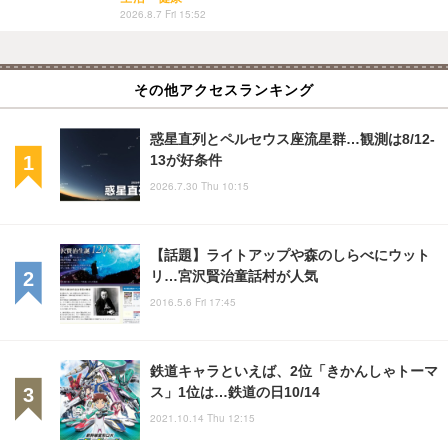
2026.8.7 Fri 15:52
その他アクセスランキング
惑星直列とペルセウス座流星群…観測は8/12-
13が好条件
2026.7.30 Thu 10:15
【話題】ライトアップや森のしらべにウット
リ…宮沢賢治童話村が人気
2016.5.6 Fri 17:45
鉄道キャラといえば、2位「きかんしゃトーマ
ス」1位は…鉄道の日10/14
2021.10.14 Thu 12:15