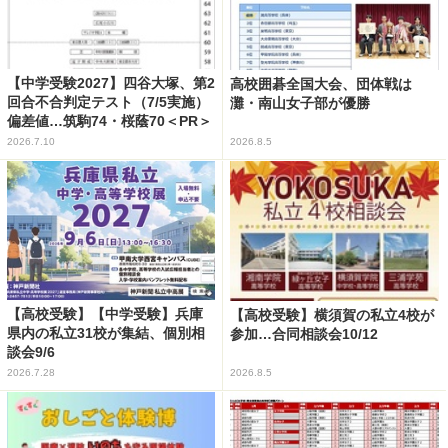
【中学受験2027】四谷大塚、第2
高校囲碁全国大会、団体戦は
回合不合判定テスト（7/5実施）
灘・南山女子部が優勝
偏差値…筑駒74・桜蔭70＜PR＞
2026.7.10
2026.8.5
【高校受験】【中学受験】兵庫
【高校受験】横須賀の私立4校が
県内の私立31校が集結、個別相
参加…合同相談会10/12
談会9/6
2026.7.28
2026.8.5