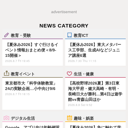
advertisement
NEWS CATEGORY
教育・受験
教育ICT
【夏休み2026】すぐ行けるイ
【夏休み2026】東大メタバー
ベント情報おまとめ便＜8/9-
ス工学部、生成AIなどジュニ
15開催＞
ア講座6選
2026.8.7 Fri 19:45
2026.7.30 Thu 11:15
教育イベント
生活・健康
東京都市大「科学体験教室」
【高校野球2026夏】第3日東
24の実験企画…小中向け9/6
海大甲府・健大高崎・有明・
長崎日大が勝利…第4日は遊学
2026.8.7 Fri 18:15
館vs青森山田ほか
2026.8.8 Sat 9:52
デジタル生活
趣味・娯楽
Google、アプリ向け年齢確認
【夏休み2026】魚に触れて学