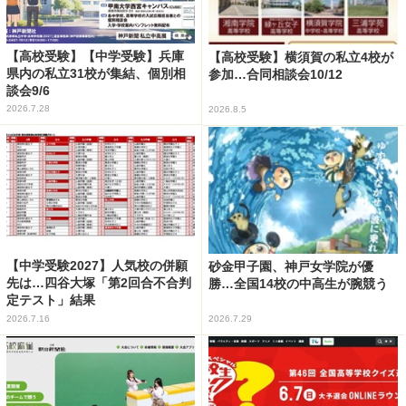
【高校受験】【中学受験】兵庫
【高校受験】横須賀の私立4校が
県内の私立31校が集結、個別相
参加…合同相談会10/12
談会9/6
2026.7.28
2026.8.5
【中学受験2027】人気校の併願
砂金甲子園、神戸女学院が優
先は…四谷大塚「第2回合不合判
勝…全国14校の中高生が腕競う
定テスト」結果
2026.7.16
2026.7.29