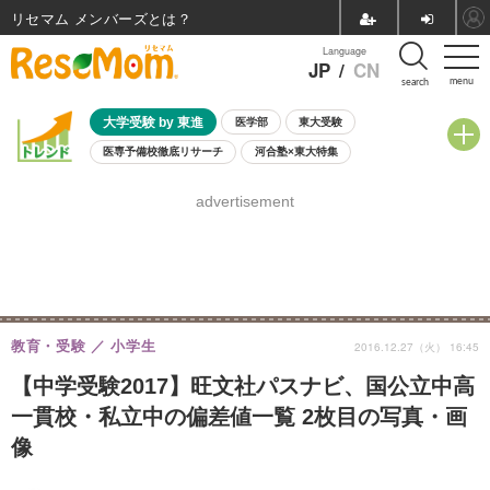
リセマム メンバーズ
Language
JP
/
CN
menu
search
大学受験 by 東進
医学部
東大受験
医専予備校徹底リサーチ
河合塾×東大特集
親子で考える大学選び
高校受験
中学受験
小学校受験
advertisement
共通テスト
夏休み
8月開催学校説明会・相談会
8月開催イベント・WS
全国公立高校 過去問
人気記事
自由研究教材（小学生向け）
自由研究教材（中学生向け）
ランキング
教育・受験
小学生
2016.12.27（火） 16:45
【中学受験2017】旺文社パスナビ、国公立中高
一貫校・私立中の偏差値一覧 2枚目の写真・画
像