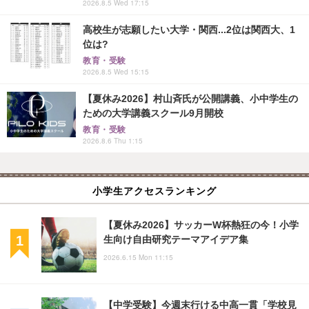
2026.8.5 Wed 17:15
高校生が志願したい大学・関西...2位は関西大、1
位は?
教育・受験
2026.8.5 Wed 15:15
【夏休み2026】村山斉氏が公開講義、小中学生の
ための大学講義スクール9月開校
教育・受験
2026.8.6 Thu 1:15
小学生アクセスランキング
【夏休み2026】サッカーW杯熱狂の今！小学
生向け自由研究テーマアイデア集
2026.6.15 Mon 11:15
【中学受験】今週末行ける中高一貫「学校見