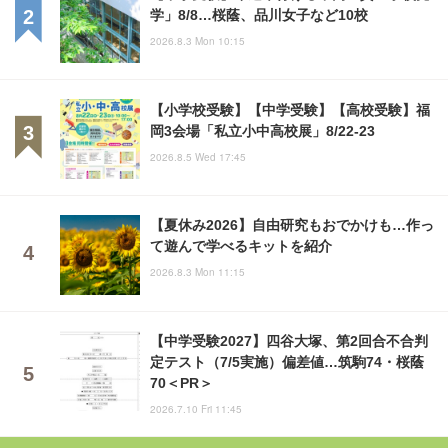
学」8/8…桜蔭、品川女子など10校
2026.8.3 Mon 10:15
【小学校受験】【中学受験】【高校受験】福
岡3会場「私立小中高校展」8/22-23
2026.8.5 Wed 17:45
【夏休み2026】自由研究もおでかけも…作っ
て遊んで学べるキットを紹介
2026.8.3 Mon 11:15
【中学受験2027】四谷大塚、第2回合不合判
定テスト（7/5実施）偏差値…筑駒74・桜蔭
70＜PR＞
2026.7.10 Fri 11:45