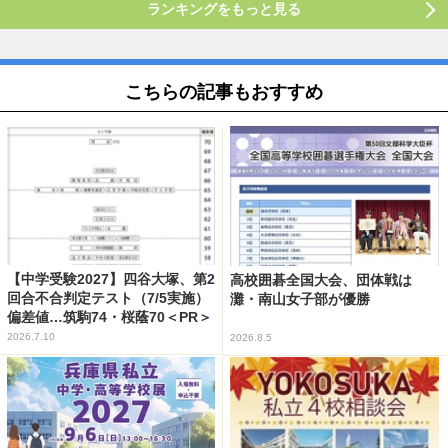
ランキングをもっと見る
こちらの記事もおすすめ
【中学受験2027】四谷大塚、第2
高校囲碁全国大会、団体戦は
回合不合判定テスト（7/5実施）
灘・南山女子部が優勝
偏差値…筑駒74・桜蔭70＜PR＞
2026.7.10
2026.8.5