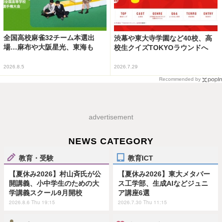
全国高校麻雀32チーム本選出
渋幕や東大寺学園など40校、高
場…麻布や大阪星光、東海も
校生クイズTOKYOラウンドへ
2026.8.5
2026.7.29
Recommended by
advertisement
NEWS CATEGORY
教育・受験
教育ICT
【夏休み2026】村山斉氏が公
【夏休み2026】東大メタバー
開講義、小中学生のための大
ス工学部、生成AIなどジュニ
学講義スクール9月開校
ア講座6選
2026.8.6 Thu 19:15
2026.7.30 Thu 11:15