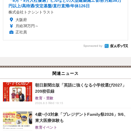
「8月・9月入社優遇」ビルなどの大型建築施工管理/月給38万
円以上/高待遇/安定基盤/直行直帰/年休126日
株式会社トクシントラスト
大阪府
月給38万円～
正社員
Sponsored by
関連ニュース
朝日新聞出版「英語に強くなる小学校選び2027」
209校収録
教育・受験
2026.8.5 Wed 19:15
4歳~小3対象「プレジデントFamily祭2026」9/6、
東大医療体験も
教育イベント