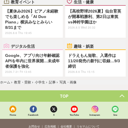
教育イベント
生活・健康
【夏休み2026】ピアノ未経験
【高校野球2026夏】仙台育英
でも楽しめる「AI Duo
が開幕戦勝利、第2日は東筑
Piano」横浜みなとみらい
vs神村学園ほか
8/31まで
2026.8.5 Wed 20:32
2026.8.6 Thu 19:45
デジタル生活
趣味・娯楽
Google、アプリ向け年齢確認
ドラえもん短歌、入選作は
APIを年内に世界展開…未成年
11/20発売の新刊に収録…9/3
者保護を強化
締切
2026.7.31 Fri 13:45
2026.8.6 Thu 15:15
ホーム
›
教育・受験
›
小学生
›
記事
›
写真・画像
TOP
Home
Facebook
X
YouTube
Instagram
line
お問合せ
広告掲載
会社概要
リセマムについて