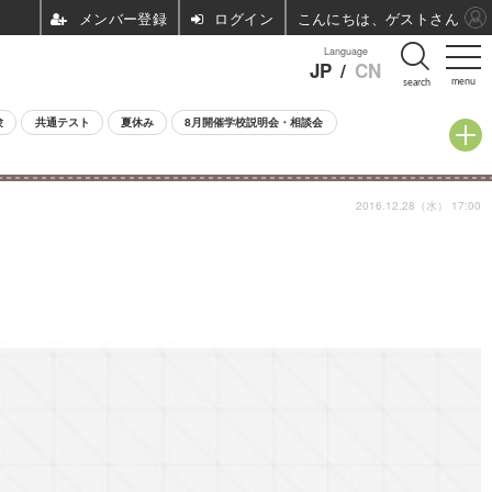
ログイン
こんにちは、ゲストさん
Language
JP
/
CN
menu
search
験
共通テスト
夏休み
8月開催学校説明会・相談会
2016.12.28（水） 17:00