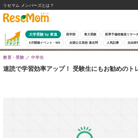
リセマム メンバーズ
大学受験 by 東進
医学部
東大受験
医専予備校徹底リサー
8月開催イベント・WS
全国公立高校 過去問
人気記事
自由研
教育・受験
中学生
速読で学習効率アップ！ 受験生にもお勧めのト