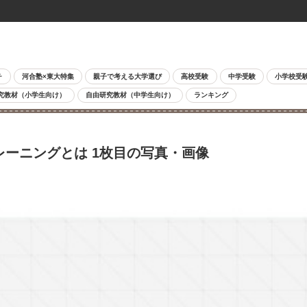
チ
河合塾×東大特集
親子で考える大学選び
高校受験
中学受験
小学校受
究教材（小学生向け）
自由研究教材（中学生向け）
ランキング
レーニングとは 1枚目の写真・画像