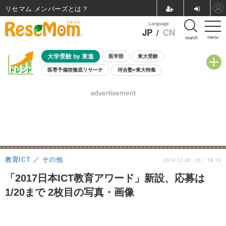
リセマム メンバーズ
Language
JP
/
CN
menu
search
大学受験 by 東進
医学部
東大受験
医専予備校徹底リサーチ
河合塾×東大特集
親子で考える大学選び
高校受験
中学受験
小学校受験
advertisement
共通テスト
夏休み
8月開催学校説明会・相談会
8月開催イベント・WS
全国公立高校 過去問
人気記事
自由研究教材（小学生向け）
自由研究教材（中学生向け）
ランキング
教育ICT
その他
2016.12.28（水） 18:15
「2017日本ICT教育アワード」新設、応募は
1/20まで 2枚目の写真・画像