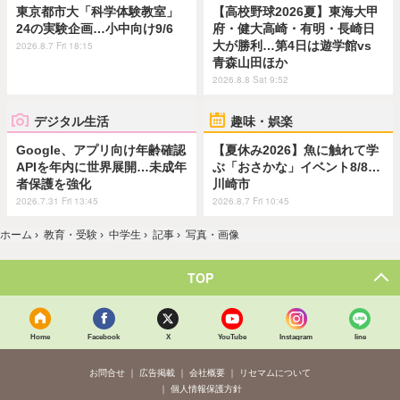
東京都市大「科学体験教室」
【高校野球2026夏】東海大甲
24の実験企画…小中向け9/6
府・健大高崎・有明・長崎日
大が勝利…第4日は遊学館vs
2026.8.7 Fri 18:15
青森山田ほか
2026.8.8 Sat 9:52
デジタル生活
趣味・娯楽
Google、アプリ向け年齢確認
【夏休み2026】魚に触れて学
APIを年内に世界展開…未成年
ぶ「おさかな」イベント8/8…
者保護を強化
川崎市
2026.7.31 Fri 13:45
2026.8.7 Fri 10:45
ホーム
›
教育・受験
›
中学生
›
記事
›
写真・画像
TOP
Home
Facebook
X
YouTube
Instagram
line
お問合せ
広告掲載
会社概要
リセマムについて
個人情報保護方針