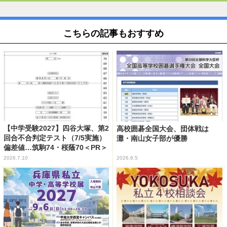
こちらの記事もおすすめ
【中学受験2027】四谷大塚、第2
高校囲碁全国大会、団体戦は
回合不合判定テスト（7/5実施）
灘・南山女子部が優勝
偏差値…筑駒74・桜蔭70＜PR＞
2026.7.10
2026.8.5