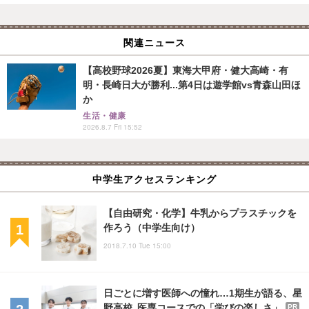
関連ニュース
【高校野球2026夏】東海大甲府・健大高崎・有
明・長崎日大が勝利...第4日は遊学館vs青森山田ほ
か
生活・健康
2026.8.7 Fri 15:52
中学生アクセスランキング
【自由研究・化学】牛乳からプラスチックを
作ろう（中学生向け）
2018.7.10 Tue 15:00
日ごとに増す医師への憧れ…1期生が語る、星
野高校 医専コースでの「学びの楽しさ」
PR