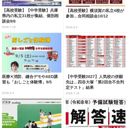
【高校受験】【中学受験】兵庫
【高校受験】横須賀の私立4校が
県内の私立31校が集結、個別相
参加…合同相談会10/12
談会9/6
2026.7.28
2026.8.5
医療✕消防、縫合デモやAED講
【中学受験2027】人気校の併願
習も「おしごと体験博」9/5
先は…四谷大塚「第2回合不合判
定テスト」結果
2026.8.6
2026.7.16