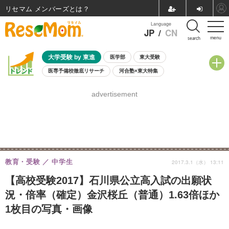
リセマム メンバーズ
Language
JP
/
CN
menu
search
大学受験 by 東進
医学部
東大受験
医専予備校徹底リサーチ
河合塾×東大特集
親子で考える大学選び
高校受験
中学受験
小学校受験
advertisement
共通テスト
夏休み
8月開催学校説明会・相談会
8月開催イベント・WS
全国公立高校 過去問
人気記事
自由研究教材（小学生向け）
自由研究教材（中学生向け）
ランキング
教育・受験
中学生
2017.3.1（水） 13:11
【高校受験2017】石川県公立高入試の出願状
況・倍率（確定）金沢桜丘（普通）1.63倍ほか
1枚目の写真・画像