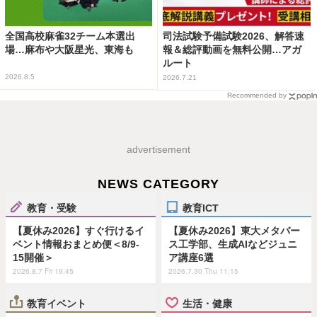
全国高校麻雀32チーム本選出
司法試験予備試験2026、解答速
場…麻布や大阪星光、東海も
報＆総評動画を無料公開…アガ
ルート
2026.8.5
2026.7.21
Recommended by
advertisement
NEWS CATEGORY
教育・受験
教育ICT
【夏休み2026】すぐ行けるイ
【夏休み2026】東大メタバー
ベント情報おまとめ便＜8/9-
ス工学部、生成AIなどジュニ
15開催＞
ア講座6選
2026.8.7 Fri 19:45
2026.7.30 Thu 11:15
教育イベント
生活・健康