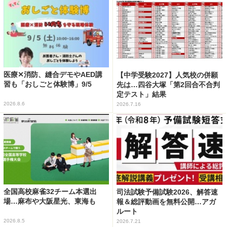
医療✕消防、縫合デモやAED講
【中学受験2027】人気校の併願
習も「おしごと体験博」9/5
先は…四谷大塚「第2回合不合判
定テスト」結果
2026.8.6
2026.7.16
全国高校麻雀32チーム本選出
司法試験予備試験2026、解答速
場…麻布や大阪星光、東海も
報＆総評動画を無料公開…アガ
ルート
2026.8.5
2026.7.21