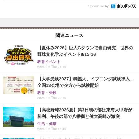
Sponsored by
関連ニュース
【夏休み2026】巨人Gタウンで自由研究、世界の
野球文化学ぶイベント8/15-16
教育イベント
2026.8.6 Thu 21:15
【大学受験2027】獨協大、イブニング試験導入...
全国13会場で夕方から試験開始
教育・受験
2026.8.6 Thu 20:15
【高校野球2026夏】第3日朝の部は東海大甲府が
勝利、午後の部で八幡商と健大高崎が激突
生活・健康
2026.8.6 Thu 18:45