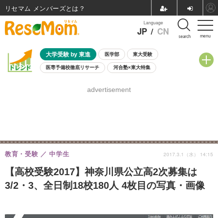
リセマム メンバーズ
Language
JP
/
CN
menu
search
大学受験 by 東進
医学部
東大受験
医専予備校徹底リサーチ
河合塾×東大特集
親子で考える大学選び
高校受験
中学受験
小学校受験
advertisement
共通テスト
夏休み
8月開催学校説明会・相談会
8月開催イベント・WS
全国公立高校 過去問
人気記事
自由研究教材（小学生向け）
自由研究教材（中学生向け）
ランキング
教育・受験
中学生
2017.3.1（水） 14:15
【高校受験2017】神奈川県公立高2次募集は
3/2・3、全日制18校180人 4枚目の写真・画像