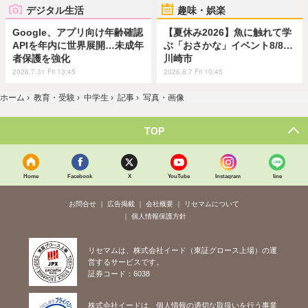
デジタル生活
趣味・娯楽
Google、アプリ向け年齢確認
【夏休み2026】魚に触れて学
APIを年内に世界展開…未成年
ぶ「おさかな」イベント8/8…
者保護を強化
川崎市
2026.7.31 Fri 13:45
2026.8.7 Fri 10:45
ホーム
›
教育・受験
›
中学生
›
記事
›
写真・画像
TOP
Home
Facebook
X
YouTube
Instagram
line
お問合せ
広告掲載
会社概要
リセマムについて
個人情報保護方針
リセマムは、株式会社イード（東証グロース上場）の運
営するサービスです。
証券コード：6038
株式会社イードは、個人情報の適切な取扱いを行う事業