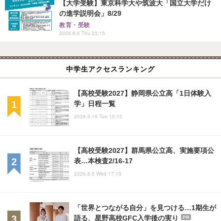
【大学受験】東京科学大や筑波大「国立大学だけ
の進学説明会」8/29
教育・受験
2026.8.6 Thu 23:15
中学生アクセスランキング
【高校受験2027】静岡県公立高「1日体験入
学」日程一覧
2026.5.19 Tue 15:15
【高校受験2027】群馬県公立高、実施要項公
表…本検査2/16-17
2026.8.5 Wed 17:15
「世界とつながる自分」を見つける…1期生が
語る、星野高校GFC入学後の実り
PR