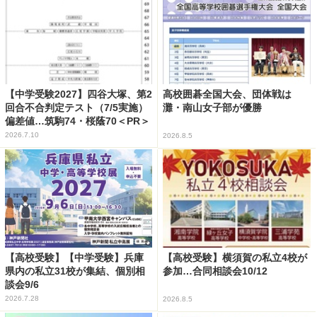
【中学受験2027】四谷大塚、第2
高校囲碁全国大会、団体戦は
回合不合判定テスト（7/5実施）
灘・南山女子部が優勝
偏差値…筑駒74・桜蔭70＜PR＞
2026.7.10
2026.8.5
【高校受験】【中学受験】兵庫
【高校受験】横須賀の私立4校が
県内の私立31校が集結、個別相
参加…合同相談会10/12
談会9/6
2026.7.28
2026.8.5