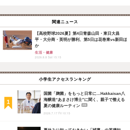
関連ニュース
【高校野球2026夏】第4日青森山田・東日大昌
平・大分商・英明が勝利、第5日は花巻東vs新田ほ
か
生活・健康
2026.8.8 Sat 15:15
小学生アクセスランキング
国菌「麹菌」をもっと日常に…Hakkaisan八
海醸造“あまさけ博士”に聞く、親子で整える
夏の健康ルーティン
PR
2026.7.17 Fri 10:15
夏休みに知っておきたい「補導」の基礎知