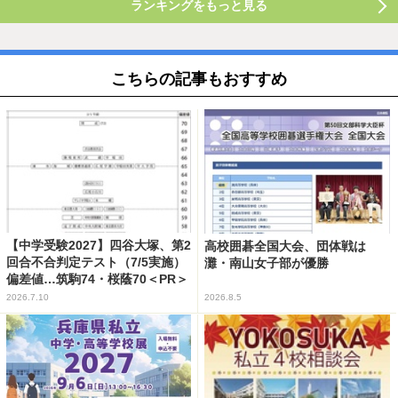
ランキングをもっと見る
こちらの記事もおすすめ
【中学受験2027】四谷大塚、第2
高校囲碁全国大会、団体戦は
回合不合判定テスト（7/5実施）
灘・南山女子部が優勝
偏差値…筑駒74・桜蔭70＜PR＞
2026.7.10
2026.8.5