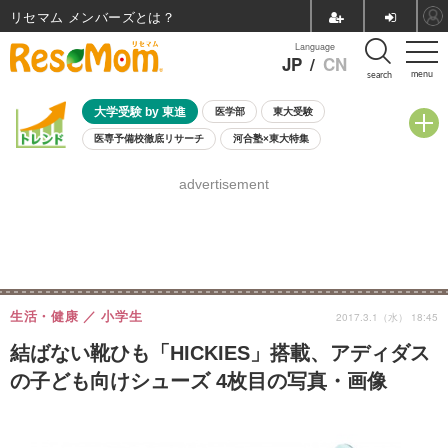
リセマム メンバーズ
Language
JP
/
CN
menu
search
大学受験 by 東進
医学部
東大受験
医専予備校徹底リサーチ
河合塾×東大特集
親子で考える大学選び
高校受験
中学受験
小学校受験
advertisement
共通テスト
夏休み
8月開催学校説明会・相談会
8月開催イベント・WS
全国公立高校 過去問
人気記事
自由研究教材（小学生向け）
自由研究教材（中学生向け）
ランキング
生活・健康
小学生
2017.3.1（水） 18:45
結ばない靴ひも「HICKIES」搭載、アディダス
の子ども向けシューズ 4枚目の写真・画像