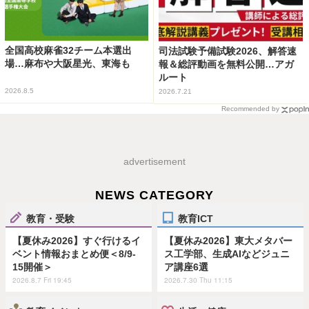
全国高校麻雀32チーム本選出
司法試験予備試験2026、解答速
場…麻布や大阪星光、東海も
報＆総評動画を無料公開…アガ
ルート
2026.8.5
2026.7.21
Recommended by
advertisement
NEWS CATEGORY
教育・受験
教育ICT
【夏休み2026】すぐ行けるイ
【夏休み2026】東大メタバー
ベント情報おまとめ便＜8/9-
ス工学部、生成AIなどジュニ
15開催＞
ア講座6選
2026.8.7 Fri 19:45
2026.7.30 Thu 11:15