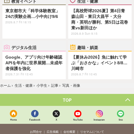
教育イベント
生活・健康
東京都市大「科学体験教室」
【高校野球2026夏】第4日青
24の実験企画…小中向け9/6
森山田・東日大昌平・大分
商・英明が勝利、第5日は花巻
2026.8.7 Fri 18:15
東vs新田ほか
2026.8.9 Sun 9:15
デジタル生活
趣味・娯楽
Google、アプリ向け年齢確認
【夏休み2026】魚に触れて学
APIを年内に世界展開…未成年
ぶ「おさかな」イベント8/8…
者保護を強化
川崎市
2026.7.31 Fri 13:45
2026.8.7 Fri 10:45
ホーム
›
生活・健康
›
小学生
›
記事
›
写真・画像
TOP
Home
Facebook
X
YouTube
Instagram
line
お問合せ
広告掲載
会社概要
リセマムについて