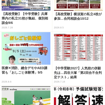
【高校受験】【中学受験】兵庫
【高校受験】横須賀の私立4校が
県内の私立31校が集結、個別相
参加…合同相談会10/12
談会9/6
2026.7.28
2026.8.5
医療✕消防、縫合デモやAED講
【中学受験2027】人気校の併願
習も「おしごと体験博」9/5
先は…四谷大塚「第2回合不合判
定テスト」結果
2026.8.6
2026.7.16