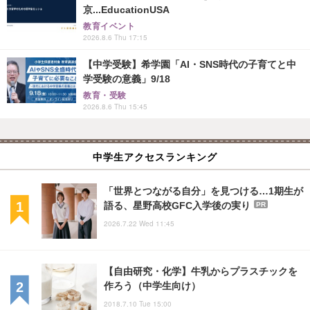
京...EducationUSA
教育イベント
2026.8.6 Thu 17:15
【中学受験】希学園「AI・SNS時代の子育てと中
学受験の意義」9/18
教育・受験
2026.8.6 Thu 15:45
中学生アクセスランキング
「世界とつながる自分」を見つける…1期生が
語る、星野高校GFC入学後の実り
PR
2026.7.22 Wed 11:45
【自由研究・化学】牛乳からプラスチックを
作ろう（中学生向け）
2018.7.10 Tue 15:00