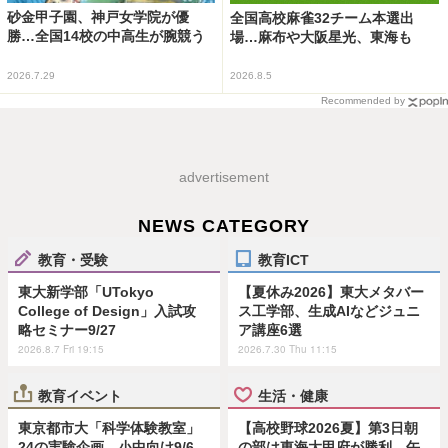
砂金甲子園、神戸女学院が優
全国高校麻雀32チーム本選出
勝…全国14校の中高生が腕競う
場…麻布や大阪星光、東海も
2026.7.29
2026.8.5
Recommended by
advertisement
NEWS CATEGORY
教育・受験
教育ICT
東大新学部「UTokyo
【夏休み2026】東大メタバー
College of Design」入試攻
ス工学部、生成AIなどジュニ
略セミナー9/27
ア講座6選
2026.8.7 Fri 19:15
2026.7.30 Thu 11:15
教育イベント
生活・健康
東京都市大「科学体験教室」
【高校野球2026夏】第3日朝
24の実験企画…小中向け9/6
の部は東海大甲府が勝利、午