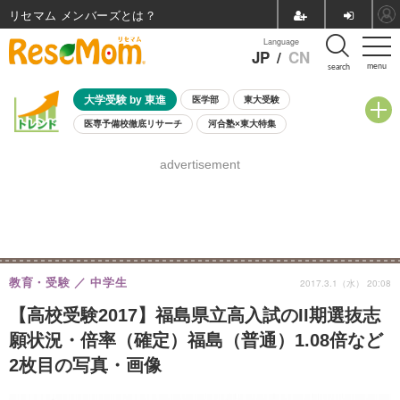
リセマム メンバーズ
Language
JP
/
CN
menu
search
大学受験 by 東進
医学部
東大受験
医専予備校徹底リサーチ
河合塾×東大特集
親子で考える大学選び
高校受験
中学受験
小学校受験
advertisement
共通テスト
夏休み
8月開催学校説明会・相談会
8月開催イベント・WS
全国公立高校 過去問
人気記事
自由研究教材（小学生向け）
自由研究教材（中学生向け）
ランキング
教育・受験
中学生
2017.3.1（水） 20:08
【高校受験2017】福島県立高入試のII期選抜志
願状況・倍率（確定）福島（普通）1.08倍など
2枚目の写真・画像