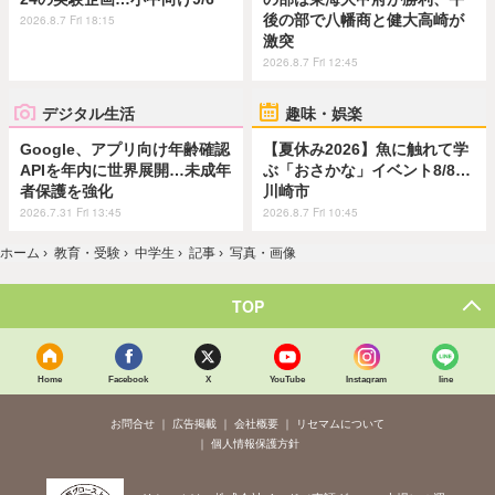
後の部で八幡商と健大高崎が
2026.8.7 Fri 18:15
激突
2026.8.7 Fri 12:45
デジタル生活
趣味・娯楽
Google、アプリ向け年齢確認
【夏休み2026】魚に触れて学
APIを年内に世界展開…未成年
ぶ「おさかな」イベント8/8…
者保護を強化
川崎市
2026.7.31 Fri 13:45
2026.8.7 Fri 10:45
ホーム
›
教育・受験
›
中学生
›
記事
›
写真・画像
TOP
Home
Facebook
X
YouTube
Instagram
line
お問合せ
広告掲載
会社概要
リセマムについて
個人情報保護方針