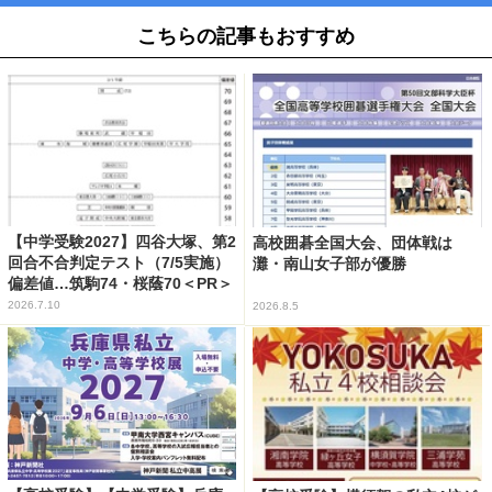
こちらの記事もおすすめ
【中学受験2027】四谷大塚、第2
高校囲碁全国大会、団体戦は
回合不合判定テスト（7/5実施）
灘・南山女子部が優勝
偏差値…筑駒74・桜蔭70＜PR＞
2026.7.10
2026.8.5