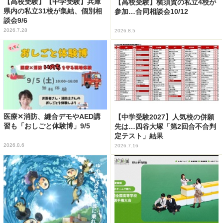
【高校受験】【中学受験】兵庫
【高校受験】横須賀の私立4校が
県内の私立31校が集結、個別相
参加…合同相談会10/12
談会9/6
2026.7.28
2026.8.5
医療✕消防、縫合デモやAED講
【中学受験2027】人気校の併願
習も「おしごと体験博」9/5
先は…四谷大塚「第2回合不合判
定テスト」結果
2026.8.6
2026.7.16