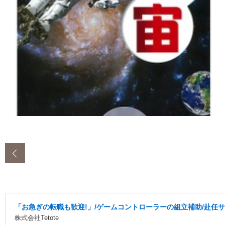
‹
「お急ぎの転職も歓迎!」/ゲームコントローラーの組立補助/赴任サポ
株式会社Tetote