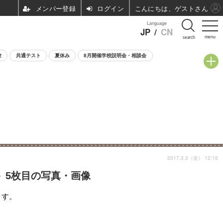
ログイン
こんにちは、ゲストさん
Language
JP
/
CN
menu
search
験
共通テスト
夏休み
8月開催学校説明会・相談会
2017.3.3（金） 12:15
＞ 5枚目の写真・画像
ます。