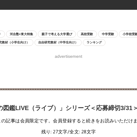
チ
河合塾×東大特集
親子で考える大学選び
高校受験
中学受験
小学校受
究教材（小学生向け）
自由研究教材（中学生向け）
ランキング
advertisement
鑑LIVE（ライブ）」シリーズ＜応募締切3/31
この記事は会員限定です。会員登録すると続きをお読みいただけ
残り: 27文字/全文: 28文字