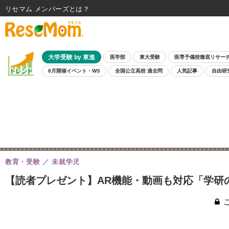
リセマム メンバーズ
大学受験 by 東進
医学部
東大受験
医専予備校徹底リサー
8月開催イベント・WS
全国公立高校 過去問
人気記事
自由研
教育・受験
未就学児
【読者プレゼント】AR機能・動画も対応「学研の図