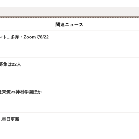
関連ニュース
.多摩・Zoomで8/22
募集は22人
は東筑vs神村学園ほか
.毎日更新