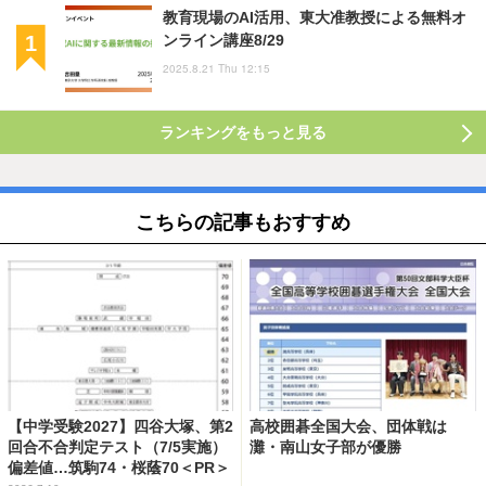
教育現場のAI活用、東大准教授による無料オ
ンライン講座8/29
2025.8.21 Thu 12:15
ランキングをもっと見る
こちらの記事もおすすめ
【中学受験2027】四谷大塚、第2
高校囲碁全国大会、団体戦は
回合不合判定テスト（7/5実施）
灘・南山女子部が優勝
偏差値…筑駒74・桜蔭70＜PR＞