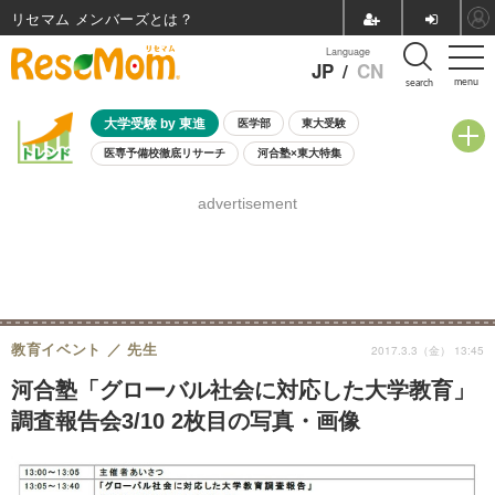
リセマム メンバーズ
Language
JP
/
CN
menu
search
大学受験 by 東進
医学部
東大受験
医専予備校徹底リサーチ
河合塾×東大特集
親子で考える大学選び
高校受験
中学受験
小学校受験
advertisement
共通テスト
夏休み
8月開催学校説明会・相談会
8月開催イベント・WS
全国公立高校 過去問
人気記事
自由研究教材（小学生向け）
自由研究教材（中学生向け）
ランキング
教育イベント
先生
2017.3.3（金） 13:45
河合塾「グローバル社会に対応した大学教育」
調査報告会3/10 2枚目の写真・画像