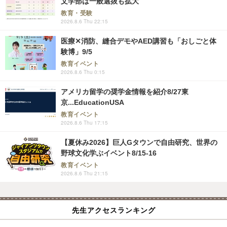
文学部は一般選抜も拡大
教育・受験
2026.8.6 Thu 22:15
医療✕消防、縫合デモやAED講習も「おしごと体
験博」9/5
教育イベント
2026.8.6 Thu 0:15
アメリカ留学の奨学金情報を紹介8/27東
京...EducationUSA
教育イベント
2026.8.6 Thu 17:15
【夏休み2026】巨人Gタウンで自由研究、世界の
野球文化学ぶイベント8/15-16
教育イベント
2026.8.6 Thu 21:15
先生アクセスランキング