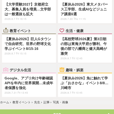
【大学受験2027】京都府立
【夏休み2026】東大メタバー
大、募集人員を増員…文学部
ス工学部、生成AIなどジュニ
は一般選抜も拡大
ア講座6選
2026.8.7 Fri 16:15
2026.7.30 Thu 11:15
教育イベント
生活・健康
【夏休み2026】巨人Gタウン
【高校野球2026夏】第3日朝
で自由研究、世界の野球文化
の部は東海大甲府が勝利、午
学ぶイベント8/15-16
後の部で八幡商と健大高崎が
激突
2026.8.7 Fri 15:15
2026.8.7 Fri 12:45
デジタル生活
趣味・娯楽
Google、アプリ向け年齢確認
【夏休み2026】魚に触れて学
APIを年内に世界展開…未成年
ぶ「おさかな」イベント8/8…
者保護を強化
川崎市
2026.7.31 Fri 13:45
2026.8.7 Fri 10:45
ホーム
›
教育イベント
›
先生
›
記事
›
写真・画像