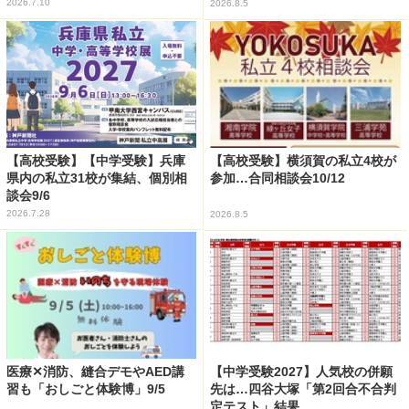
2026.7.10
2026.8.5
【高校受験】【中学受験】兵庫
【高校受験】横須賀の私立4校が
県内の私立31校が集結、個別相
参加…合同相談会10/12
談会9/6
2026.7.28
2026.8.5
医療✕消防、縫合デモやAED講
【中学受験2027】人気校の併願
習も「おしごと体験博」9/5
先は…四谷大塚「第2回合不合判
定テスト」結果