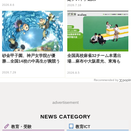
2026.8.6
2026.7.16
砂金甲子園、神戸女学院が優
全国高校麻雀32チーム本選出
勝…全国14校の中高生が腕競う
場…麻布や大阪星光、東海も
2026.7.29
2026.8.5
Recommended by
advertisement
NEWS CATEGORY
教育・受験
教育ICT