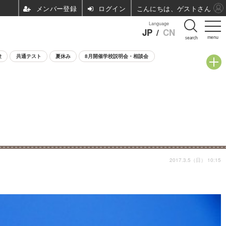
ログイン
こんにちは、ゲストさん
Language
JP
/
CN
menu
search
験
共通テスト
夏休み
8月開催学校説明会・相談会
2017.3.5（日） 10:15