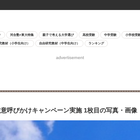
チ
河合塾×東大特集
親子で考える大学選び
高校受験
中学受験
小学校受
究教材（小学生向け）
自由研究教材（中学生向け）
ランキング
advertisement
意呼びかけキャンペーン実施 1枚目の写真・画像