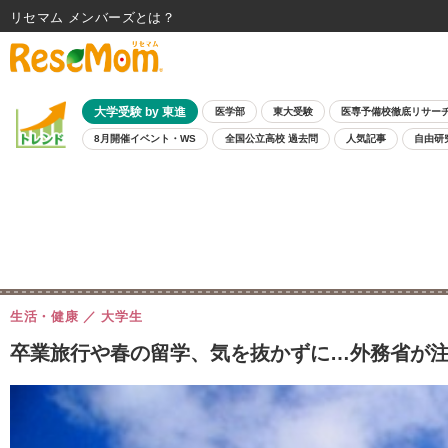
リセマム メンバーズ
大学受験 by 東進
医学部
東大受験
医専予備校徹底リサー
8月開催イベント・WS
全国公立高校 過去問
人気記事
自由研
生活・健康
大学生
卒業旅行や春の留学、気を抜かずに…外務省が注