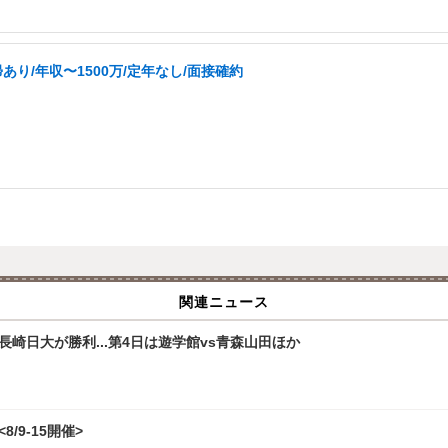
り/年収〜1500万/定年なし/面接確約
関連ニュース
崎日大が勝利...第4日は遊学館vs青森山田ほか
/9-15開催>