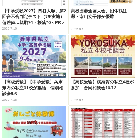
【中学受験2027】四谷大塚、第2
高校囲碁全国大会、団体戦は
回合不合判定テスト（7/5実施）
灘・南山女子部が優勝
偏差値…筑駒74・桜蔭70＜PR＞
2026.7.10
2026.8.5
【高校受験】【中学受験】兵庫
【高校受験】横須賀の私立4校が
県内の私立31校が集結、個別相
参加…合同相談会10/12
談会9/6
2026.7.28
2026.8.5