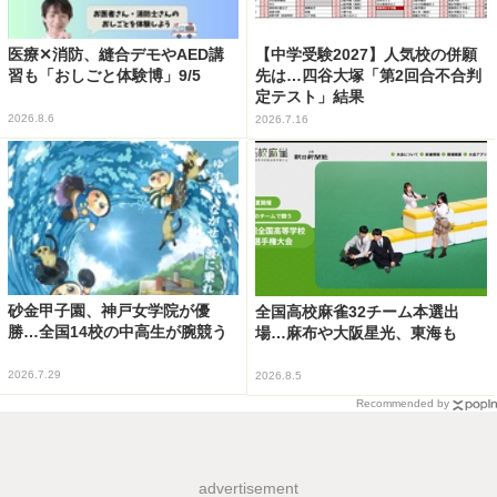
医療✕消防、縫合デモやAED講
【中学受験2027】人気校の併願
習も「おしごと体験博」9/5
先は…四谷大塚「第2回合不合判
定テスト」結果
2026.8.6
2026.7.16
砂金甲子園、神戸女学院が優
全国高校麻雀32チーム本選出
勝…全国14校の中高生が腕競う
場…麻布や大阪星光、東海も
2026.7.29
2026.8.5
Recommended by
advertisement