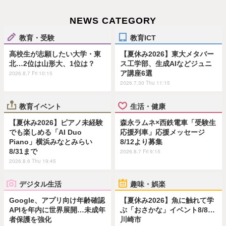
NEWS CATEGORY
教育・受験
教育ICT
高校生が志願したい大学・東
【夏休み2026】東大メタバー
北…2位は山形大、1位は？
ス工学部、生成AIなどジュニ
ア講座6選
2026.8.7 Fri 10:15
2026.7.30 Thu 11:15
教育イベント
生活・健康
【夏休み2026】ピアノ未経験
森永ラムネ×西鉄電車「受験生
でも楽しめる「AI Duo
応援列車」応援メッセージ
Piano」横浜みなとみらい
8/12より募集
8/31まで
2026.8.7 Fri 9:15
2026.8.6 Thu 19:45
デジタル生活
趣味・娯楽
Google、アプリ向け年齢確認
【夏休み2026】魚に触れて学
APIを年内に世界展開…未成年
ぶ「おさかな」イベント8/8…
者保護を強化
川崎市