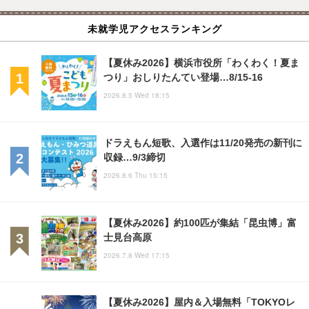
未就学児アクセスランキング
【夏休み2026】横浜市役所「わくわく！夏ま
つり」おしりたんてい登場…8/15-16
2026.8.5 Wed 18:15
ドラえもん短歌、入選作は11/20発売の新刊に
収録…9/3締切
2026.8.6 Thu 15:15
【夏休み2026】約100匹が集結「昆虫博」富
士見台高原
2026.7.8 Wed 17:15
【夏休み2026】屋内＆入場無料「TOKYOレ