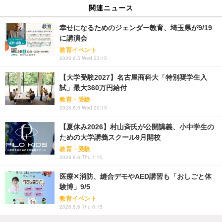
関連ニュース
幸せになるためのジェンダー教育、埼玉県が9/19
に講演会
教育イベント
2026.8.5 Wed 23:15
【大学受験2027】名古屋商科大「特別奨学生入
試」最大360万円給付
教育・受験
2026.8.5 Wed 20:15
【夏休み2026】村山斉氏が公開講義、小中学生の
ための大学講義スクール9月開校
教育・受験
2026.8.6 Thu 1:15
医療✕消防、縫合デモやAED講習も「おしごと体
験博」9/5
教育イベント
2026.8.6 Thu 0:15