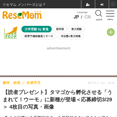
リセマム メンバーズ
Language
JP
/
CN
menu
search
大学受験 by 東進
医学部
東大受験
医専予備校徹底リサーチ
河合塾×東大特集
親子で考える大学選び
高校受験
中学受験
小学校受験
advertisement
共通テスト
夏休み
8月開催学校説明会・相談会
8月開催イベント・WS
全国公立高校 過去問
人気記事
自由研究教材（小学生向け）
自由研究教材（中学生向け）
ランキング
趣味・娯楽
未就学児
2017.3.7（火） 13:15
【読者プレゼント】タマゴから孵化させる「う
まれて！ウーモ」に新種が登場＜応募締切3/29
＞ 4枚目の写真・画像