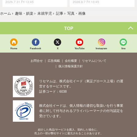
2026.7.31 Fri 13:45
2026.8.7 Fri 10:45
ホーム
›
趣味・娯楽
›
未就学児
›
記事
›
写真・画像
TOP
Home
Facebook
X
YouTube
Instagram
line
お問合せ
広告掲載
会社概要
リセマムについて
個人情報保護方針
リセマムは、株式会社イード（東証グロース上場）の運
営するサービスです。
証券コード：6038
株式会社イードは、個人情報の適切な取扱いを行う事業
者に対して付与されるプライバシーマークの付与認定を
受けています。
紹介した商品/サービスを購入、契約した場合に、
売上の一部が弊社サイトに還元されることがあります。