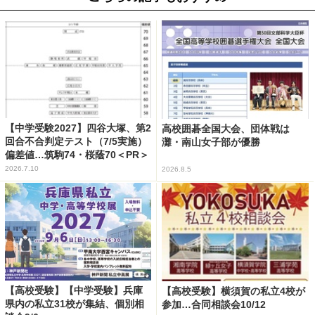
【中学受験2027】四谷大塚、第2
高校囲碁全国大会、団体戦は
回合不合判定テスト（7/5実施）
灘・南山女子部が優勝
偏差値…筑駒74・桜蔭70＜PR＞
2026.7.10
2026.8.5
【高校受験】【中学受験】兵庫
【高校受験】横須賀の私立4校が
県内の私立31校が集結、個別相
参加…合同相談会10/12