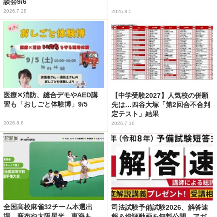
談会9/6
2026.7.28
2026.8.5
医療✕消防、縫合デモやAED講
【中学受験2027】人気校の併願
習も「おしごと体験博」9/5
先は…四谷大塚「第2回合不合判
定テスト」結果
2026.8.6
2026.7.16
全国高校麻雀32チーム本選出
司法試験予備試験2026、解答速
場…麻布や大阪星光、東海も
報＆総評動画を無料公開…アガ