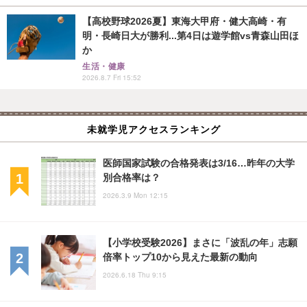
【高校野球2026夏】東海大甲府・健大高崎・有
明・長崎日大が勝利...第4日は遊学館vs青森山田ほ
か
生活・健康
2026.8.7 Fri 15:52
未就学児アクセスランキング
医師国家試験の合格発表は3/16…昨年の大学
別合格率は？
2026.3.9 Mon 12:15
【小学校受験2026】まさに「波乱の年」志願
倍率トップ10から見えた最新の動向
2026.6.18 Thu 9:15