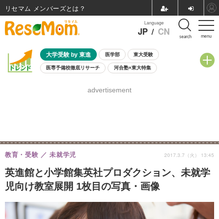
リセマム メンバーズ
Language
JP
/
CN
menu
search
大学受験 by 東進
医学部
東大受験
医専予備校徹底リサーチ
河合塾×東大特集
親子で考える大学選び
高校受験
中学受験
小学校受験
advertisement
共通テスト
夏休み
8月開催学校説明会・相談会
8月開催イベント・WS
全国公立高校 過去問
人気記事
自由研究教材（小学生向け）
自由研究教材（中学生向け）
ランキング
教育・受験
未就学児
2017.3.7（火） 13:45
英進館と小学館集英社プロダクション、未就学
児向け教室展開 1枚目の写真・画像