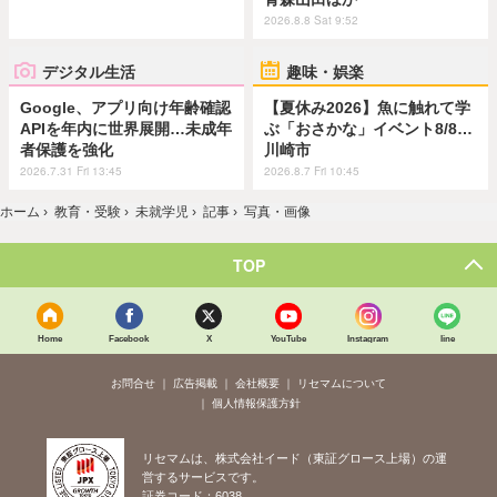
2026.8.8 Sat 9:52
デジタル生活
趣味・娯楽
Google、アプリ向け年齢確認
【夏休み2026】魚に触れて学
APIを年内に世界展開…未成年
ぶ「おさかな」イベント8/8…
者保護を強化
川崎市
2026.7.31 Fri 13:45
2026.8.7 Fri 10:45
ホーム
›
教育・受験
›
未就学児
›
記事
›
写真・画像
TOP
Home
Facebook
X
YouTube
Instagram
line
お問合せ
広告掲載
会社概要
リセマムについて
個人情報保護方針
リセマムは、株式会社イード（東証グロース上場）の運
営するサービスです。
証券コード：6038