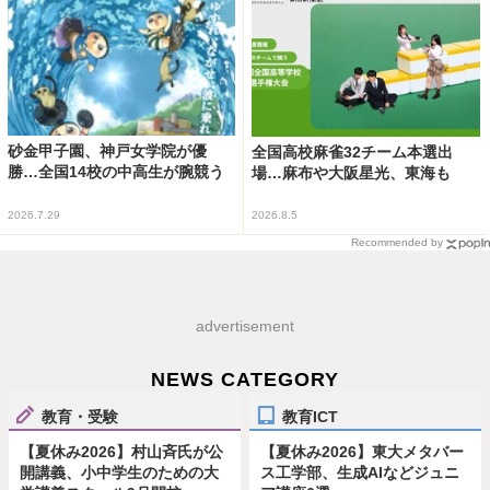
砂金甲子園、神戸女学院が優
全国高校麻雀32チーム本選出
勝…全国14校の中高生が腕競う
場…麻布や大阪星光、東海も
2026.7.29
2026.8.5
Recommended by
advertisement
NEWS CATEGORY
教育・受験
教育ICT
【夏休み2026】村山斉氏が公
【夏休み2026】東大メタバー
開講義、小中学生のための大
ス工学部、生成AIなどジュニ