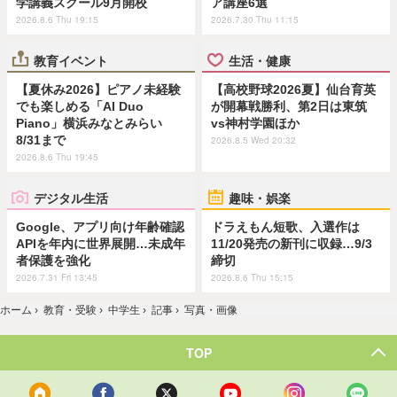
学講義スクール9月開校
ア講座6選
2026.8.6 Thu 19:15
2026.7.30 Thu 11:15
教育イベント
生活・健康
【夏休み2026】ピアノ未経験
【高校野球2026夏】仙台育英
でも楽しめる「AI Duo
が開幕戦勝利、第2日は東筑
Piano」横浜みなとみらい
vs神村学園ほか
8/31まで
2026.8.5 Wed 20:32
2026.8.6 Thu 19:45
デジタル生活
趣味・娯楽
Google、アプリ向け年齢確認
ドラえもん短歌、入選作は
APIを年内に世界展開…未成年
11/20発売の新刊に収録…9/3
者保護を強化
締切
2026.7.31 Fri 13:45
2026.8.6 Thu 15:15
ホーム
›
教育・受験
›
中学生
›
記事
›
写真・画像
TOP