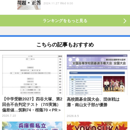
2024.11.27 Wed 9:00
ランキングをもっと見る
こちらの記事もおすすめ
【中学受験2027】四谷大塚、第2
高校囲碁全国大会、団体戦は
回合不合判定テスト（7/5実施）
灘・南山女子部が優勝
偏差値…筑駒74・桜蔭70＜PR＞
2026.7.10
2026.8.5