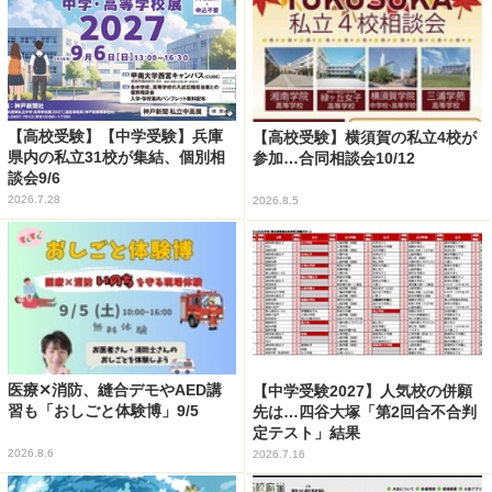
【高校受験】【中学受験】兵庫
【高校受験】横須賀の私立4校が
県内の私立31校が集結、個別相
参加…合同相談会10/12
談会9/6
2026.7.28
2026.8.5
医療✕消防、縫合デモやAED講
【中学受験2027】人気校の併願
習も「おしごと体験博」9/5
先は…四谷大塚「第2回合不合判
定テスト」結果
2026.8.6
2026.7.16