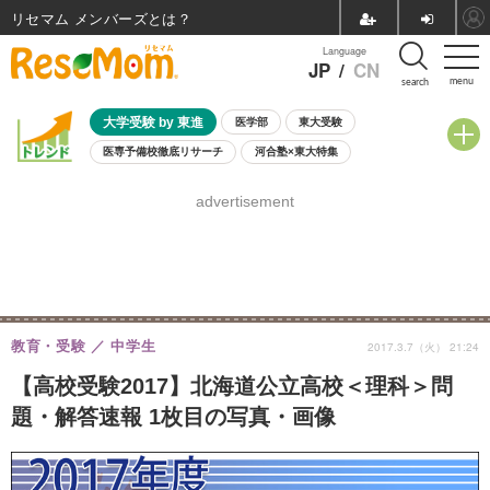
リセマム メンバーズ
Language
JP
/
CN
menu
search
大学受験 by 東進
医学部
東大受験
医専予備校徹底リサーチ
河合塾×東大特集
親子で考える大学選び
高校受験
中学受験
小学校受験
advertisement
共通テスト
夏休み
8月開催学校説明会・相談会
8月開催イベント・WS
全国公立高校 過去問
人気記事
自由研究教材（小学生向け）
自由研究教材（中学生向け）
ランキング
教育・受験
中学生
2017.3.7（火） 21:24
【高校受験2017】北海道公立高校＜理科＞問
題・解答速報 1枚目の写真・画像