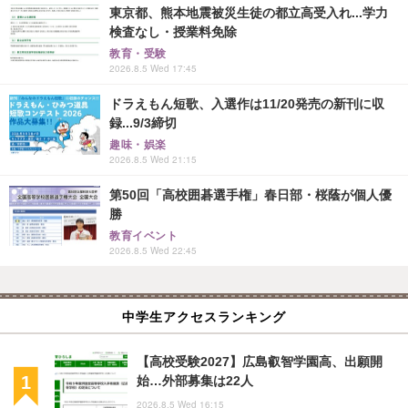
東京都、熊本地震被災生徒の都立高受入れ...学力
検査なし・授業料免除
教育・受験
2026.8.5 Wed 17:45
ドラえもん短歌、入選作は11/20発売の新刊に収
録...9/3締切
趣味・娯楽
2026.8.5 Wed 21:15
第50回「高校囲碁選手権」春日部・桜蔭が個人優
勝
教育イベント
2026.8.5 Wed 22:45
中学生アクセスランキング
【高校受験2027】広島叡智学園高、出願開
始…外部募集は22人
2026.8.5 Wed 16:15