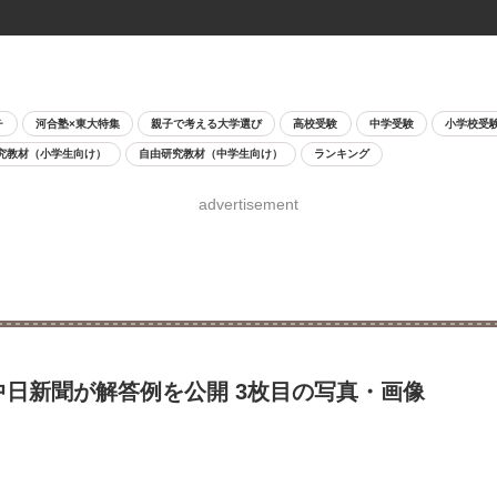
チ
河合塾×東大特集
親子で考える大学選び
高校受験
中学受験
小学校受
究教材（小学生向け）
自由研究教材（中学生向け）
ランキング
advertisement
中日新聞が解答例を公開 3枚目の写真・画像