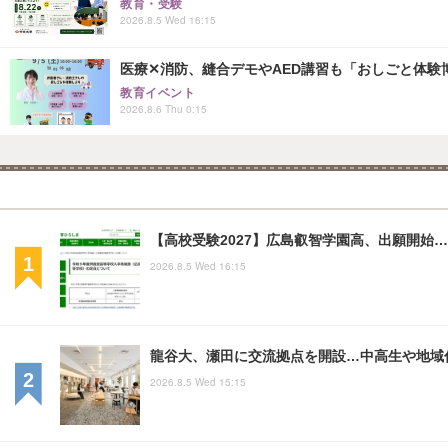
教育・受験
2026.8.5 Wed 16:15
医療✕消防、縫合デモやAED講習も「おしごと体験博
教育イベント
2026.8.6 Thu 0:15
【高校受験2027】広島叡智学園高、出願開始…
2026.8.5 Wed 16:15
龍谷大、瀬田に交流拠点を開設…中高生や地域
2026.8.5 Wed 15:15