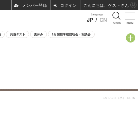
ログイン
こんにちは、ゲストさん
Language
JP
/
CN
menu
search
験
共通テスト
夏休み
8月開催学校説明会・相談会
2017.3.8（水） 13:15