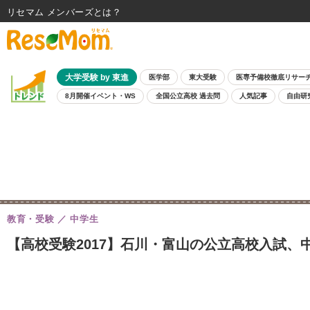
リセマム メンバーズ
大学受験 by 東進
医学部
東大受験
医専予備校徹底リサー
8月開催イベント・WS
全国公立高校 過去問
人気記事
自由研
教育・受験
中学生
【高校受験2017】石川・富山の公立高校入試、