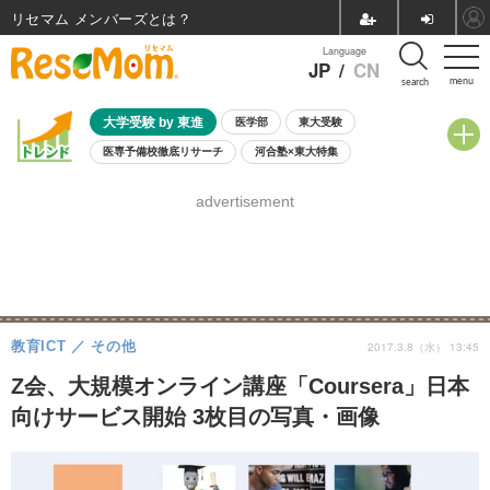
リセマム メンバーズ
Language
JP
/
CN
menu
search
大学受験 by 東進
医学部
東大受験
医専予備校徹底リサーチ
河合塾×東大特集
親子で考える大学選び
高校受験
中学受験
小学校受験
advertisement
共通テスト
夏休み
8月開催学校説明会・相談会
8月開催イベント・WS
全国公立高校 過去問
人気記事
自由研究教材（小学生向け）
自由研究教材（中学生向け）
ランキング
教育ICT
その他
2017.3.8（水） 13:45
Z会、大規模オンライン講座「Coursera」日本
向けサービス開始 3枚目の写真・画像