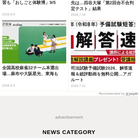
習も「おしごと体験博」9/5
先は…四谷大塚「第2回合不合判
定テスト」結果
2026.8.6
2026.7.16
全国高校麻雀32チーム本選出
司法試験予備試験2026、解答速
場…麻布や大阪星光、東海も
報＆総評動画を無料公開…アガ
ルート
2026.8.5
2026.7.21
Recommended by
advertisement
NEWS CATEGORY