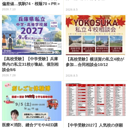
偏差値…筑駒74・桜蔭70＜PR＞
2026.7.10
2026.8.5
【高校受験】【中学受験】兵庫
【高校受験】横須賀の私立4校が
県内の私立31校が集結、個別相
参加…合同相談会10/12
談会9/6
2026.7.28
2026.8.5
医療✕消防、縫合デモやAED講
【中学受験2027】人気校の併願