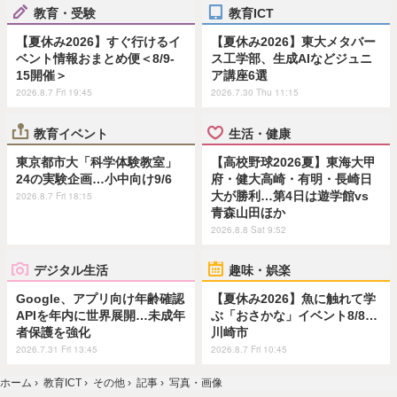
教育・受験
教育ICT
【夏休み2026】すぐ行けるイ
【夏休み2026】東大メタバー
ベント情報おまとめ便＜8/9-
ス工学部、生成AIなどジュニ
15開催＞
ア講座6選
2026.8.7 Fri 19:45
2026.7.30 Thu 11:15
教育イベント
生活・健康
東京都市大「科学体験教室」
【高校野球2026夏】東海大甲
24の実験企画…小中向け9/6
府・健大高崎・有明・長崎日
大が勝利…第4日は遊学館vs
2026.8.7 Fri 18:15
青森山田ほか
2026.8.8 Sat 9:52
デジタル生活
趣味・娯楽
Google、アプリ向け年齢確認
【夏休み2026】魚に触れて学
APIを年内に世界展開…未成年
ぶ「おさかな」イベント8/8…
者保護を強化
川崎市
2026.7.31 Fri 13:45
2026.8.7 Fri 10:45
ホーム
›
教育ICT
›
その他
›
記事
›
写真・画像