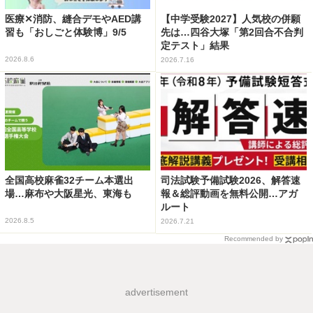
医療✕消防、縫合デモやAED講
【中学受験2027】人気校の併願
習も「おしごと体験博」9/5
先は…四谷大塚「第2回合不合判
定テスト」結果
2026.8.6
2026.7.16
全国高校麻雀32チーム本選出
司法試験予備試験2026、解答速
場…麻布や大阪星光、東海も
報＆総評動画を無料公開…アガ
ルート
2026.8.5
2026.7.21
Recommended by
advertisement