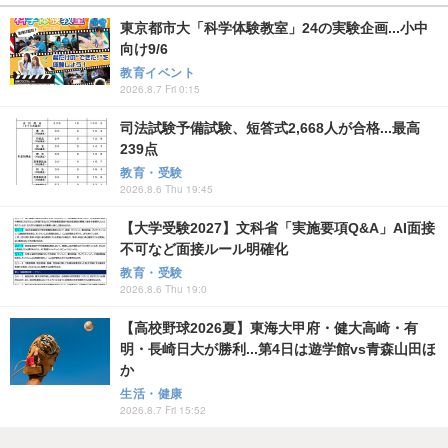
東京都市大「科学体験教室」24の実験企画...小中
向け9/6
教育イベント
2026.8.7 Fri 0:15
司法試験予備試験、短答式2,668人が合格...最高
239点
教育・受験
2026.8.6 Thu 19:45
【大学受験2027】文科省「実施要項Q&A」AI面接
不可など面接ルール明確化
教育・受験
2026.8.6 Thu 19:0
【高校野球2026夏】東海大甲府・健大高崎・有
明・長崎日大が勝利...第4日は遊学館vs青森山田ほ
か
生活・健康
2026.8.7 Fri 15:52