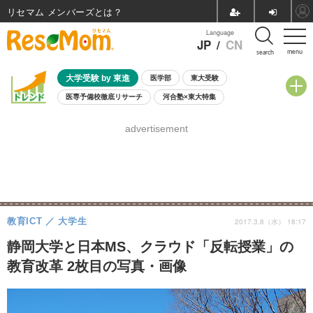
リセマム メンバーズ
Language
JP
/
CN
menu
search
大学受験 by 東進
医学部
東大受験
医専予備校徹底リサーチ
河合塾×東大特集
親子で考える大学選び
高校受験
中学受験
小学校受験
advertisement
共通テスト
夏休み
8月開催学校説明会・相談会
8月開催イベント・WS
全国公立高校 過去問
人気記事
自由研究教材（小学生向け）
自由研究教材（中学生向け）
ランキング
教育ICT
大学生
2017.3.8（水） 18:17
静岡大学と日本MS、クラウド「反転授業」の
教育改革 2枚目の写真・画像