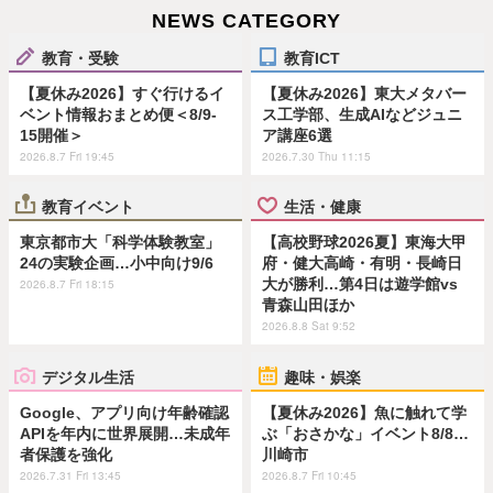
NEWS CATEGORY
教育・受験
教育ICT
【夏休み2026】すぐ行けるイ
【夏休み2026】東大メタバー
ベント情報おまとめ便＜8/9-
ス工学部、生成AIなどジュニ
15開催＞
ア講座6選
2026.8.7 Fri 19:45
2026.7.30 Thu 11:15
教育イベント
生活・健康
東京都市大「科学体験教室」
【高校野球2026夏】東海大甲
24の実験企画…小中向け9/6
府・健大高崎・有明・長崎日
大が勝利…第4日は遊学館vs
2026.8.7 Fri 18:15
青森山田ほか
2026.8.8 Sat 9:52
デジタル生活
趣味・娯楽
Google、アプリ向け年齢確認
【夏休み2026】魚に触れて学
APIを年内に世界展開…未成年
ぶ「おさかな」イベント8/8…
者保護を強化
川崎市
2026.7.31 Fri 13:45
2026.8.7 Fri 10:45