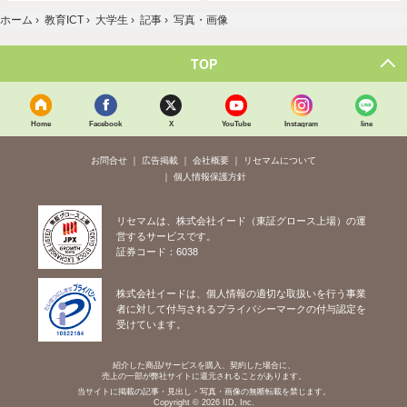
ホーム
›
教育ICT
›
大学生
›
記事
›
写真・画像
TOP
Home
Facebook
X
YouTube
Instagram
line
お問合せ
広告掲載
会社概要
リセマムについて
個人情報保護方針
リセマムは、株式会社イード（東証グロース上場）の運
営するサービスです。
証券コード：6038
株式会社イードは、個人情報の適切な取扱いを行う事業
者に対して付与されるプライバシーマークの付与認定を
受けています。
紹介した商品/サービスを購入、契約した場合に、
売上の一部が弊社サイトに還元されることがあります。
当サイトに掲載の記事・見出し・写真・画像の無断転載を禁じます。
Copyright © 2026 IID, Inc.