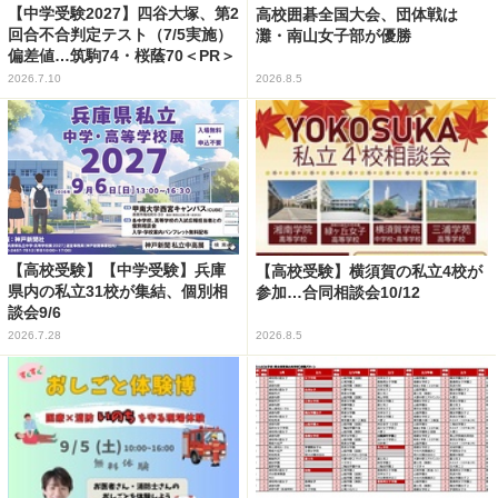
【中学受験2027】四谷大塚、第2
高校囲碁全国大会、団体戦は
回合不合判定テスト（7/5実施）
灘・南山女子部が優勝
偏差値…筑駒74・桜蔭70＜PR＞
2026.7.10
2026.8.5
【高校受験】【中学受験】兵庫
【高校受験】横須賀の私立4校が
県内の私立31校が集結、個別相
参加…合同相談会10/12
談会9/6
2026.7.28
2026.8.5