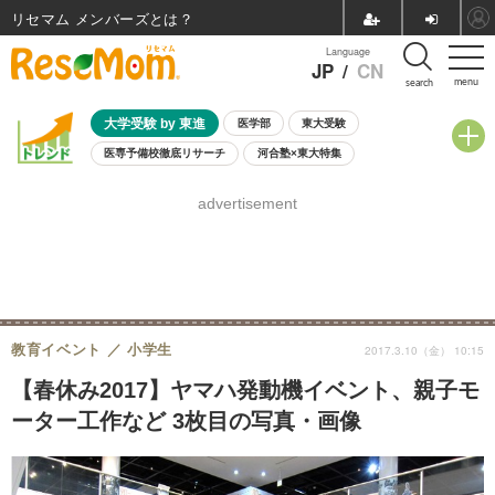
リセマム メンバーズ
Language
JP
/
CN
menu
search
大学受験 by 東進
医学部
東大受験
医専予備校徹底リサーチ
河合塾×東大特集
親子で考える大学選び
高校受験
中学受験
小学校受験
advertisement
共通テスト
夏休み
8月開催学校説明会・相談会
8月開催イベント・WS
全国公立高校 過去問
人気記事
自由研究教材（小学生向け）
自由研究教材（中学生向け）
ランキング
教育イベント
小学生
2017.3.10（金） 10:15
【春休み2017】ヤマハ発動機イベント、親子モ
ーター工作など 3枚目の写真・画像