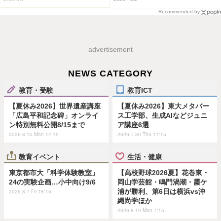
Recommended by
advertisement
NEWS CATEGORY
教育・受験
教育ICT
【夏休み2026】世界遺産講座
【夏休み2026】東大メタバー
「広島平和記念碑」オンライ
ス工学部、生成AIなどジュニ
ン特別無料公開8/15まで
ア講座6選
2026.8.10 Mon 14:15
2026.7.30 Thu 11:15
教育イベント
生活・健康
東京都市大「科学体験教室」
【高校野球2026夏】花巻東・
24の実験企画…小中向け9/6
岡山学芸館・鳴門渦潮・霞ケ
浦が勝利、第6日は横浜vs沖
2026.8.7 Fri 18:15
縄尚学ほか
2026.8.10 Mon 7:15