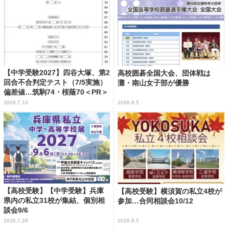
【中学受験2027】四谷大塚、第2
高校囲碁全国大会、団体戦は
回合不合判定テスト（7/5実施）
灘・南山女子部が優勝
偏差値…筑駒74・桜蔭70＜PR＞
2026.7.10
2026.8.5
【高校受験】【中学受験】兵庫
【高校受験】横須賀の私立4校が
県内の私立31校が集結、個別相
参加…合同相談会10/12
談会9/6
2026.7.28
2026.8.5