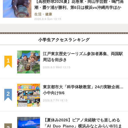
【高校野球2026夏】花巻東・岡山学芸館・鳴門渦
潮・霞ケ浦が勝利、第6日は横浜vs沖縄尚学ほか
生活・健康
2026.8.9 Sun 13:15
小学生アクセスランキング
江戸東京歴史ツーリズム参加者募集、両国駅
周辺を街歩き
2026.8.5 Wed 13:15
東京都市大「科学体験教室」24の実験企画…
小中向け9/6
2026.8.7 Fri 18:15
【夏休み2026】ピアノ未経験でも楽しめる
「AI Duo Piano」横浜みなとみらい8/31ま