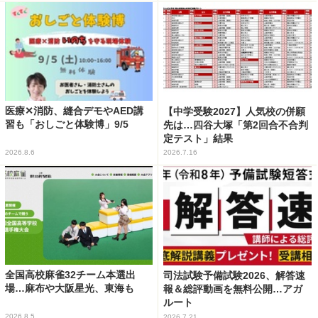
医療✕消防、縫合デモやAED講
【中学受験2027】人気校の併願
習も「おしごと体験博」9/5
先は…四谷大塚「第2回合不合判
定テスト」結果
2026.8.6
2026.7.16
全国高校麻雀32チーム本選出
司法試験予備試験2026、解答速
場…麻布や大阪星光、東海も
報＆総評動画を無料公開…アガ
ルート
2026.8.5
2026.7.21