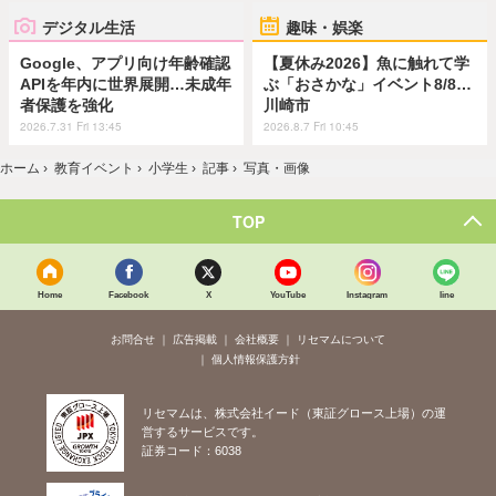
デジタル生活
趣味・娯楽
Google、アプリ向け年齢確認
【夏休み2026】魚に触れて学
APIを年内に世界展開…未成年
ぶ「おさかな」イベント8/8…
者保護を強化
川崎市
2026.7.31 Fri 13:45
2026.8.7 Fri 10:45
ホーム
›
教育イベント
›
小学生
›
記事
›
写真・画像
TOP
Home
Facebook
X
YouTube
Instagram
line
お問合せ
広告掲載
会社概要
リセマムについて
個人情報保護方針
リセマムは、株式会社イード（東証グロース上場）の運
営するサービスです。
証券コード：6038