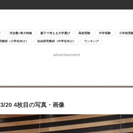
チ
河合塾×東大特集
親子で考える大学選び
高校受験
中学受験
小学校受
究教材（小学生向け）
自由研究教材（中学生向け）
ランキング
advertisement
/20 4枚目の写真・画像