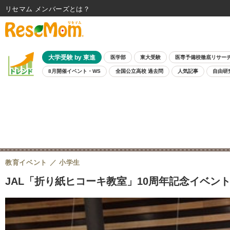
リセマム メンバーズ
大学受験 by 東進
医学部
東大受験
医専予備校徹底リサー
8月開催イベント・WS
全国公立高校 過去問
人気記事
自由研
教育イベント
小学生
JAL「折り紙ヒコーキ教室」10周年記念イベント3