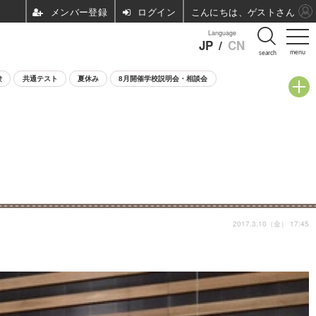
ログイン
こんにちは、ゲストさん
Language
JP
/
CN
menu
search
験
共通テスト
夏休み
8月開催学校説明会・相談会
2017.3.10（金） 17:45