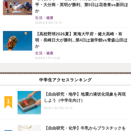
平・大分商・英明が勝利、第5日は花巻東vs新田ほ
か
生活・健康
2026.8.8 Sat 15:15
【高校野球2026夏】東海大甲府・健大高崎・有
明・長崎日大が勝利...第4日は遊学館vs青森山田ほ
か
生活・健康
2026.8.7 Fri 15:52
中学生アクセスランキング
【自由研究・地学】地震の液状化現象を再現
しよう（中学生向け）
2018.7.24 Tue 10:15
【自由研究・化学】牛乳からプラスチックを