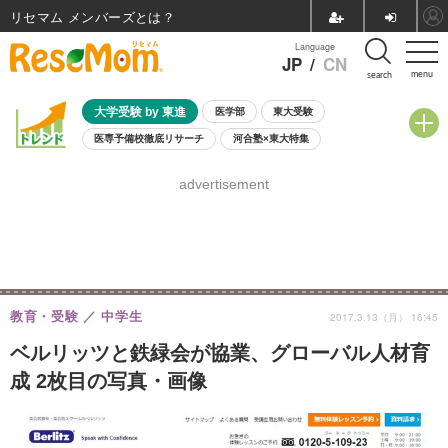
リセマム メンバーズ
Language
JP
/
CN
menu
search
大学受験 by 東進
医学部
東大受験
医専予備校徹底リサーチ
河合塾×東大特集
親子で考える大学選び
高校受験
中学受験
小学校受験
advertisement
共通テスト
夏休み
8月開催学校説明会・相談会
8月開催イベント・WS
全国公立高校 過去問
人気記事
自由研究教材（小学生向け）
自由研究教材（中学生向け）
ランキング
教育・受験
中学生
2017.3.13（月） 16:45
ベルリッツと鉄緑会が協業、グローバル人材育
成 2枚目の写真・画像