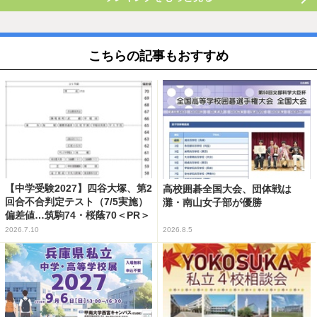
こちらの記事もおすすめ
【中学受験2027】四谷大塚、第2
高校囲碁全国大会、団体戦は
回合不合判定テスト（7/5実施）
灘・南山女子部が優勝
偏差値…筑駒74・桜蔭70＜PR＞
2026.7.10
2026.8.5