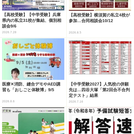
【高校受験】【中学受験】兵庫
【高校受験】横須賀の私立4校が
県内の私立31校が集結、個別相
参加…合同相談会10/12
談会9/6
2026.7.28
2026.8.5
医療✕消防、縫合デモやAED講
【中学受験2027】人気校の併願
習も「おしごと体験博」9/5
先は…四谷大塚「第2回合不合判
定テスト」結果
2026.8.6
2026.7.16