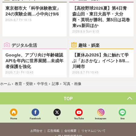
東京都市大「科学体験教室」
【高校野球2026夏】第4日青
24の実験企画…小中向け9/6
森山田・東日大昌平・大分
商・英明が勝利、第5日は花巻
2026.8.7 Fri 18:15
東vs新田ほか
2026.8.9 Sun 9:15
デジタル生活
趣味・娯楽
Google、アプリ向け年齢確認
【夏休み2026】魚に触れて学
APIを年内に世界展開…未成年
ぶ「おさかな」イベント8/8…
者保護を強化
川崎市
2026.7.31 Fri 13:45
2026.8.7 Fri 10:45
ホーム
›
教育・受験
›
中学生
›
記事
›
写真・画像
TOP
Home
Facebook
X
YouTube
Instagram
line
お問合せ
広告掲載
会社概要
リセマムについて