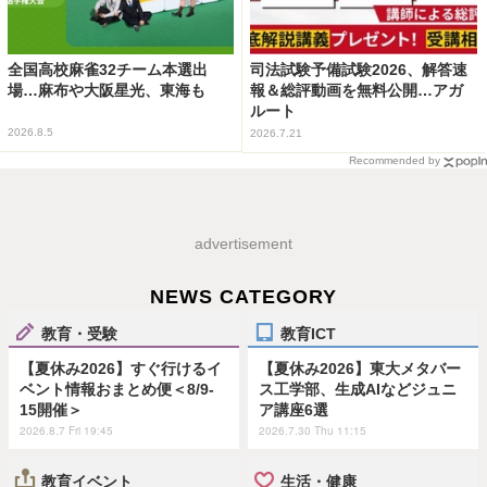
全国高校麻雀32チーム本選出
司法試験予備試験2026、解答速
場…麻布や大阪星光、東海も
報＆総評動画を無料公開…アガ
ルート
2026.8.5
2026.7.21
Recommended by
advertisement
NEWS CATEGORY
教育・受験
教育ICT
【夏休み2026】すぐ行けるイ
【夏休み2026】東大メタバー
ベント情報おまとめ便＜8/9-
ス工学部、生成AIなどジュニ
15開催＞
ア講座6選
2026.8.7 Fri 19:45
2026.7.30 Thu 11:15
教育イベント
生活・健康