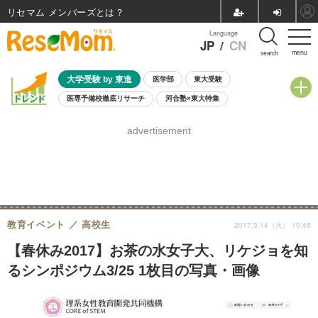
リセマム メンバーズ
Language
JP
/
CN
menu
search
大学受験 by 東進
医学部
東大受験
医専予備校徹底リサーチ
河合塾×東大特集
親子で考える大学選び
高校受験
中学受験
小学校受験
advertisement
共通テスト
夏休み
8月開催学校説明会・相談会
8月開催イベント・WS
全国公立高校 過去問
人気記事
自由研究教材（小学生向け）
自由研究教材（中学生向け）
ランキング
教育イベント
高校生
2017.3.14（火） 10:45
【春休み2017】お茶の水女子大、リケジョを知
るシンポジウム3/25 1枚目の写真・画像