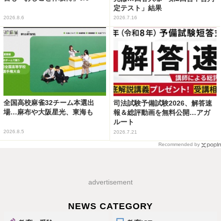
定テスト」結果
2026.8.6
2026.7.16
全国高校麻雀32チーム本選出
司法試験予備試験2026、解答速
場…麻布や大阪星光、東海も
報＆総評動画を無料公開…アガ
ルート
2026.8.5
2026.7.21
Recommended by
advertisement
NEWS CATEGORY