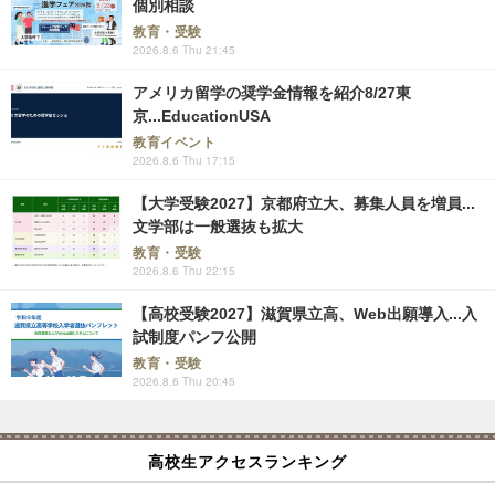
個別相談
教育・受験
2026.8.6 Thu 21:45
アメリカ留学の奨学金情報を紹介8/27東
京...EducationUSA
教育イベント
2026.8.6 Thu 17:15
【大学受験2027】京都府立大、募集人員を増員...
文学部は一般選抜も拡大
教育・受験
2026.8.6 Thu 22:15
【高校受験2027】滋賀県立高、Web出願導入...入
試制度パンフ公開
教育・受験
2026.8.6 Thu 20:45
高校生アクセスランキング