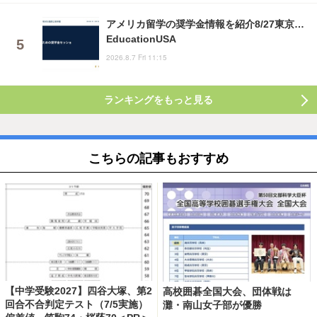
アメリカ留学の奨学金情報を紹介8/27東京…
EducationUSA
2026.8.7 Fri 11:15
ランキングをもっと見る
こちらの記事もおすすめ
【中学受験2027】四谷大塚、第2
高校囲碁全国大会、団体戦は
回合不合判定テスト（7/5実施）
灘・南山女子部が優勝