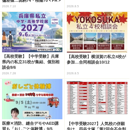
偏差値…筑駒74・桜蔭70＜PR＞
2026.7.10
2026.8.5
【高校受験】【中学受験】兵庫
【高校受験】横須賀の私立4校が
県内の私立31校が集結、個別相
参加…合同相談会10/12
談会9/6
2026.7.28
2026.8.5
医療✕消防、縫合デモやAED講
【中学受験2027】人気校の併願
習も「おしごと体験博」9/5
先は…四谷大塚「第2回合不合判