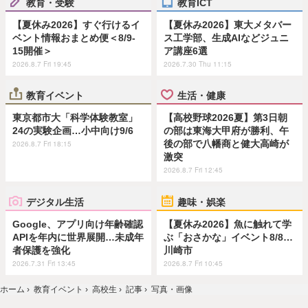
教育・受験
教育ICT
【夏休み2026】すぐ行けるイ
【夏休み2026】東大メタバー
ベント情報おまとめ便＜8/9-
ス工学部、生成AIなどジュニ
15開催＞
ア講座6選
2026.8.7 Fri 19:45
2026.7.30 Thu 11:15
教育イベント
生活・健康
東京都市大「科学体験教室」
【高校野球2026夏】第3日朝
24の実験企画…小中向け9/6
の部は東海大甲府が勝利、午
後の部で八幡商と健大高崎が
2026.8.7 Fri 18:15
激突
2026.8.7 Fri 12:45
デジタル生活
趣味・娯楽
Google、アプリ向け年齢確認
【夏休み2026】魚に触れて学
APIを年内に世界展開…未成年
ぶ「おさかな」イベント8/8…
者保護を強化
川崎市
2026.7.31 Fri 13:45
2026.8.7 Fri 10:45
ホーム
›
教育イベント
›
高校生
›
記事
›
写真・画像