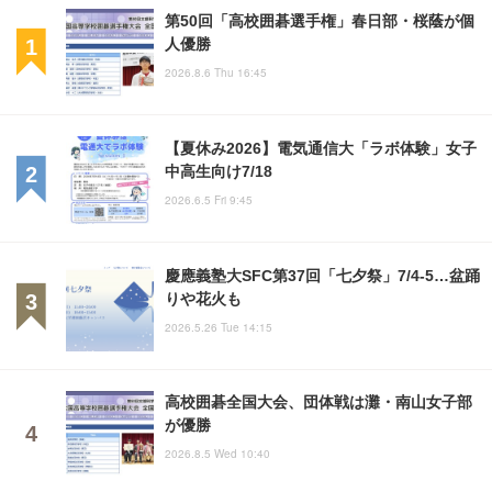
第50回「高校囲碁選手権」春日部・桜蔭が個
人優勝
2026.8.6 Thu 16:45
【夏休み2026】電気通信大「ラボ体験」女子
中高生向け7/18
2026.6.5 Fri 9:45
慶應義塾大SFC第37回「七夕祭」7/4-5…盆踊
りや花火も
2026.5.26 Tue 14:15
高校囲碁全国大会、団体戦は灘・南山女子部
が優勝
2026.8.5 Wed 10:40