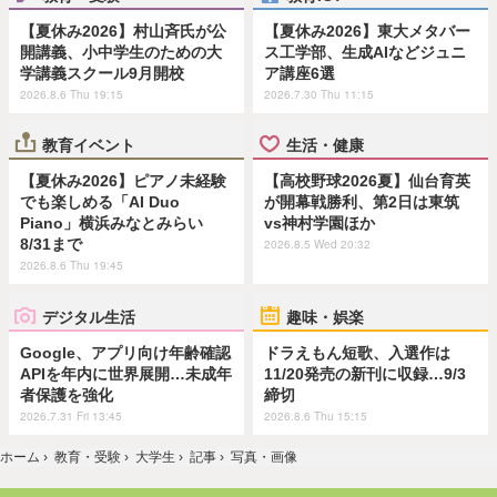
【夏休み2026】村山斉氏が公
【夏休み2026】東大メタバー
開講義、小中学生のための大
ス工学部、生成AIなどジュニ
学講義スクール9月開校
ア講座6選
2026.8.6 Thu 19:15
2026.7.30 Thu 11:15
教育イベント
生活・健康
【夏休み2026】ピアノ未経験
【高校野球2026夏】仙台育英
でも楽しめる「AI Duo
が開幕戦勝利、第2日は東筑
Piano」横浜みなとみらい
vs神村学園ほか
8/31まで
2026.8.5 Wed 20:32
2026.8.6 Thu 19:45
デジタル生活
趣味・娯楽
Google、アプリ向け年齢確認
ドラえもん短歌、入選作は
APIを年内に世界展開…未成年
11/20発売の新刊に収録…9/3
者保護を強化
締切
2026.7.31 Fri 13:45
2026.8.6 Thu 15:15
ホーム
›
教育・受験
›
大学生
›
記事
›
写真・画像