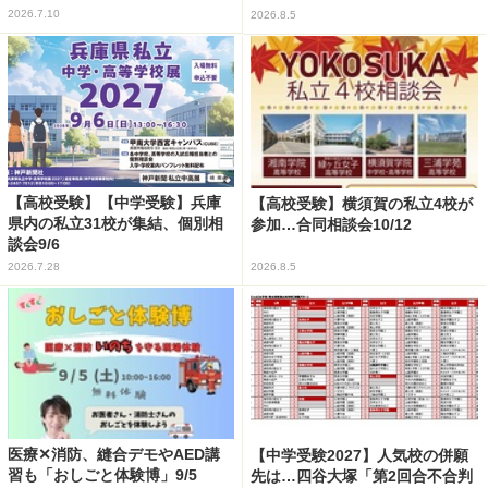
2026.7.10
2026.8.5
【高校受験】【中学受験】兵庫
【高校受験】横須賀の私立4校が
県内の私立31校が集結、個別相
参加…合同相談会10/12
談会9/6
2026.7.28
2026.8.5
医療✕消防、縫合デモやAED講
【中学受験2027】人気校の併願
習も「おしごと体験博」9/5
先は…四谷大塚「第2回合不合判