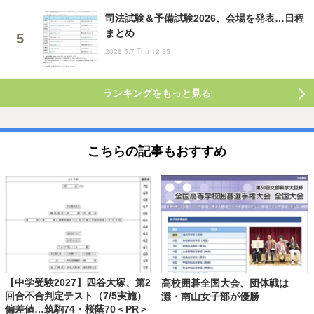
司法試験＆予備試験2026、会場を発表…日程
まとめ
2026.5.7 Thu 12:35
ランキングをもっと見る
こちらの記事もおすすめ
【中学受験2027】四谷大塚、第2
高校囲碁全国大会、団体戦は
回合不合判定テスト（7/5実施）
灘・南山女子部が優勝
偏差値…筑駒74・桜蔭70＜PR＞