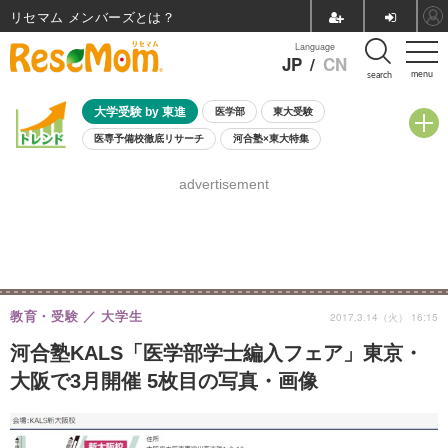
リセマム メンバーズ
Language
JP
/
CN
menu
search
大学受験 by 東進
医学部
東大受験
医専予備校徹底リサーチ
河合塾×東大特集
親子で考える大学選び
高校受験
中学受験
小学校受験
advertisement
共通テスト
夏休み
8月開催学校説明会・相談会
8月開催イベント・WS
全国公立高校 過去問
人気記事
自由研究教材（小学生向け）
自由研究教材（中学生向け）
ランキング
教育・受験
大学生
2017.3.14（火） 16:15
河合塾KALS「医学部学士編入フェア」東京・
大阪で3月開催 5枚目の写真・画像