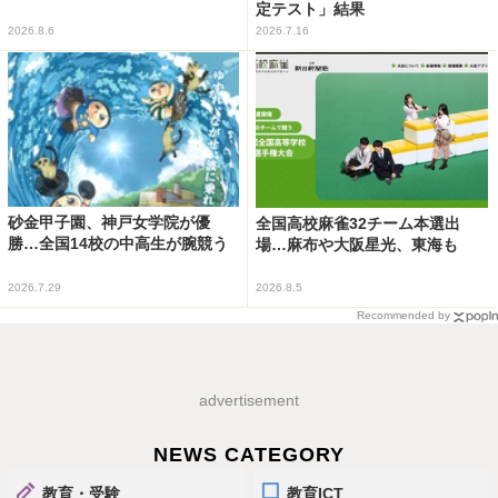
定テスト」結果
2026.8.6
2026.7.16
砂金甲子園、神戸女学院が優
全国高校麻雀32チーム本選出
勝…全国14校の中高生が腕競う
場…麻布や大阪星光、東海も
2026.7.29
2026.8.5
Recommended by
advertisement
NEWS CATEGORY
教育・受験
教育ICT