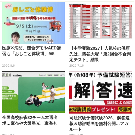
医療✕消防、縫合デモやAED講
【中学受験2027】人気校の併願
習も「おしごと体験博」9/5
先は…四谷大塚「第2回合不合判
定テスト」結果
2026.8.6
2026.7.16
全国高校麻雀32チーム本選出
司法試験予備試験2026、解答速
場…麻布や大阪星光、東海も
報＆総評動画を無料公開…アガ
ルート