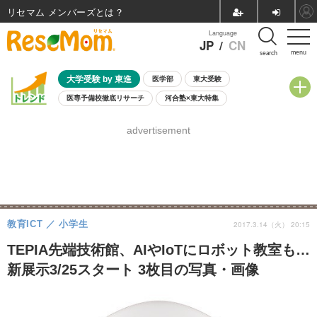
リセマム メンバーズ
Language
JP
/
CN
menu
search
大学受験 by 東進
医学部
東大受験
医専予備校徹底リサーチ
河合塾×東大特集
親子で考える大学選び
高校受験
中学受験
小学校受験
advertisement
共通テスト
夏休み
8月開催学校説明会・相談会
8月開催イベント・WS
全国公立高校 過去問
人気記事
自由研究教材（小学生向け）
自由研究教材（中学生向け）
ランキング
教育ICT
小学生
2017.3.14（火） 20:15
TEPIA先端技術館、AIやIoTにロボット教室も…
新展示3/25スタート 3枚目の写真・画像