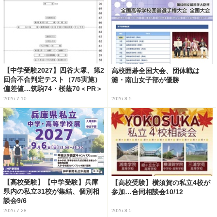
【中学受験2027】四谷大塚、第2
高校囲碁全国大会、団体戦は
回合不合判定テスト（7/5実施）
灘・南山女子部が優勝
偏差値…筑駒74・桜蔭70＜PR＞
2026.7.10
2026.8.5
【高校受験】【中学受験】兵庫
【高校受験】横須賀の私立4校が
県内の私立31校が集結、個別相
参加…合同相談会10/12
談会9/6
2026.7.28
2026.8.5