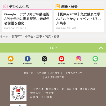
デジタル生活
趣味・娯楽
Google、アプリ向け年齢確認
【夏休み2026】魚に触れて学
APIを年内に世界展開…未成年
ぶ「おさかな」イベント8/8…
者保護を強化
川崎市
2026.7.31 Fri 13:45
2026.8.7 Fri 10:45
ホーム
›
教育ICT
›
小学生
›
記事
›
写真・画像
TOP
Home
Facebook
X
YouTube
Instagram
line
お問合せ
広告掲載
会社概要
リセマムについて
個人情報保護方針
リセマムは、株式会社イード（東証グロース上場）の運
営するサービスです。
証券コード：6038