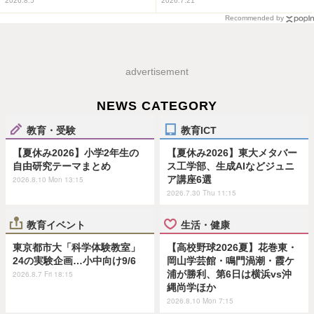
2026.8.5
2026.7.21
Recommended by
advertisement
NEWS CATEGORY
教育・受験
教育ICT
【夏休み2026】小学2年生の
【夏休み2026】東大メタバー
自由研究テーマまとめ
ス工学部、生成AIなどジュニ
ア講座6選
2026.8.10 Mon 13:15
2026.7.30 Thu 11:15
教育イベント
生活・健康
東京都市大「科学体験教室」
【高校野球2026夏】花巻東・
24の実験企画…小中向け9/6
岡山学芸館・鳴門渦潮・霞ケ
浦が勝利、第6日は横浜vs沖
2026.8.7 Fri 18:15
縄尚学ほか
2026.8.10 Mon 7:15