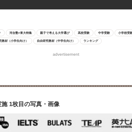
チ
河合塾×東大特集
親子で考える大学選び
高校受験
中学受験
小学校受
究教材（小学生向け）
自由研究教材（中学生向け）
ランキング
advertisement
実施 1枚目の写真・画像