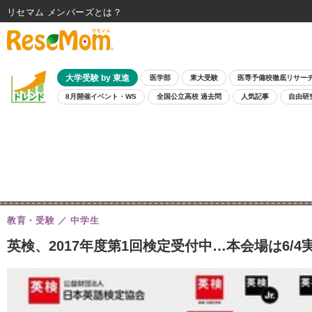
リセマム メンバーズ
大学受験 by 東進
医学部
東大受験
医専予備校徹底リサー
8月開催イベント・WS
全国公立高校 過去問
人気記事
自由研
教育・受験
中学生
英検、2017年度第1回検定受付中…本会場は6/4