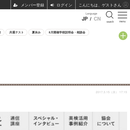
ログイン
こんにちは、ゲストさん
Language
JP
/
CN
menu
search
験
共通テスト
夏休み
8月開催学校説明会・相談会
2017.3.15（水） 17:15