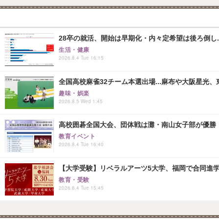
28卒の就活、開始は早期化・内々定希望は後ろ倒し..
生活・健康
2026.8.4 Tue 16:15
全国高校麻雀32チーム本選出場...麻布や大阪星光、
趣味・娯楽
2026.8.5 Wed 1:45
高校囲碁全国大会、団体戦は灘・南山女子部が優勝
教育イベント
2026.8.4 Tue 16:40
【大学受験】リベラルアーツ5大学、福岡で合同進学相
教育・受験
2026.8.4 Tue 15:45