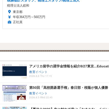
税務会計スタッフ、税理士スタッフ/税理士法人
税理士法人総和
東京都
年収364万円～560万円
正社員
アメリカ留学の奨学金情報を紹介8/27東京...Educati
教育イベント
2026.8.6 Thu 17:15
第50回「高校囲碁選手権」春日部・桜蔭が個人優勝
教育イベント
2026.8.5 Wed 22:45