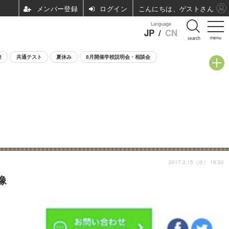
ログイン
こんにちは、ゲストさん
Language
JP
/
CN
menu
search
験
共通テスト
夏休み
8月開催学校説明会・相談会
2017.3.15（水） 19:30
像