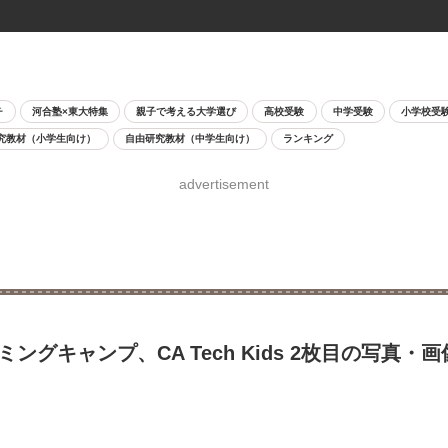
チ
河合塾×東大特集
親子で考える大学選び
高校受験
中学受験
小学校受
究教材（小学生向け）
自由研究教材（中学生向け）
ランキング
advertisement
グキャンプ、CA Tech Kids 2枚目の写真・画