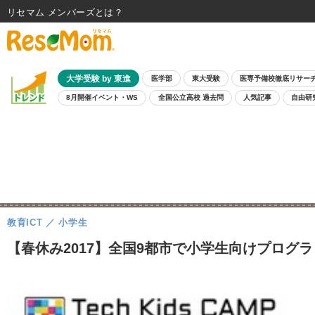
リセマム メンバーズ
大学受験 by 東進
医学部
東大受験
医専予備校徹底リサー
8月開催イベント・WS
全国公立高校 過去問
人気記事
自由研
教育ICT
小学生
【春休み2017】全国9都市で小学生向けプログラミン