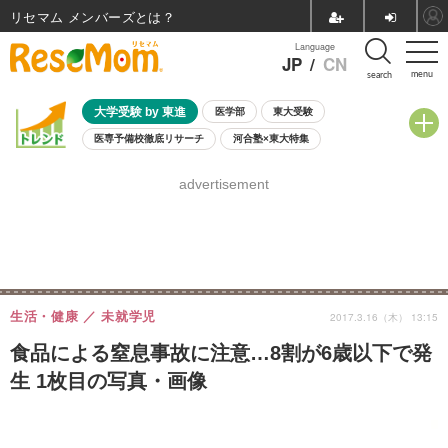
リセマム メンバーズ
Language
JP
/
CN
menu
search
大学受験 by 東進
医学部
東大受験
医専予備校徹底リサーチ
河合塾×東大特集
親子で考える大学選び
高校受験
中学受験
小学校受験
advertisement
共通テスト
夏休み
8月開催学校説明会・相談会
8月開催イベント・WS
全国公立高校 過去問
人気記事
自由研究教材（小学生向け）
自由研究教材（中学生向け）
ランキング
生活・健康
未就学児
2017.3.16（木） 13:15
食品による窒息事故に注意…8割が6歳以下で発
生 1枚目の写真・画像