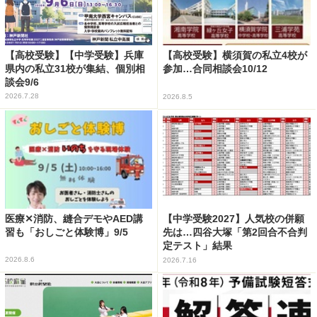
【高校受験】【中学受験】兵庫
【高校受験】横須賀の私立4校が
県内の私立31校が集結、個別相
参加…合同相談会10/12
談会9/6
2026.7.28
2026.8.5
医療✕消防、縫合デモやAED講
【中学受験2027】人気校の併願
習も「おしごと体験博」9/5
先は…四谷大塚「第2回合不合判
定テスト」結果
2026.8.6
2026.7.16