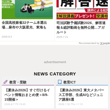
全国高校麻雀32チーム本選出
司法試験予備試験2026、解答速
場…麻布や大阪星光、東海も
報＆総評動画を無料公開…アガ
ルート
2026.8.5
2026.7.21
Recommended by
advertisement
NEWS CATEGORY
教育・受験
教育ICT
【夏休み2026】すぐ行けるイ
【夏休み2026】東大メタバー
ベント情報おまとめ便＜8/9-
ス工学部、生成AIなどジュニ
15開催＞
ア講座6選
2026.8.7 Fri 19:45
2026.7.30 Thu 11:15