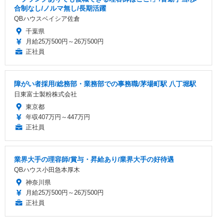
合制なし/ノルマ無し/長期活躍
QBハウスベイシア佐倉
千葉県
月給25万500円～26万500円
正社員
障がい者採用/総務部・業務部での事務職/茅場町駅 八丁堀駅
日東富士製粉株式会社
東京都
年収407万円～447万円
正社員
業界大手の理容師/賞与・昇給あり/業界大手の好待遇
QBハウス小田急本厚木
神奈川県
月給25万500円～26万500円
正社員