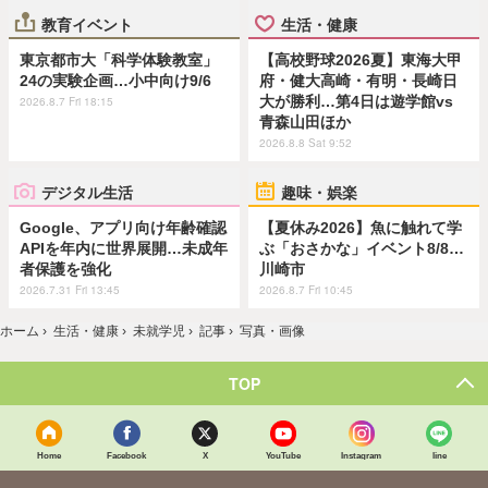
教育イベント
生活・健康
東京都市大「科学体験教室」
【高校野球2026夏】東海大甲
24の実験企画…小中向け9/6
府・健大高崎・有明・長崎日
大が勝利…第4日は遊学館vs
2026.8.7 Fri 18:15
青森山田ほか
2026.8.8 Sat 9:52
デジタル生活
趣味・娯楽
Google、アプリ向け年齢確認
【夏休み2026】魚に触れて学
APIを年内に世界展開…未成年
ぶ「おさかな」イベント8/8…
者保護を強化
川崎市
2026.7.31 Fri 13:45
2026.8.7 Fri 10:45
ホーム
›
生活・健康
›
未就学児
›
記事
›
写真・画像
TOP
Home
Facebook
X
YouTube
Instagram
line