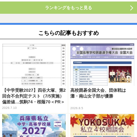
ランキングをもっと見る
こちらの記事もおすすめ
【中学受験2027】四谷大塚、第2
高校囲碁全国大会、団体戦は
回合不合判定テスト（7/5実施）
灘・南山女子部が優勝
偏差値…筑駒74・桜蔭70＜PR＞
2026.7.10
2026.8.5