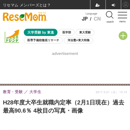
リセマム メンバーズ
Language
JP
/
CN
menu
search
大学受験 by 東進
医学部
東大受験
医専予備校徹底リサーチ
河合塾×東大特集
親子で考える大学選び
高校受験
中学受験
小学校受験
advertisement
共通テスト
夏休み
8月開催学校説明会・相談会
8月開催イベント・WS
全国公立高校 過去問
人気記事
自由研究教材（小学生向け）
自由研究教材（中学生向け）
ランキング
教育・受験
大学生
2017.3.21（火） 13:15
H28年度大卒生就職内定率（2月1日現在）過去
最高90.6％ 4枚目の写真・画像