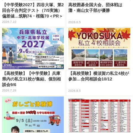
【中学受験2027】四谷大塚、第2
高校囲碁全国大会、団体戦は
回合不合判定テスト（7/5実施）
灘・南山女子部が優勝
偏差値…筑駒74・桜蔭70＜PR＞
2026.7.10
2026.8.5
【高校受験】【中学受験】兵庫
【高校受験】横須賀の私立4校が
県内の私立31校が集結、個別相
参加…合同相談会10/12
談会9/6
2026.7.28
2026.8.5