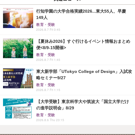
行知学園の大学合格実績2026...東大55人、早慶
149人
教育・受験
2026.8.7 Fri 0:45
【夏休み2026】すぐ行けるイベント情報おまとめ
便<8/9-15開催>
教育・受験
2026.8.7 Fri 1:45
東大新学部「UTokyo College of Design」入試攻
略セミナー9/27
教育・受験
2026.8.7 Fri 1:15
【大学受験】東京科学大や筑波大「国立大学だけ
の進学説明会」8/29
教育・受験
2026.8.6 Thu 23:15