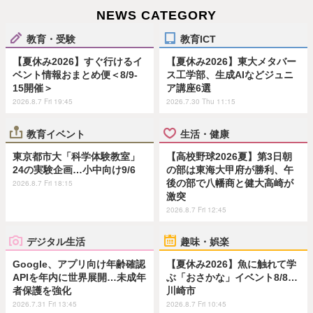
NEWS CATEGORY
教育・受験
教育ICT
【夏休み2026】すぐ行けるイ
【夏休み2026】東大メタバー
ベント情報おまとめ便＜8/9-
ス工学部、生成AIなどジュニ
15開催＞
ア講座6選
2026.8.7 Fri 19:45
2026.7.30 Thu 11:15
教育イベント
生活・健康
東京都市大「科学体験教室」
【高校野球2026夏】第3日朝
24の実験企画…小中向け9/6
の部は東海大甲府が勝利、午
後の部で八幡商と健大高崎が
2026.8.7 Fri 18:15
激突
2026.8.7 Fri 12:45
デジタル生活
趣味・娯楽
Google、アプリ向け年齢確認
【夏休み2026】魚に触れて学
APIを年内に世界展開…未成年
ぶ「おさかな」イベント8/8…
者保護を強化
川崎市
2026.7.31 Fri 13:45
2026.8.7 Fri 10:45