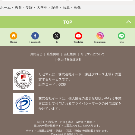
ホーム
›
教育・受験
›
大学生
›
記事
›
写真・画像
TOP
Home
Facebook
X
YouTube
Instagram
line
お問合せ
広告掲載
会社概要
リセマムについて
個人情報保護方針
リセマムは、株式会社イード（東証グロース上場）の運
営するサービスです。
証券コード：6038
株式会社イードは、個人情報の適切な取扱いを行う事業
者に対して付与されるプライバシーマークの付与認定を
受けています。
紹介した商品/サービスを購入、契約した場合に、
売上の一部が弊社サイトに還元されることがあります。
当サイトに掲載の記事・見出し・写真・画像の無断転載を禁じます。
Copyright © 2026 IID, Inc.