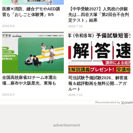
医療✕消防、縫合デモやAED講
【中学受験2027】人気校の併願
習も「おしごと体験博」9/5
先は…四谷大塚「第2回合不合判
定テスト」結果
2026.8.6
2026.7.16
全国高校麻雀32チーム本選出
司法試験予備試験2026、解答速
場…麻布や大阪星光、東海も
報＆総評動画を無料公開…アガ
ルート
2026.8.5
2026.7.21
Recommended by
advertisement