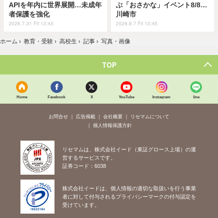
APIを年内に世界展開…未成年
ぶ「おさかな」イベント8/8…
者保護を強化
川崎市
2026.7.31 Fri 13:45
2026.8.7 Fri 10:45
ホーム
›
教育・受験
›
高校生
›
記事
›
写真・画像
TOP
Home
Facebook
X
YouTube
Instagram
line
お問合せ
広告掲載
会社概要
リセマムについて
個人情報保護方針
リセマムは、株式会社イード（東証グロース上場）の運
営するサービスです。
証券コード：6038
株式会社イードは、個人情報の適切な取扱いを行う事業
者に対して付与されるプライバシーマークの付与認定を
受けています。