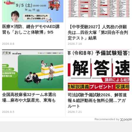
医療✕消防、縫合デモやAED講
【中学受験2027】人気校の併願
習も「おしごと体験博」9/5
先は…四谷大塚「第2回合不合判
定テスト」結果
2026.8.6
2026.7.16
全国高校麻雀32チーム本選出
司法試験予備試験2026、解答速
場…麻布や大阪星光、東海も
報＆総評動画を無料公開…アガ
ルート
2026.8.5
2026.7.21
Recommended by