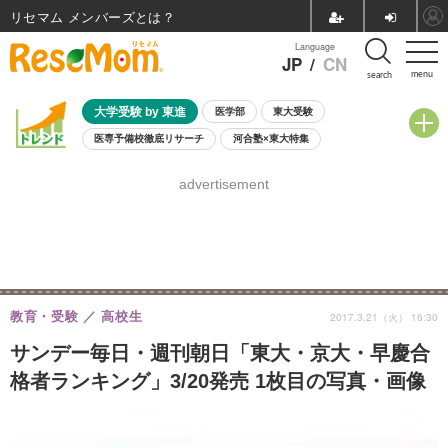
リセマム メンバーズ
Language
JP
/
CN
menu
search
大学受験 by 東進
医学部
東大受験
医専予備校徹底リサーチ
河合塾×東大特集
親子で考える大学選び
高校受験
中学受験
小学校受験
advertisement
共通テスト
夏休み
8月開催学校説明会・相談会
8月開催イベント・WS
全国公立高校 過去問
人気記事
自由研究教材（小学生向け）
自由研究教材（中学生向け）
ランキング
教育・受験
高校生
2017.3.21（火） 16:30
サンデー毎日・週刊朝日「東大・京大・早慶合
格者ランキング」3/20発売 1枚目の写真・画像