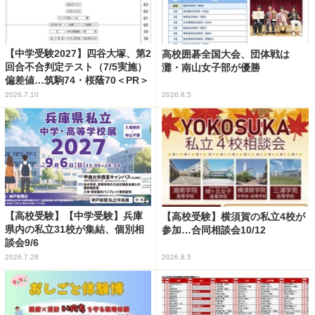
【中学受験2027】四谷大塚、第2
高校囲碁全国大会、団体戦は
回合不合判定テスト（7/5実施）
灘・南山女子部が優勝
偏差値…筑駒74・桜蔭70＜PR＞
2026.7.10
2026.8.5
【高校受験】【中学受験】兵庫
【高校受験】横須賀の私立4校が
県内の私立31校が集結、個別相
参加…合同相談会10/12
談会9/6
2026.7.28
2026.8.5