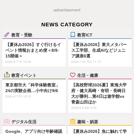
advertisement
NEWS CATEGORY
教育・受験
教育ICT
【夏休み2026】すぐ行けるイ
【夏休み2026】東大メタバー
ベント情報おまとめ便＜8/9-
ス工学部、生成AIなどジュニ
15開催＞
ア講座6選
2026.8.7 Fri 19:45
2026.7.30 Thu 11:15
教育イベント
生活・健康
東京都市大「科学体験教室」
【高校野球2026夏】東海大甲
24の実験企画…小中向け9/6
府・健大高崎・有明・長崎日
大が勝利…第4日は遊学館vs
2026.8.7 Fri 18:15
青森山田ほか
2026.8.8 Sat 9:52
デジタル生活
趣味・娯楽
Google、アプリ向け年齢確認
【夏休み2026】魚に触れて学