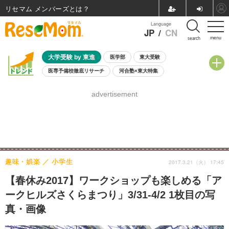
リセマム メンバーズ
Language
JP
/
CN
menu
search
大学受験 by 東進
医学部
東大受験
医専予備校徹底リサーチ
河合塾×東大特集
親子で考える大学選び
高校受験
中学受験
小学校受験
advertisement
共通テスト
夏休み
8月開催学校説明会・相談会
8月開催イベント・WS
全国公立高校 過去問
人気記事
自由研究教材（小学生向け）
自由研究教材（中学生向け）
ランキング
趣味・娯楽
小学生
2017.3.21（火） 17:45
【春休み2017】ワークショップも楽しめる「ア
ークヒルズさくらまつり」3/31-4/2 1枚目の写
真・画像