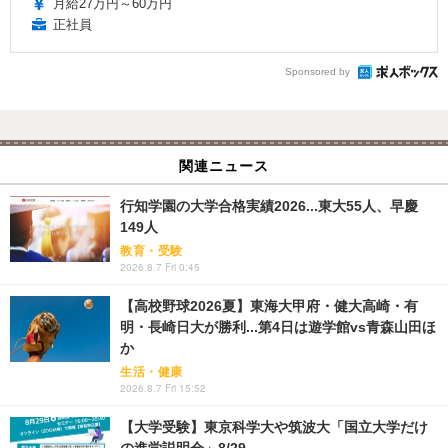
月給27万円～60万円
正社員
Sponsored by
関連ニュース
行知学園の大学合格実績2026...東大55人、早慶
149人
教育・受験
2026.8.7 Fri 0:45
【高校野球2026夏】東海大甲府・健大高崎・有
明・長崎日大が勝利...第4日は遊学館vs青森山田ほ
か
生活・健康
2026.8.7 Fri 15:52
【大学受験】東京科学大や筑波大「国立大学だけ
の進学説明会」8/29