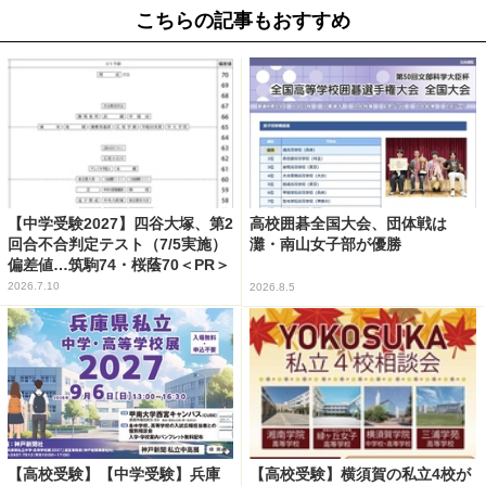
こちらの記事もおすすめ
【中学受験2027】四谷大塚、第2
高校囲碁全国大会、団体戦は
回合不合判定テスト（7/5実施）
灘・南山女子部が優勝
偏差値…筑駒74・桜蔭70＜PR＞
2026.7.10
2026.8.5
【高校受験】【中学受験】兵庫
【高校受験】横須賀の私立4校が