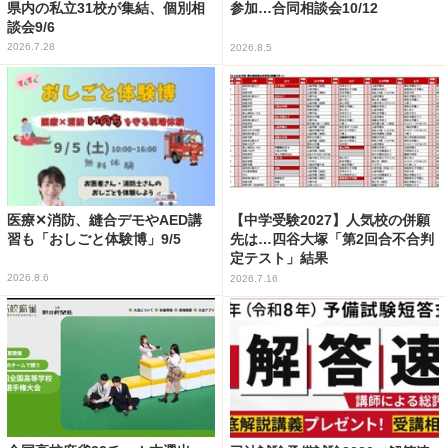
県内の私立31校が集結、個別相
参加…合同相談会10/12
談会9/6
2026.7.28
2026.8.5
医療✕消防、縫合デモやAED講
【中学受験2027】人気校の併願
習も「おしごと体験博」9/5
先は…四谷大塚「第2回合不合判
定テスト」結果
2026.8.6
2026.7.16