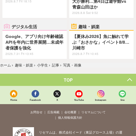
大が勝利…第4日は遊学館vs
2026.8.7 Fri 18:15
青森山田ほか
2026.8.8 Sat 9:52
デジタル生活
趣味・娯楽
Google、アプリ向け年齢確認
【夏休み2026】魚に触れて学
APIを年内に世界展開…未成年
ぶ「おさかな」イベント8/8…
者保護を強化
川崎市
2026.7.31 Fri 13:45
2026.8.7 Fri 10:45
ホーム
›
趣味・娯楽
›
小学生
›
記事
›
写真・画像
TOP
Home
Facebook
X
YouTube
Instagram
line
お問合せ
広告掲載
会社概要
リセマムについて
個人情報保護方針
リセマムは、株式会社イード（東証グロース上場）の運