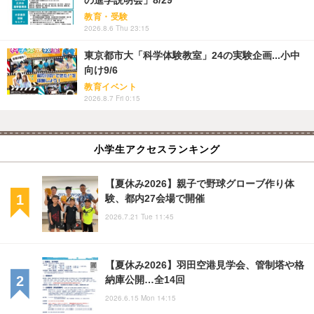
教育・受験
2026.8.6 Thu 23:15
東京都市大「科学体験教室」24の実験企画...小中
向け9/6
教育イベント
2026.8.7 Fri 0:15
小学生アクセスランキング
【夏休み2026】親子で野球グローブ作り体
験、都内27会場で開催
2026.7.21 Tue 11:45
【夏休み2026】羽田空港見学会、管制塔や格
納庫公開…全14回
2026.6.15 Mon 14:15