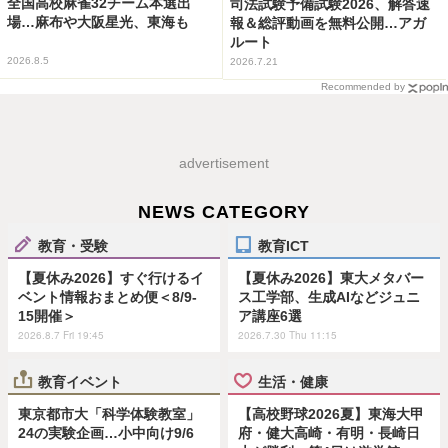
全国高校麻雀32チーム本選出
司法試験予備試験2026、解答速
場…麻布や大阪星光、東海も
報＆総評動画を無料公開…アガ
ルート
2026.8.5
2026.7.21
Recommended by
advertisement
NEWS CATEGORY
教育・受験
教育ICT
【夏休み2026】すぐ行けるイ
【夏休み2026】東大メタバー
ベント情報おまとめ便＜8/9-
ス工学部、生成AIなどジュニ
15開催＞
ア講座6選
2026.8.7 Fri 19:45
2026.7.30 Thu 11:15
教育イベント
生活・健康
東京都市大「科学体験教室」
【高校野球2026夏】東海大甲
24の実験企画…小中向け9/6
府・健大高崎・有明・長崎日