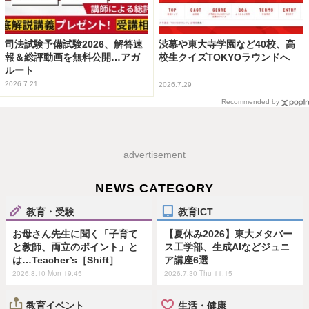
司法試験予備試験2026、解答速
渋幕や東大寺学園など40校、高
報＆総評動画を無料公開…アガ
校生クイズTOKYOラウンドへ
ルート
2026.7.21
2026.7.29
Recommended by
advertisement
NEWS CATEGORY
教育・受験
教育ICT
お母さん先生に聞く「子育て
【夏休み2026】東大メタバー
と教師、両立のポイント」と
ス工学部、生成AIなどジュニ
は…Teacher’s［Shift］
ア講座6選
2026.8.10 Mon 19:45
2026.7.30 Thu 11:15
教育イベント
生活・健康