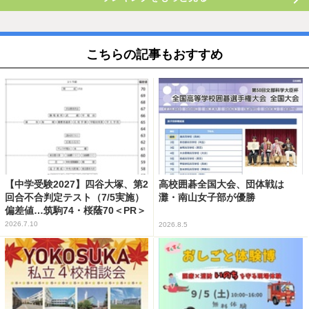
こちらの記事もおすすめ
【中学受験2027】四谷大塚、第2
高校囲碁全国大会、団体戦は
回合不合判定テスト（7/5実施）
灘・南山女子部が優勝
偏差値…筑駒74・桜蔭70＜PR＞
2026.7.10
2026.8.5