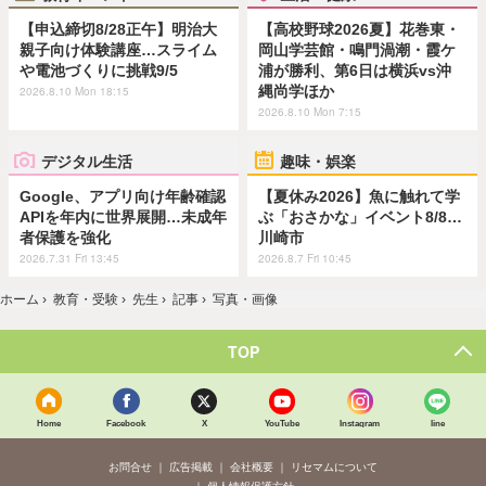
【申込締切8/28正午】明治大
【高校野球2026夏】花巻東・
親子向け体験講座…スライム
岡山学芸館・鳴門渦潮・霞ケ
や電池づくりに挑戦9/5
浦が勝利、第6日は横浜vs沖
縄尚学ほか
2026.8.10 Mon 18:15
2026.8.10 Mon 7:15
デジタル生活
趣味・娯楽
Google、アプリ向け年齢確認
【夏休み2026】魚に触れて学
APIを年内に世界展開…未成年
ぶ「おさかな」イベント8/8…
者保護を強化
川崎市
2026.7.31 Fri 13:45
2026.8.7 Fri 10:45
ホーム
›
教育・受験
›
先生
›
記事
›
写真・画像
TOP
Home
Facebook
X
YouTube
Instagram
line
お問合せ
広告掲載
会社概要
リセマムについて