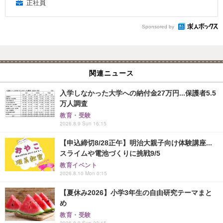
正社員
Sponsored by
関連ニュース
入学しなかった大学への納付金27万円...保護者5.5
万人調査
教育・受験
2026.8.9 Sun 16:15
【申込締切8/28正午】明治大親子向け体験講座...
スライムや電池づくりに挑戦9/5
教育イベント
2026.8.10 Mon 0:15
【夏休み2026】小学3年生の自由研究テーマまと
め
教育・受験