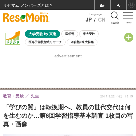
リセマム メンバーズ
Language
JP
/
CN
menu
search
大学受験 by 東進
医学部
東大受験
医専予備校徹底リサーチ
河合塾×東大特集
親子で考える大学選び
高校受験
中学受験
小学校受験
advertisement
共通テスト
夏休み
8月開催学校説明会・相談会
8月開催イベント・WS
全国公立高校 過去問
人気記事
自由研究教材（小学生向け）
自由研究教材（中学生向け）
ランキング
教育・受験
先生
2017.3.22（水） 19:15
「学びの質」は転換期へ、教員の世代交代は何
を生むのか…第6回学習指導基本調査 1枚目の写
真・画像