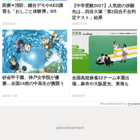
医療✕消防、縫合デモやAED講
【中学受験2027】人気校の併願
習も「おしごと体験博」9/5
先は…四谷大塚「第2回合不合判
定テスト」結果
2026.8.6
2026.7.16
砂金甲子園、神戸女学院が優
全国高校麻雀32チーム本選出
勝…全国14校の中高生が腕競う
場…麻布や大阪星光、東海も
2026.7.29
2026.8.5
Recommended by
advertisement