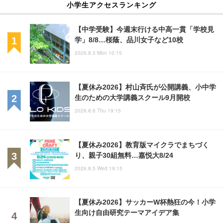
小学生アクセスランキング
【中学受験】今週末行ける中高一貫「学校見
学」8/8…桜蔭、品川女子など10校
2026.8.3 Mon 10:15
【夏休み2026】村山斉氏が公開講義、小中学
生のための大学講義スクール9月開校
2026.8.6 Thu 19:15
【夏休み2026】教育版マイクラでまちづく
り、親子30組無料…嘉悦大8/24
2026.8.5 Wed 19:15
【夏休み2026】サッカーW杯熱狂の今！小学
生向け自由研究テーマアイデア集