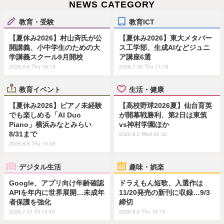
NEWS CATEGORY
教育・受験
教育ICT
【夏休み2026】村山斉氏が公
【夏休み2026】東大メタバー
開講義、小中学生のための大
ス工学部、生成AIなどジュニ
学講義スクール9月開校
ア講座6選
2026.8.6 Thu 19:15
2026.7.30 Thu 11:15
教育イベント
生活・健康
【夏休み2026】ピアノ未経験
【高校野球2026夏】仙台育英
でも楽しめる「AI Duo
が開幕戦勝利、第2日は東筑
Piano」横浜みなとみらい
vs神村学園ほか
8/31まで
2026.8.5 Wed 20:32
2026.8.6 Thu 19:45
デジタル生活
趣味・娯楽
Google、アプリ向け年齢確認
ドラえもん短歌、入選作は
APIを年内に世界展開…未成年
11/20発売の新刊に収録…9/3
者保護を強化
締切
2026.7.31 Fri 13:45
2026.8.6 Thu 15:15