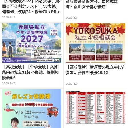
【中学受験2027】四谷大塚、第2
高校囲碁全国大会、団体戦は
回合不合判定テスト（7/5実施）
灘・南山女子部が優勝
偏差値…筑駒74・桜蔭70＜PR＞
2026.7.10
2026.8.5
【高校受験】【中学受験】兵庫
【高校受験】横須賀の私立4校が
県内の私立31校が集結、個別相
参加…合同相談会10/12
談会9/6
2026.7.28
2026.8.5