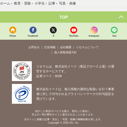
ホーム
›
教育・受験
›
小学生
›
記事
›
写真・画像
TOP
Home
Facebook
X
YouTube
Instagram
line
お問合せ
広告掲載
会社概要
リセマムについて
個人情報保護方針
リセマムは、株式会社イード（東証グロース上場）の運
営するサービスです。
証券コード：6038
株式会社イードは、個人情報の適切な取扱いを行う事業
者に対して付与されるプライバシーマークの付与認定を
受けています。
紹介した商品/サービスを購入、契約した場合に、
売上の一部が弊社サイトに還元されることがあります。
当サイトに掲載の記事・見出し・写真・画像の無断転載を禁じます。
Copyright © 2026 IID, Inc.