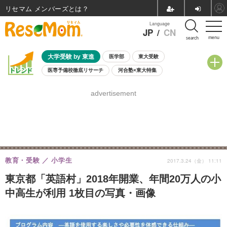
リセマム メンバーズ
Language
JP
/
CN
menu
search
大学受験 by 東進
医学部
東大受験
医専予備校徹底リサーチ
河合塾×東大特集
親子で考える大学選び
高校受験
中学受験
小学校受験
advertisement
共通テスト
夏休み
8月開催学校説明会・相談会
8月開催イベント・WS
全国公立高校 過去問
人気記事
自由研究教材（小学生向け）
自由研究教材（中学生向け）
ランキング
教育・受験
小学生
2017.3.24（金） 11:11
東京都「英語村」2018年開業、年間20万人の小
中高生が利用 1枚目の写真・画像