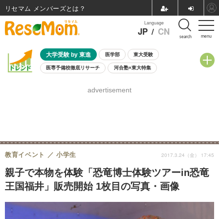
リセマム メンバーズ
Language
JP
/
CN
menu
search
大学受験 by 東進
医学部
東大受験
医専予備校徹底リサーチ
河合塾×東大特集
親子で考える大学選び
高校受験
中学受験
小学校受験
advertisement
共通テスト
夏休み
8月開催学校説明会・相談会
8月開催イベント・WS
全国公立高校 過去問
人気記事
自由研究教材（小学生向け）
自由研究教材（中学生向け）
ランキング
教育イベント
小学生
2017.3.24（金） 17:45
親子で本物を体験「恐竜博士体験ツアーin恐竜
王国福井」販売開始 1枚目の写真・画像