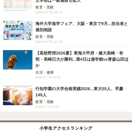
文学部は一般選抜も拡大
教育・受験
2026.8.6 Thu 22:15
海外大学進学フェア、大阪・東京で9月...担当者と
個別相談
教育・受験
2026.8.6 Thu 21:45
【高校野球2026夏】東海大甲府・健大高崎・有
明・長崎日大が勝利...第4日は遊学館vs青森山田ほ
か
生活・健康
2026.8.7 Fri 15:52
行知学園の大学合格実績2026...東大55人、早慶
149人
教育・受験
2026.8.7 Fri 0:45
小学生アクセスランキング