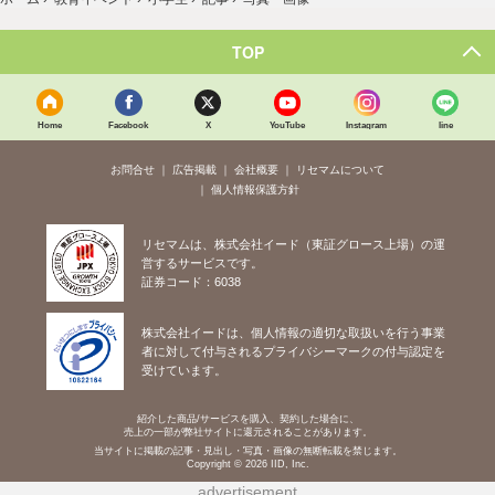
TOP
Home
Facebook
X
YouTube
Instagram
line
お問合せ
広告掲載
会社概要
リセマムについて
個人情報保護方針
リセマムは、株式会社イード（東証グロース上場）の運
営するサービスです。
証券コード：6038
株式会社イードは、個人情報の適切な取扱いを行う事業
者に対して付与されるプライバシーマークの付与認定を
受けています。
紹介した商品/サービスを購入、契約した場合に、
売上の一部が弊社サイトに還元されることがあります。
当サイトに掲載の記事・見出し・写真・画像の無断転載を禁じます。
Copyright © 2026 IID, Inc.
advertisement