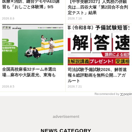
医療✕消防、縫合デモやAED講
【中学受験2027】人気校の併願
習も「おしごと体験博」9/5
先は…四谷大塚「第2回合不合判
定テスト」結果
2026.8.6
2026.7.16
全国高校麻雀32チーム本選出
司法試験予備試験2026、解答速
場…麻布や大阪星光、東海も
報＆総評動画を無料公開…アガ
ルート
2026.8.5
2026.7.21
Recommended by
advertisement
NEWS CATEGORY