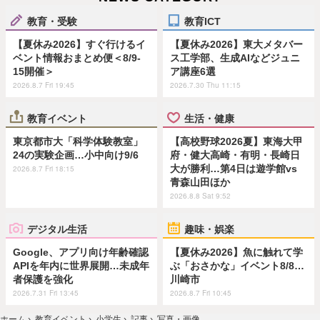
教育・受験
教育ICT
【夏休み2026】すぐ行けるイ
【夏休み2026】東大メタバー
ベント情報おまとめ便＜8/9-
ス工学部、生成AIなどジュニ
15開催＞
ア講座6選
2026.8.7 Fri 19:45
2026.7.30 Thu 11:15
教育イベント
生活・健康
東京都市大「科学体験教室」
【高校野球2026夏】東海大甲
24の実験企画…小中向け9/6
府・健大高崎・有明・長崎日
大が勝利…第4日は遊学館vs
2026.8.7 Fri 18:15
青森山田ほか
2026.8.8 Sat 9:52
デジタル生活
趣味・娯楽
Google、アプリ向け年齢確認
【夏休み2026】魚に触れて学
APIを年内に世界展開…未成年
ぶ「おさかな」イベント8/8…
者保護を強化
川崎市
2026.7.31 Fri 13:45
2026.8.7 Fri 10:45
ホーム
›
教育イベント
›
小学生
›
記事
›
写真・画像