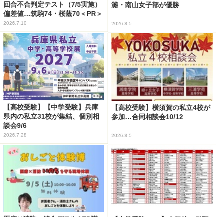
回合不合判定テスト（7/5実施）
灘・南山女子部が優勝
偏差値…筑駒74・桜蔭70＜PR＞
2026.7.10
2026.8.5
【高校受験】【中学受験】兵庫
【高校受験】横須賀の私立4校が
県内の私立31校が集結、個別相
参加…合同相談会10/12
談会9/6
2026.7.28
2026.8.5