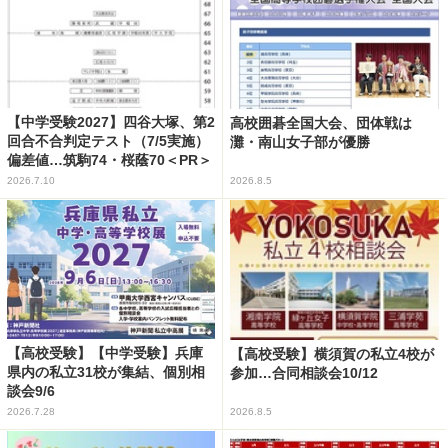
【中学受験2027】四谷大塚、第2
高校囲碁全国大会、団体戦は
回合不合判定テスト（7/5実施）
灘・南山女子部が優勝
偏差値…筑駒74・桜蔭70＜PR＞
2026.7.10
2026.8.5
【高校受験】【中学受験】兵庫
【高校受験】横須賀の私立4校が
県内の私立31校が集結、個別相
参加…合同相談会10/12
談会9/6
2026.7.28
2026.8.5