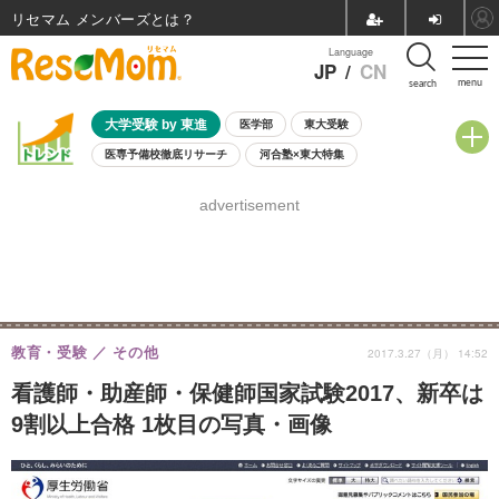
リセマム メンバーズ
Language
JP
/
CN
menu
search
大学受験 by 東進
医学部
東大受験
医専予備校徹底リサーチ
河合塾×東大特集
親子で考える大学選び
高校受験
中学受験
小学校受験
advertisement
共通テスト
夏休み
8月開催学校説明会・相談会
8月開催イベント・WS
全国公立高校 過去問
人気記事
自由研究教材（小学生向け）
自由研究教材（中学生向け）
ランキング
教育・受験
その他
2017.3.27（月） 14:52
看護師・助産師・保健師国家試験2017、新卒は
9割以上合格 1枚目の写真・画像