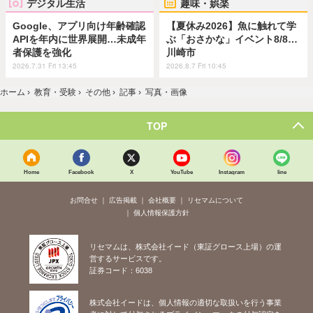
デジタル生活
趣味・娯楽
Google、アプリ向け年齢確認
【夏休み2026】魚に触れて学
APIを年内に世界展開…未成年
ぶ「おさかな」イベント8/8…
者保護を強化
川崎市
2026.7.31 Fri 13:45
2026.8.7 Fri 10:45
ホーム
›
教育・受験
›
その他
›
記事
›
写真・画像
TOP
Home
Facebook
X
YouTube
Instagram
line
お問合せ
広告掲載
会社概要
リセマムについて
個人情報保護方針
リセマムは、株式会社イード（東証グロース上場）の運
営するサービスです。
証券コード：6038
株式会社イードは、個人情報の適切な取扱いを行う事業