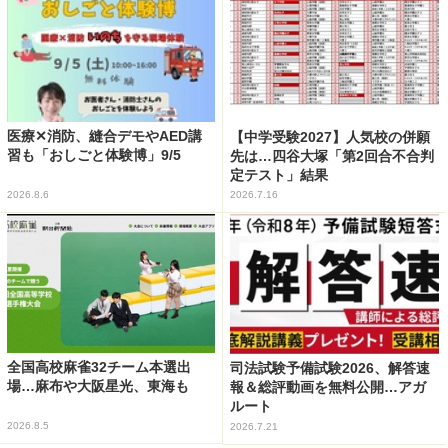
医療✕消防、縫合デモやAED講
【中学受験2027】人気校の併願
習も「おしごと体験博」9/5
先は…四谷大塚「第2回合不合判
定テスト」結果
2026.8.6
2026.7.16
全国高校麻雀32チーム本選出
司法試験予備試験2026、解答速
場…麻布や大阪星光、東海も
報＆総評動画を無料公開…アガ
ルート
2026.8.5
2026.7.21