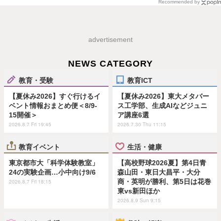
Recommended by
advertisement
NEWS CATEGORY
教育・受験
教育ICT
【夏休み2026】すぐ行けるイ
【夏休み2026】東大メタバー
ベント情報おまとめ便＜8/9-
ス工学部、生成AIなどジュニ
15開催＞
ア講座6選
2026.8.7 Fri 19:45
2026.7.30 Thu 11:15
教育イベント
生活・健康
東京都市大「科学体験教室」
【高校野球2026夏】第4日青
24の実験企画…小中向け9/6
森山田・東日大昌平・大分
商・英明が勝利、第5日は花巻
2026.8.7 Fri 18:15
東vs新田ほか
2026.8.9 Sun 9:15