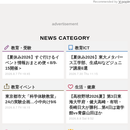
Recommended by
advertisement
NEWS CATEGORY
教育・受験
教育ICT
【夏休み2026】すぐ行けるイ
【夏休み2026】東大メタバー
ベント情報おまとめ便＜8/9-
ス工学部、生成AIなどジュニ
15開催＞
ア講座6選
2026.8.7 Fri 19:45
2026.7.30 Thu 11:15
教育イベント
生活・健康
東京都市大「科学体験教室」
【高校野球2026夏】第3日東
24の実験企画…小中向け9/6
海大甲府・健大高崎・有明・
長崎日大が勝利…第4日は遊学
2026.8.7 Fri 18:15
館vs青森山田ほか
2026.8.8 Sat 9:52