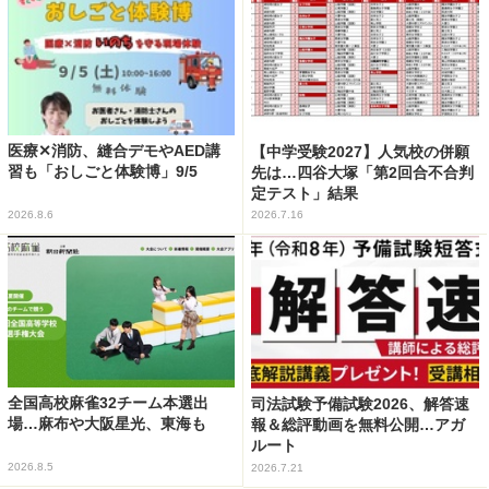
医療✕消防、縫合デモやAED講
【中学受験2027】人気校の併願
習も「おしごと体験博」9/5
先は…四谷大塚「第2回合不合判
定テスト」結果
2026.8.6
2026.7.16
全国高校麻雀32チーム本選出
司法試験予備試験2026、解答速
場…麻布や大阪星光、東海も
報＆総評動画を無料公開…アガ
ルート
2026.8.5
2026.7.21