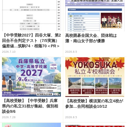
【中学受験2027】四谷大塚、第2
高校囲碁全国大会、団体戦は
回合不合判定テスト（7/5実施）
灘・南山女子部が優勝
偏差値…筑駒74・桜蔭70＜PR＞
2026.7.10
2026.8.5
【高校受験】【中学受験】兵庫
【高校受験】横須賀の私立4校が
県内の私立31校が集結、個別相
参加…合同相談会10/12
談会9/6
2026.7.28
2026.8.5