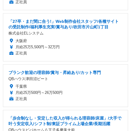
正社員
「27卒・まだ間に合う!」Web制作会社スタッフ/各種サイト
の受託制作/福利厚生充実/賞与あり/吹田市片山町1丁目
株式会社ELシステム
大阪府
月給25万5,500円～32万円
正社員
ブランク歓迎の理容師/賞与・昇給あり/カット専門
QBハウス津田沼ビート
千葉県
月給25万500円～26万500円
正社員
「歩合制なし・安定した収入が得られる理容師/床屋」/大手で
叶う安定収入/シフト制/東証プライム上場企業/長期活躍
QBハウスビバホーム八王子多摩美大前