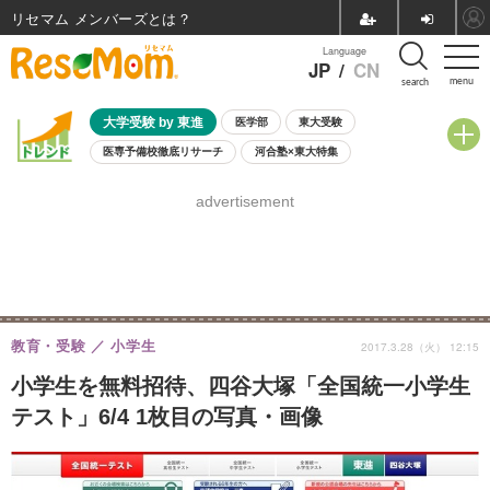
リセマム メンバーズ
Language
JP
/
CN
menu
search
大学受験 by 東進
医学部
東大受験
医専予備校徹底リサーチ
河合塾×東大特集
親子で考える大学選び
高校受験
中学受験
小学校受験
advertisement
共通テスト
夏休み
8月開催学校説明会・相談会
8月開催イベント・WS
全国公立高校 過去問
人気記事
自由研究教材（小学生向け）
自由研究教材（中学生向け）
ランキング
教育・受験
小学生
2017.3.28（火） 12:15
小学生を無料招待、四谷大塚「全国統一小学生
テスト」6/4 1枚目の写真・画像