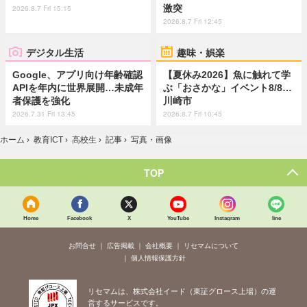
激突
2026.8.7 Fri 15:15
2026.8.7 Fri 12:45
デジタル生活
趣味・娯楽
Google、アプリ向け年齢確認
【夏休み2026】魚に触れて学
APIを年内に世界展開…未成年
ぶ「おさかな」イベント8/8…
者保護を強化
川崎市
2026.7.31 Fri 13:45
2026.8.7 Fri 10:45
ホーム
›
教育ICT
›
高校生
›
記事
›
写真・画像
TOP
Home
Facebook
X
YouTube
Instagram
line
お問合せ
広告掲載
会社概要
リセマムについて
個人情報保護方針
リセマムは、株式会社イード（東証グロース上場）の運
営するサービスです。