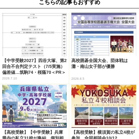
こちらの記事もおすすめ
【中学受験2027】四谷大塚、第2
高校囲碁全国大会、団体戦は
回合不合判定テスト（7/5実施）
灘・南山女子部が優勝
偏差値…筑駒74・桜蔭70＜PR＞
2026.7.10
2026.8.5
【高校受験】【中学受験】兵庫
【高校受験】横須賀の私立4校が
県内の私立31校が集結、個別相
参加…合同相談会10/12