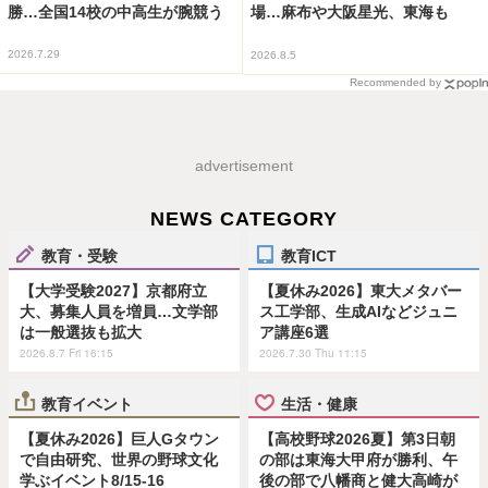
勝…全国14校の中高生が腕競う
場…麻布や大阪星光、東海も
2026.7.29
2026.8.5
Recommended by
advertisement
NEWS CATEGORY
教育・受験
教育ICT
【大学受験2027】京都府立
【夏休み2026】東大メタバー
大、募集人員を増員…文学部
ス工学部、生成AIなどジュニ
は一般選抜も拡大
ア講座6選
2026.8.7 Fri 16:15
2026.7.30 Thu 11:15
教育イベント
生活・健康
【夏休み2026】巨人Gタウン
【高校野球2026夏】第3日朝
で自由研究、世界の野球文化
の部は東海大甲府が勝利、午
学ぶイベント8/15-16
後の部で八幡商と健大高崎が