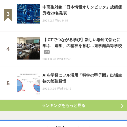
中高生対象「日本情報オリンピック」成績優
秀者28名発表
2024.2.7 Wed 9:45
【ICTでつながる学び】新しい場所で新たに
学ぶ「遊学」の精神を育む…遊学館高等学校
PR
2024.8.28 Wed 12:45
AIを学習にフル活用「科学の甲子園」出場生
徒の勉強習慣
2026.3.25 Wed 19:15
ランキングをもっと見る