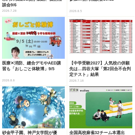
談会9/6
2026.7.28
2026.8.5
医療✕消防、縫合デモやAED講
【中学受験2027】人気校の併願
習も「おしごと体験博」9/5
先は…四谷大塚「第2回合不合判
定テスト」結果
2026.8.6
2026.7.16
砂金甲子園、神戸女学院が優
全国高校麻雀32チーム本選出