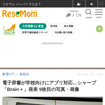
リセマム メンバーズ
Language
JP
/
CN
menu
search
大学受験 by 東進
医学部
東大受験
医専予備校徹底リサーチ
河合塾×東大特集
親子で考える大学選び
高校受験
中学受験
小学校受験
advertisement
共通テスト
夏休み
8月開催学校説明会・相談会
8月開催イベント・WS
全国公立高校 過去問
人気記事
自由研究教材（小学生向け）
自由研究教材（中学生向け）
ランキング
教育ICT
高校生
2017.3.29（水） 11:00
電子辞書が学校向けにアプリ対応…シャープ
「Brain＋」発表 9枚目の写真・画像