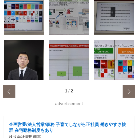
‹
1
/
2
advertisement
企画営業/法人営業/事務 子育てしながら正社員 働きやすさ抜
群 在宅勤務制度もあり
株式会社廣田商事